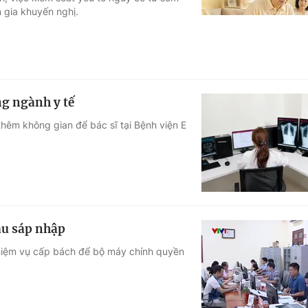
 gia khuyến nghị.
Góc ảnh
Giáo dục
Công nghệ
Tuyển sinh
Hitech Công ng
ng ngành y tế
Học trực tuyến
Sản phẩm
 thêm không gian để bác sĩ tại Bệnh viện E
g
Thị trường
Tư vấn
au sáp nhập
nhiệm vụ cấp bách để bộ máy chính quyền