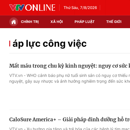
Thứ Sáu, 7/8/2026
CHÍNH TRỊ
XÃ HỘI
PHÁP LUẬT
THẾ GIỚI
Chính trị
Xã hội
áp lực công việc
Thế giới
Kinh tế
Mất máu trong chu kỳ kinh nguyệt: nguy cơ sức 
Tin tức
Tài chính
VTV.vn - WHO cảnh báo phụ nữ tuổi sinh sản có nguy cơ thiếu 
nguyệt, gây suy nhược và ảnh hưởng nghiêm trọng đến sức khỏ
Thế giới đó đây
Thị trường
Câu chuyện quốc tế
Góc doanh nghiệp
Dữ liệu và đời sống
CaloSure America+ – Giải pháp dinh dưỡng hỗ t
VTV.vn - Xu hướng gia tăng và trẻ hóa của các bệnh lý tim mạc