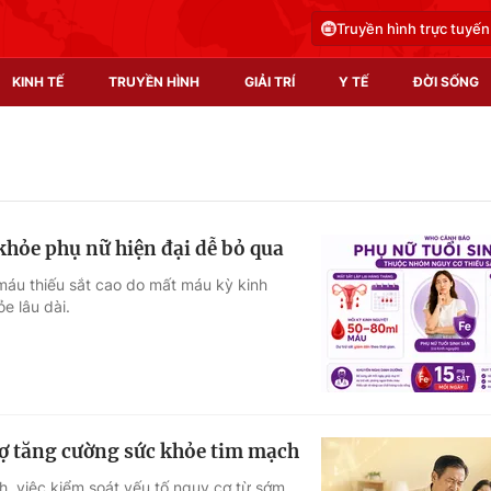
Truyền hình trực tuyến
KINH TẾ
TRUYỀN HÌNH
GIẢI TRÍ
Y TẾ
ĐỜI SỐNG
Pháp luật
Y tế
Truyền hình
Multimedia
khỏe phụ nữ hiện đại dễ bỏ qua
Phim VTV
Video
máu thiếu sắt cao do mất máu kỳ kinh
e lâu dài.
Hậu trường
Shorts video
Nhân vật
Podcast
Khán giả
EMagazine
Giải sao mai
Photo
rợ tăng cường sức khỏe tim mạch
Infographic
h, việc kiểm soát yếu tố nguy cơ từ sớm