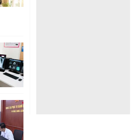
Liên hệ toà soạn
hệ tương lai