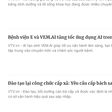
bằng dinh dưỡng và lối sống khoa học đang được nhiều chuyên
Giải trí
Đời sống
Điện ảnh
Du lịch
Bệnh viện E và VEM.AI tăng tốc ứng dụng AI tro
Âm nhạc
Làm đẹp
VTV.vn - AI tạo sinh VEM.AI giúp tối ưu vận hành lâm sàng, tạo
tập trung vào chuyên môn và chăm sóc người bệnh.
Sao
Chất lượng cuộc sốn
Đào tạo lại công chức cấp xã: Yêu cầu cấp bách s
VTV.vn - Đào tạo, bồi dưỡng cán bộ cấp xã được xác định là 
cơ sở vận hành hiệu quả sau sáp nhập.