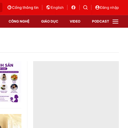
Cổng thông tin
English
Đăng nhập
CÔNG NGHỆ
GIÁO DỤC
VIDEO
PODCAST
VTV Money
VTV Thể thao
VTV Sức khoẻ
Bất động sản
Thị trường 24h
Tấm lòng Việt
Vươn mình bằng AI
VTV4
VTV8
VTV9
Lịch phát sóng
Giao lưu trực tuyến
Sự kiện