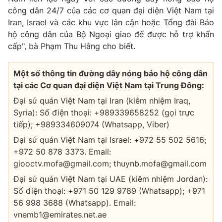
công dân 24/7 của các cơ quan đại diện Việt Nam tại
Iran, Israel và các khu vực lân cận hoặc Tổng đài Bảo
hộ công dân của Bộ Ngoại giao để được hỗ trợ khẩn
cấp", bà Phạm Thu Hằng cho biết.
® Cấm sao chép dưới mọi hình thức nếu không có sự chấp
thuận bằng văn bản. Ghi rõ nguồn VTV.vn khi phát hành lại
thông tin từ website này.
Một số thông tin đường dây nóng bảo hộ công dân
tại các Cơ quan đại diện Việt Nam tại Trung Đông:
Đại sứ quán Việt Nam tại Iran (kiêm nhiệm Iraq,
Syria): Số điện thoại: +989339658252 (gọi trực
tiếp); +989334609074 (Whatsapp, Viber)
Đại sứ quán Việt Nam tại Israel: +972 55 502 5616;
+972 50 878 3373. Email:
giooctv.mofa@gmail.com; thuynb.mofa@gmail.com
Đại sứ quán Việt Nam tại UAE (kiêm nhiệm Jordan):
Số điện thoại: +971 50 129 9789 (Whatsapp); +971
56 998 3688 (Whatsapp). Email:
vnemb1@emirates.net.ae