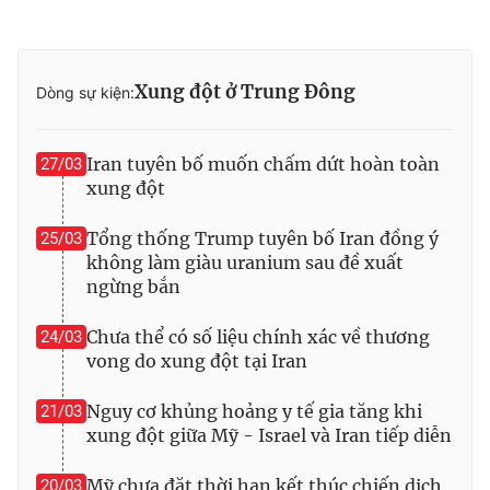
Xung đột ở Trung Đông
Dòng sự kiện:
Iran tuyên bố muốn chấm dứt hoàn toàn
27/03
xung đột
Tổng thống Trump tuyên bố Iran đồng ý
25/03
không làm giàu uranium sau đề xuất
ngừng bắn
Chưa thể có số liệu chính xác về thương
24/03
vong do xung đột tại Iran
Nguy cơ khủng hoảng y tế gia tăng khi
21/03
xung đột giữa Mỹ - Israel và Iran tiếp diễn
Mỹ chưa đặt thời hạn kết thúc chiến dịch
20/03