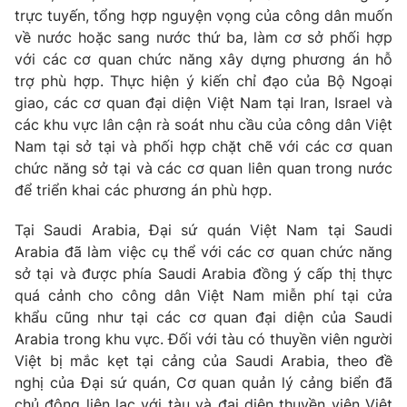
Thị trường 24h
Tấm lòng Việt
trực tuyến, tổng hợp nguyện vọng của công dân muốn
về nước hoặc sang nước thứ ba, làm cơ sở phối hợp
với các cơ quan chức năng xây dựng phương án hỗ
VTV4
Vươn mình bằng AI
trợ phù hợp. Thực hiện ý kiến chỉ đạo của Bộ Ngoại
giao, các cơ quan đại diện Việt Nam tại Iran, Israel và
VTV9
VTV8
các khu vực lân cận rà soát nhu cầu của công dân Việt
Nam tại sở tại và phối hợp chặt chẽ với các cơ quan
Liên hệ tòa soạn
English
chức năng sở tại và các cơ quan liên quan trong nước
để triển khai các phương án phù hợp.
Tại Saudi Arabia, Đại sứ quán Việt Nam tại Saudi
Arabia đã làm việc cụ thể với các cơ quan chức năng
THỜI BÁO VTV
sở tại và được phía Saudi Arabia đồng ý cấp thị thực
quá cảnh cho công dân Việt Nam miễn phí tại cửa
khẩu cũng như tại các cơ quan đại diện của Saudi
Arabia trong khu vực. Đối với tàu có thuyền viên người
Theo dõi báo trên
Việt bị mắc kẹt tại cảng của Saudi Arabia, theo đề
nghị của Đại sứ quán, Cơ quan quản lý cảng biển đã
chủ động liên lạc với tàu và đại diện thuyền viên Việt
Cơ quan chủ quản:
Đài Truyền hình Việt Nam