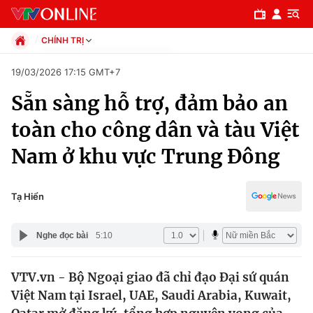
CHÍNH TRỊ
Chính trị
19/03/2026 17:15 GMT+7
Xã hội
Sẵn sàng hỗ trợ, đảm bảo an
Pháp luật
Chuyên mục
Kinh tế
toàn cho công dân và tàu Việt
Thể thao
Chính trị
Nam ở khu vực Trung Đông
Truyền hình
Văn hóa - Giải trí
Xã hội
Y tế
Tạ Hiển
Đời sống
Pháp luật
Công nghệ
Nghe đọc bài
5:10
Giáo dục
Y tế
VTV.vn - Bộ Ngoại giao đã chỉ đạo Đại sứ quán
Việt Nam tại Israel, UAE, Saudi Arabia, Kuwait,
Thế giới