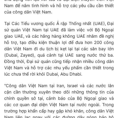
Nam để nắm tình hình và hỗ trợ các yêu cầu cần thiết
Cơ quan báo chí:
Thời báo VTV
của công dân Việt Nam.
Giấy phép hoạt động báo in và báo điện tử số 483/GP-BTTTT
cấp ngày 29/12/2023
Tại Các Tiểu vương quốc Ả rập Thống nhất (UAE), Đại
Tổng Biên tập:
Vũ Thanh Thủy
sứ quán Việt Nam tại UAE đã làm việc với Bộ Ngoại
Phó Tổng Biên tập:
Nguyễn Thị Mỹ Hạnh, Phạm Quốc Thắng,
giao UAE, và các hãng hàng không UAE nhằm đề nghị
Nguyễn Trọng Ninh
hỗ trợ, tạo điều kiện thuận lợi để đưa hơn 200 công
Tổng đài VTV:
024.38 355 931 - 024.38 355 932
dân Việt Nam đi du lịch bị kẹt lại tại các sân bay lớn
Ðiện thoại Thời báo VTV:
024.66 897 897
(Dubai, Zayed), quá cảnh tại UAE sang nước thứ ba.
Đồng thời, Đại sứ quán cũng tiếp nhận nhiều công dân
Email:
toasoan@vtv.vn
Việt Nam và hỗ trợ các nhu yếu phẩm cần thiết trong
Liên hệ quảng cáo:
024-7300.7108
lúc chưa thể rời khỏi Dubai, Abu Dhabi.
"Công dân Việt Nam tại Iran, Israel và các nước lân
cận cần thường xuyên theo dõi những thông tin của
chính quyền sở tại, cảnh báo của Bộ Ngoại giao và
các cơ quan đại diện Việt Nam tại nước ngoài. Trong
trường hợp khẩn cấp hay gặp khó khăn, công dân Việt
Nam liên lạc ngay với các đường dây nóng bảo hộ