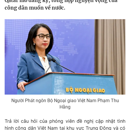
Qatar mở đăng ký, tổng hợp nguyện vọng của
Tin tức
công dân muốn về nước.
Kinh tế
Thế giới đó đây
Tài chính
Dữ liệu và đời sống
Câu chuyện quốc tế
Thị trường
Truyền hình
Góc doanh nghiệp
Phim VTV
Giải trí
Hậu trường
Điện ảnh
Đời sống
Nhân vật
Âm nhạc
Du lịch
Khán giả
Giáo dục
Sao
Người Phát ngôn Bộ Ngoại giao Việt Nam Phạm Thu
Làm đẹp
Giải sao mai
Hằng
Tuyển sinh
Công nghệ
Chất lượng cuộc sống
Học trực tuyến
Trả lời câu hỏi của phóng viên đề nghị cập nhật tình
Hitech Công nghệ tương lai
hình công dân Việt Nam tại khu vực Trung Đông và có