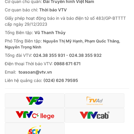
Cơ quan chủ quản:
Đài Truyền hình Việt Nam
Cơ quan báo chí:
Thời báo VTV
Giấy phép hoạt động báo in và báo điện tử số 483/GP-BTTTT
cấp ngày 29/12/2023
Tổng Biên tập:
Vũ Thanh Thủy
Phó Tổng Biên tập:
Nguyễn Thị Mỹ Hạnh, Phạm Quốc Thắng,
Nguyễn Trọng Ninh
Tổng đài VTV:
024.38 355 931 - 024.38 355 932
Ðiện thoại Thời báo VTV:
0988 671 671
Email:
toasoan@vtv.vn
Liên hệ quảng cáo:
(024) 626 79595