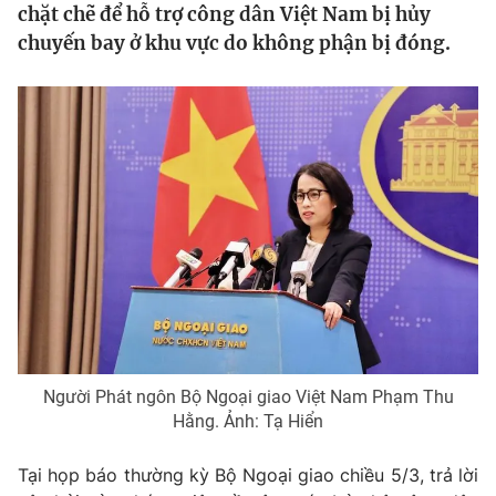
chặt chẽ để hỗ trợ công dân Việt Nam bị hủy
Tin tức
chuyến bay ở khu vực do không phận bị đóng.
Kinh tế
Thế giới đó đây
Tài chính
Dữ liệu và đời sống
Câu chuyện quốc tế
Thị trường
Truyền hình
Góc doanh nghiệp
Phim VTV
Giải trí
Hậu trường
Điện ảnh
Đời sống
Nhân vật
Âm nhạc
Du lịch
Khán giả
Giáo dục
Sao
Làm đẹp
Người Phát ngôn Bộ Ngoại giao Việt Nam Phạm Thu
Giải sao mai
Tuyển sinh
Hằng. Ảnh: Tạ Hiển
Công nghệ
Chất lượng cuộc sống
Học trực tuyến
Tại họp báo thường kỳ Bộ Ngoại giao chiều 5/3, trả lời
Hitech Công nghệ tương lai