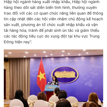
Hiệp hội ngành hàng xuất nhập khẩu, Hiệp hội ngành
hàng theo dõi sát diễn biến tình hình, thường xuyên
trao đổi với các cơ quan chức năng liên quan để thông
® Cấm sao chép dưới mọi hình thức nếu không có sự chấp
tin cập nhật đến các hội viên nhằm chủ động kế hoạch
thuận bằng văn bản. Ghi rõ nguồn VTV.vn khi phát hành lại
thông tin từ website này.
sản xuất, phương án tổ chức xuất nhập khẩu và vận
tải hàng hóa, tránh để phát sinh ùn tắc và giảm thiểu
các tác động tiêu cực do xung đột tại khu vực Trung
Đông hiện nay".