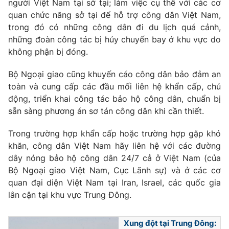
người Việt Nam tại sở tại; làm việc cụ thể với các cơ
Thị trường 24h
Tấm lòng Việt
quan chức năng sở tại để hỗ trợ công dân Việt Nam,
trong đó có những công dân đi du lịch quá cảnh,
VTV4
Vươn mình bằng AI
những đoàn công tác bị hủy chuyến bay ở khu vực do
không phận bị đóng.
VTV9
VTV8
Bộ Ngoại giao cũng khuyến cáo công dân bảo đảm an
toàn và cung cấp các đầu mối liên hệ khẩn cấp, chủ
Liên hệ tòa soạn
English
động, triển khai công tác bảo hộ công dân, chuẩn bị
sẵn sàng phương án sơ tán công dân khi cần thiết.
Trong trường hợp khẩn cấp hoặc trường hợp gặp khó
khăn, công dân Việt Nam hãy liên hệ với các đường
THỜI BÁO VTV
dây nóng bảo hộ công dân 24/7 cả ở Việt Nam (của
Bộ Ngoại giao Việt Nam, Cục Lãnh sự) và ở các cơ
Theo dõi báo trên
quan đại diện Việt Nam tại Iran, Israel, các quốc gia
lân cận tại khu vực Trung Đông.
Cơ quan chủ quản:
Đài Truyền hình Việt Nam
Xung đột tại Trung Đông:
Cơ quan báo chí:
Thời báo VTV