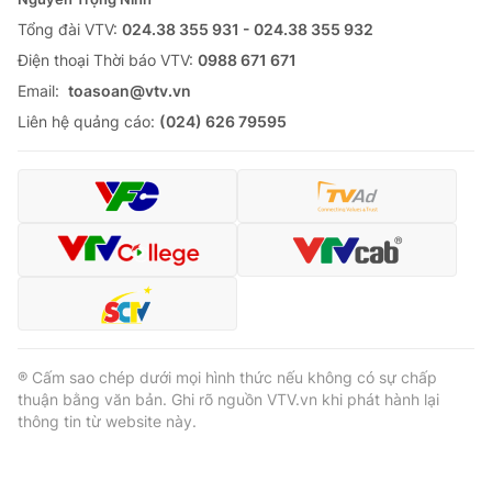
Tổng đài VTV:
024.38 355 931 - 024.38 355 932
Ðiện thoại Thời báo VTV:
0988 671 671
Email:
toasoan@vtv.vn
Liên hệ quảng cáo:
(024) 626 79595
® Cấm sao chép dưới mọi hình thức nếu không có sự chấp
thuận bằng văn bản. Ghi rõ nguồn VTV.vn khi phát hành lại
thông tin từ website này.