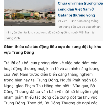
Chưa ghi nhận trường hợp
Giấy phép hoạt động báo in và báo điện tử số 483/GP-BTTTT
cấp ngày 29/12/2023
công dân Việt Nam ở
Qatar bị thương vong
Tổng Biên tập:
Vũ Thanh Thủy
VTV.vn - Tình hình căng thẳng
Phó Tổng Biên tập:
Nguyễn Thị Mỹ Hạnh, Phạm Quốc Thắng,
leo thang tiếp tục đe dọa đến an
Nguyễn Trọng Ninh
ninh, ổn định tại khu vực, trong đó có cộng đồng người Việt Nam tại
Tổng đài VTV:
024.38 355 931 - 024.38 355 932
vùng Vịnh.
Ðiện thoại Thời báo VTV:
024.66 897 897
Giảm thiểu các tác động tiêu cực do xung đột tại khu
Email:
toasoan@vtv.vn
vực Trung Đông
Liên hệ quảng cáo:
024-7300.7108
Trả lời câu hỏi của phóng viên về việc bảo đảm các
hoạt động thương mại, kinh tế và an ninh năng lượng
của Việt Nam trước diễn biến căng thẳng nghiêm
trọng hiện nay tại Trung Đông, Người Phát ngôn Bộ
Ngoại giao Phạm Thu Hằng cho biết: "Vừa qua, Bộ
Công Thương đã có văn bản về một số khuyến nghị
nhằm giảm thiểu tác động của xung đột tại khu vực
Trung Đông. Theo đó, Bộ Công Thương đề nghị các