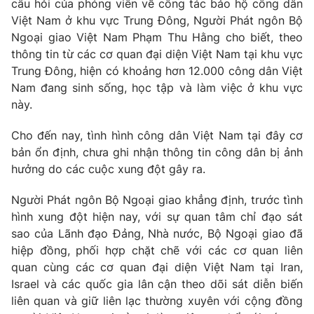
Giao lưu trực tuyến
câu hỏi của phóng viên về công tác bảo hộ công dân
Sản phẩm
Việt Nam ở khu vực Trung Đông, Người Phát ngôn Bộ
Ngoại giao Việt Nam Phạm Thu Hằng cho biết, theo
Lịch phát sóng
Thị trường
thông tin từ các cơ quan đại diện Việt Nam tại khu vực
Trung Đông, hiện có khoảng hơn 12.000 công dân Việt
Tư vấn
Nam đang sinh sống, học tập và làm việc ở khu vực
Chuyên mục khác
này.
Emagazine
Podcast
Cho đến nay, tình hình công dân Việt Nam tại đây cơ
bản ổn định, chưa ghi nhận thông tin công dân bị ảnh
Photo
Infographic
hưởng do các cuộc xung đột gây ra.
Video
Shorts video
Người Phát ngôn Bộ Ngoại giao khẳng định, trước tình
hình xung đột hiện nay, với sự quan tâm chỉ đạo sát
sao của Lãnh đạo Đảng, Nhà nước, Bộ Ngoại giao đã
VTV Money
VTV Thể thao
hiệp đồng, phối hợp chặt chẽ với các cơ quan liên
quan cùng các cơ quan đại diện Việt Nam tại Iran,
VTV Sức khoẻ
Bất động sản
Israel và các quốc gia lân cận theo dõi sát diễn biến
liên quan và giữ liên lạc thường xuyên với cộng đồng