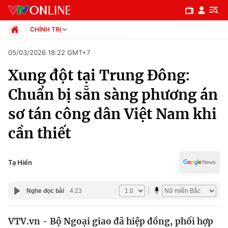
CHÍNH TRỊ
Chính trị
05/03/2026 18:22 GMT+7
Xã hội
Xung đột tại Trung Đông:
Pháp luật
Chuyên mục
Kinh tế
Chuẩn bị sẵn sàng phương án
Thể thao
Chính trị
sơ tán công dân Việt Nam khi
Truyền hình
Văn hóa - Giải trí
cần thiết
Xã hội
Y tế
Đời sống
Pháp luật
Tạ Hiển
Công nghệ
Giáo dục
Y tế
Nghe đọc bài
4:23
Thế giới
VTV.vn - Bộ Ngoại giao đã hiệp đồng, phối hợp