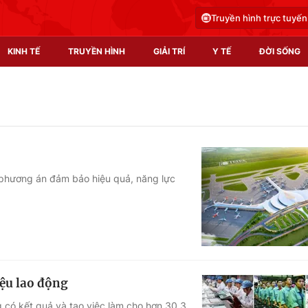
Truyền hình trực tuyến
KINH TẾ
TRUYỀN HÌNH
GIẢI TRÍ
Y TẾ
ĐỜI SỐNG
Pháp luật
Y tế
Truyền hình
Multimedia
Phim VTV
Video
phương án đảm bảo hiệu quả, năng lực
Hậu trường
Shorts video
Nhân vật
Podcast
Khán giả
EMagazine
Giải sao mai
Photo
iệu lao động
Infographic
g có kết quả và tạo việc làm cho hơn 30,3