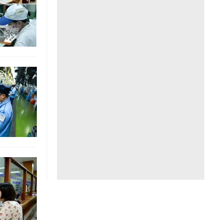
Liên hệ toà soạn
hệ tương lai