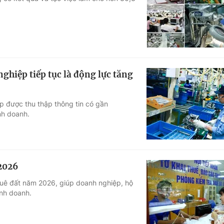
Góc ảnh
Giáo dục
Công nghệ
Tuyển sinh
Hitech Công ng
ghiệp tiếp tục là động lực tăng
Học trực tuyến
Sản phẩm
p được thu thập thông tin có gần
g
Thị trường
nh doanh.
Tư vấn
 2026
thuê đất năm 2026, giúp doanh nghiệp, hộ
inh doanh.