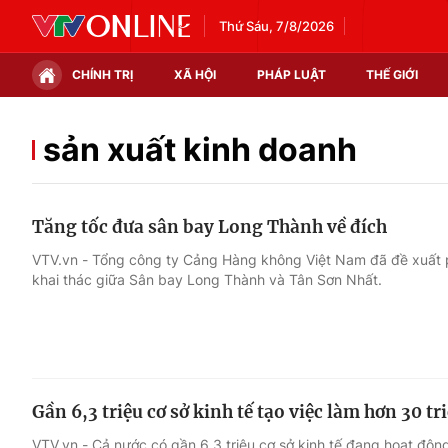
Thứ Sáu, 7/8/2026
CHÍNH TRỊ
XÃ HỘI
PHÁP LUẬT
THẾ GIỚI
Chính trị
Xã hội
sản xuất kinh doanh
Thế giới
Kinh tế
Tăng tốc đưa sân bay Long Thành về đích
Tin tức
Tài chính
VTV.vn - Tổng công ty Cảng Hàng không Việt Nam đã đề xuất 
khai thác giữa Sân bay Long Thành và Tân Sơn Nhất.
Thế giới đó đây
Thị trường
Câu chuyện quốc tế
Góc doanh nghiệp
Dữ liệu và đời sống
Gần 6,3 triệu cơ sở kinh tế tạo việc làm hơn 30 tr
VTV.vn - Cả nước có gần 6,3 triệu cơ sở kinh tế đang hoạt độn