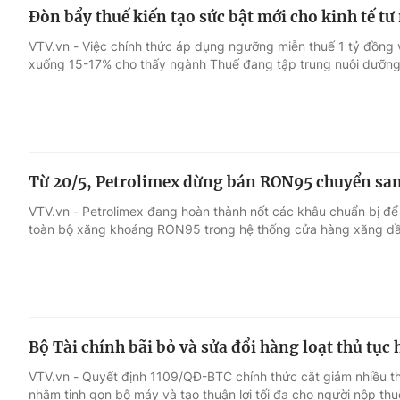
Đòn bẩy thuế kiến tạo sức bật mới cho kinh tế tư
VTV.vn - Việc chính thức áp dụng ngưỡng miễn thuế 1 tỷ đồng 
xuống 15-17% cho thấy ngành Thuế đang tập trung nuôi dưỡng
Từ 20/5, Petrolimex dừng bán RON95 chuyển san
VTV.vn - Petrolimex đang hoàn thành nốt các khâu chuẩn bị để 
toàn bộ xăng khoáng RON95 trong hệ thống cửa hàng xăng dầ
Bộ Tài chính bãi bỏ và sửa đổi hàng loạt thủ tục
VTV.vn - Quyết định 1109/QĐ-BTC chính thức cắt giảm nhiều th
nhằm tinh gọn bộ máy và tạo thuận lợi tối đa cho người nộp thu