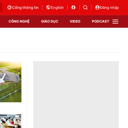
Cổng thông tin
English
Đăng nhập
CÔNG NGHỆ
GIÁO DỤC
VIDEO
PODCAST
VTV Money
VTV Thể thao
VTV Sức khoẻ
Bất động sản
Thị trường 24h
Tấm lòng Việt
Vươn mình bằng AI
VTV4
VTV8
VTV9
Lịch phát sóng
Giao lưu trực tuyến
Sự kiện