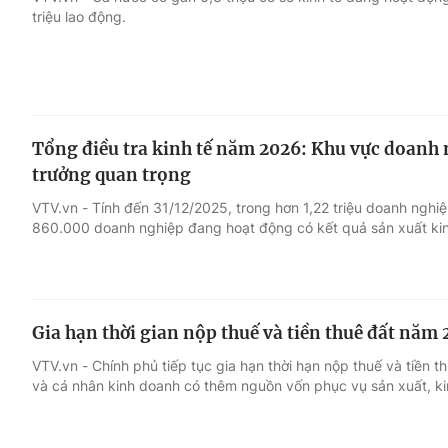
triệu lao động.
Giải trí
Đời sống
Điện ảnh
Du lịch
Tổng điều tra kinh tế năm 2026: Khu vực doanh n
Âm nhạc
Làm đẹp
trưởng quan trọng
VTV.vn - Tính đến 31/12/2025, trong hơn 1,22 triệu doanh nghiệ
Sao
Chất lượng cuộc sốn
860.000 doanh nghiệp đang hoạt động có kết quả sản xuất ki
Gia hạn thời gian nộp thuế và tiền thuê đất năm
VTV.vn - Chính phủ tiếp tục gia hạn thời hạn nộp thuế và tiền 
và cá nhân kinh doanh có thêm nguồn vốn phục vụ sản xuất, k