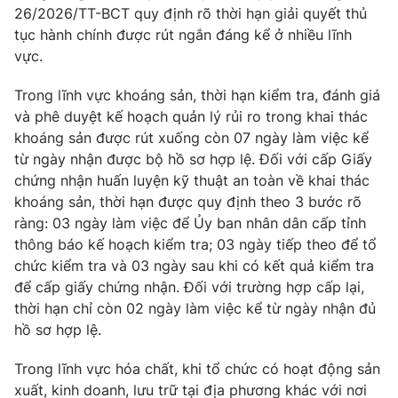
Email:
toasoan@vtv.vn
26/2026/TT-BCT quy định rõ thời hạn giải quyết thủ
Liên hệ quảng cáo:
024-7300.7108
tục hành chính được rút ngắn đáng kể ở nhiều lĩnh
vực.
Trong lĩnh vực khoáng sản, thời hạn kiểm tra, đánh giá
và phê duyệt kế hoạch quản lý rủi ro trong khai thác
khoáng sản được rút xuống còn 07 ngày làm việc kể
từ ngày nhận được bộ hồ sơ hợp lệ. Đối với cấp Giấy
chứng nhận huấn luyện kỹ thuật an toàn về khai thác
khoáng sản, thời hạn được quy định theo 3 bước rõ
ràng: 03 ngày làm việc để Ủy ban nhân dân cấp tỉnh
thông báo kế hoạch kiểm tra; 03 ngày tiếp theo để tổ
chức kiểm tra và 03 ngày sau khi có kết quả kiểm tra
® Cấm sao chép dưới mọi hình thức nếu không có sự chấp
để cấp giấy chứng nhận. Đối với trường hợp cấp lại,
thuận bằng văn bản. Ghi rõ nguồn VTV.vn khi phát hành lại
thời hạn chỉ còn 02 ngày làm việc kể từ ngày nhận đủ
thông tin từ website này.
hồ sơ hợp lệ.
Trong lĩnh vực hóa chất, khi tổ chức có hoạt động sản
xuất, kinh doanh, lưu trữ tại địa phương khác với nơi