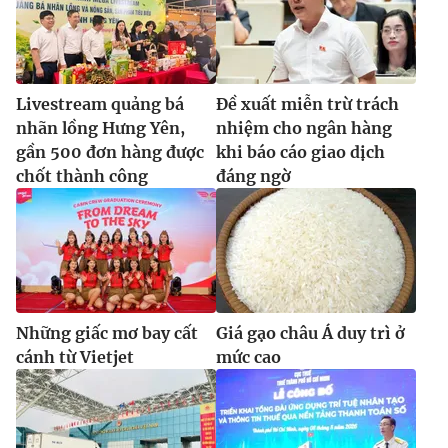
Livestream quảng bá
Đề xuất miễn trừ trách
nhãn lồng Hưng Yên,
nhiệm cho ngân hàng
gần 500 đơn hàng được
khi báo cáo giao dịch
chốt thành công
đáng ngờ
Những giấc mơ bay cất
Giá gạo châu Á duy trì ở
cánh từ Vietjet
mức cao