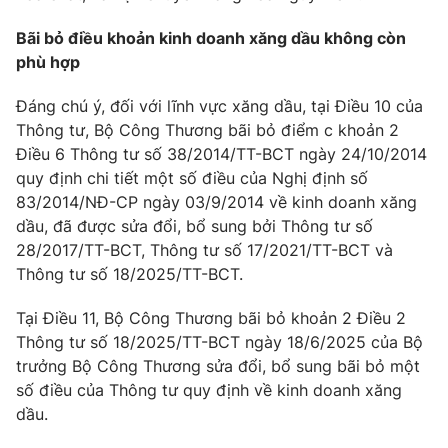
Phim VTV
Giải trí
Bãi bỏ điều khoản kinh doanh xăng dầu không còn
Hậu trường
phù hợp
Điện ảnh
Đời sống
Nhân vật
Âm nhạc
Đáng chú ý, đối với lĩnh vực xăng dầu, tại Điều 10 của
Du lịch
Khán giả
Thông tư, Bộ Công Thương bãi bỏ điểm c khoản 2
Giáo dục
Sao
Điều 6 Thông tư số 38/2014/TT-BCT ngày 24/10/2014
Làm đẹp
Giải sao mai
quy định chi tiết một số điều của Nghị định số
Tuyển sinh
Công nghệ
Chất lượng cuộc sống
83/2014/NĐ-CP ngày 03/9/2014 về kinh doanh xăng
Học trực tuyến
dầu, đã được sửa đổi, bổ sung bởi Thông tư số
Hitech Công nghệ tương lai
28/2017/TT-BCT, Thông tư số 17/2021/TT-BCT và
Giao lưu trực tuyến
Thông tư số 18/2025/TT-BCT.
Sản phẩm
Lịch phát sóng
Thị trường
Tại Điều 11, Bộ Công Thương bãi bỏ khoản 2 Điều 2
Thông tư số 18/2025/TT-BCT ngày 18/6/2025 của Bộ
Tư vấn
trưởng Bộ Công Thương sửa đổi, bổ sung bãi bỏ một
Chuyên mục khác
số điều của Thông tư quy định về kinh doanh xăng
dầu.
Emagazine
Podcast