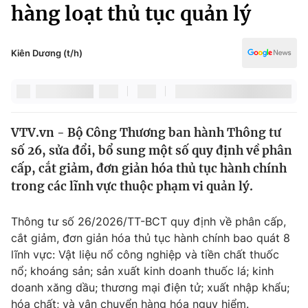
Chính trị
hàng loạt thủ tục quản lý
Truyền hình
Văn hóa - Giải trí
Xã hội
Y tế
Kiên Dương (t/h)
Đời sống
Pháp luật
Công nghệ
Giáo dục
Y tế
VTV.vn - Bộ Công Thương ban hành Thông tư
số 26, sửa đổi, bổ sung một số quy định về phân
Thế giới
cấp, cắt giảm, đơn giản hóa thủ tục hành chính
trong các lĩnh vực thuộc phạm vi quản lý.
Tin tức
Kinh tế
Thế giới đó đây
Thông tư số 26/2026/TT-BCT quy định về phân cấp,
Tài chính
cắt giảm, đơn giản hóa thủ tục hành chính bao quát 8
Dữ liệu và đời sống
Câu chuyện quốc tế
lĩnh vực: Vật liệu nổ công nghiệp và tiền chất thuốc
Thị trường
nổ; khoáng sản; sản xuất kinh doanh thuốc lá; kinh
Truyền hình
Góc doanh nghiệp
doanh xăng dầu; thương mại điện tử; xuất nhập khẩu;
hóa chất; và vận chuyển hàng hóa nguy hiểm.