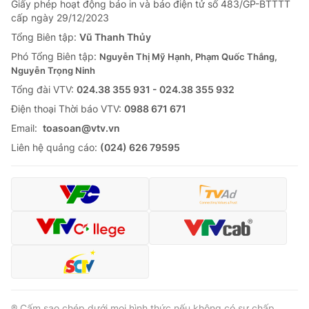
Giấy phép hoạt động báo in và báo điện tử số 483/GP-BTTTT
cấp ngày 29/12/2023
Tổng Biên tập:
Vũ Thanh Thủy
Phó Tổng Biên tập:
Nguyễn Thị Mỹ Hạnh, Phạm Quốc Thắng,
Nguyễn Trọng Ninh
Tổng đài VTV:
024.38 355 931 - 024.38 355 932
Ðiện thoại Thời báo VTV:
0988 671 671
Email:
toasoan@vtv.vn
Liên hệ quảng cáo:
(024) 626 79595
® Cấm sao chép dưới mọi hình thức nếu không có sự chấp