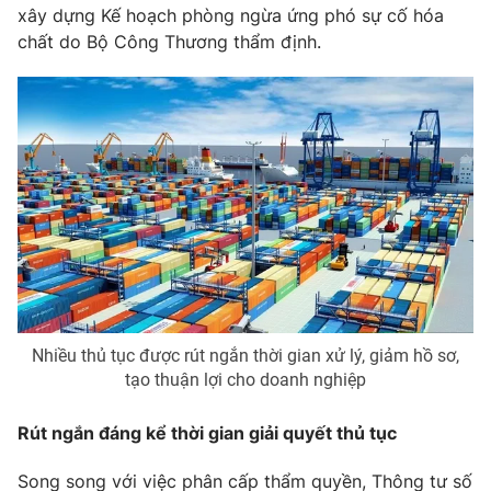
xây dựng Kế hoạch phòng ngừa ứng phó sự cố hóa
chất do Bộ Công Thương thẩm định.
THỜI BÁO VTV
Theo dõi báo trên
Cơ quan chủ quản:
Đài Truyền hình Việt Nam
Cơ quan báo chí:
Thời báo VTV
Giấy phép hoạt động báo in và báo điện tử số 483/GP-BTTTT
cấp ngày 29/12/2023
Tổng Biên tập:
Vũ Thanh Thủy
Nhiều thủ tục được rút ngắn thời gian xử lý, giảm hồ sơ,
Phó Tổng Biên tập:
tạo thuận lợi cho doanh nghiệp
Nguyễn Thị Mỹ Hạnh, Phạm Quốc Thắng,
Nguyễn Trọng Ninh
Tổng đài VTV:
Rút ngắn đáng kể thời gian giải quyết thủ tục
024.38 355 931 - 024.38 355 932
Ðiện thoại Thời báo VTV:
024.66 897 897
Song song với việc phân cấp thẩm quyền, Thông tư số