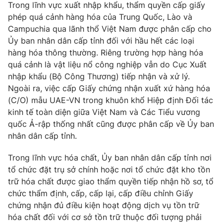
Trong lĩnh vực xuất nhập khẩu, thẩm quyền cấp giấy
Photo
Infographic
phép quá cảnh hàng hóa của Trung Quốc, Lào và
Campuchia qua lãnh thổ Việt Nam được phân cấp cho
Ủy ban nhân dân cấp tỉnh đối với hầu hết các loại
Video
Shorts video
hàng hóa thông thường. Riêng trường hợp hàng hóa
quá cảnh là vật liệu nổ công nghiệp vẫn do Cục Xuất
VTV Money
VTV Thể thao
nhập khẩu (Bộ Công Thương) tiếp nhận và xử lý.
Ngoài ra, việc cấp Giấy chứng nhận xuất xứ hàng hóa
(C/O) mẫu UAE-VN trong khuôn khổ Hiệp định Đối tác
VTV Sức khoẻ
Bất động sản
kinh tế toàn diện giữa Việt Nam và Các Tiểu vương
quốc Ả-rập thống nhất cũng được phân cấp về Ủy ban
Thị trường 24h
Tấm lòng Việt
nhân dân cấp tỉnh.
Trong lĩnh vực hóa chất, Ủy ban nhân dân cấp tỉnh nơi
VTV4
Vươn mình bằng AI
tổ chức đặt trụ sở chính hoặc nơi tổ chức đặt kho tồn
trữ hóa chất được giao thẩm quyền tiếp nhận hồ sơ, tổ
VTV9
VTV8
chức thẩm định, cấp, cấp lại, cấp điều chỉnh Giấy
chứng nhận đủ điều kiện hoạt động dịch vụ tồn trữ
Liên hệ tòa soạn
hóa chất đối với cơ sở tồn trữ thuộc đối tượng phải
English