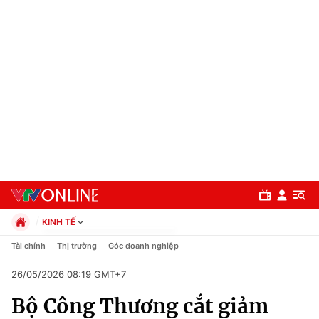
KINH TẾ
Chính trị
Tài chính
Thị trường
Góc doanh nghiệp
Xã hội
26/05/2026 08:19 GMT+7
Pháp luật
Chuyên mục
Kinh tế
Bộ Công Thương cắt giảm
Thể thao