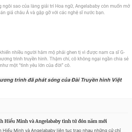
ng ngôi sao của làng giải trí Hoa ngữ, Angelababy còn muốn mở
hán giả châu Á và gặp gỡ với các nghệ sĩ nước bạn.
khiến nhiều người hâm mộ phải ghen tị vì được nam ca sĩ G-
ơng trình truyền hình. Thậm chí, cô không ngại ngần chia sẻ
như một “tình yêu lớn của đời” cô.
hương trình đã phát sóng của Đài Truyền hình Việt
h Hiểu Minh và Angelababy tình tứ đón năm mới
 Hiểu Minh và Angelababy liên tục trao nhau những cử chỉ