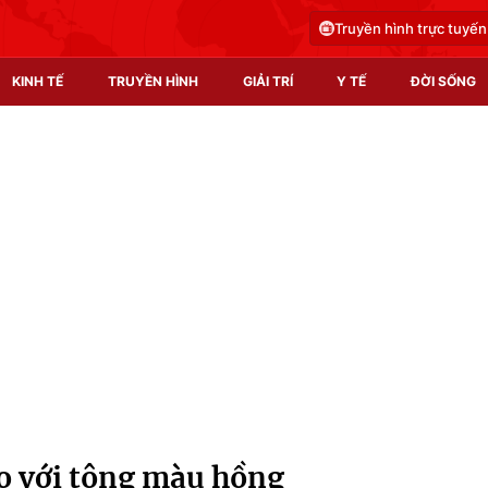
Truyền hình trực tuyến
KINH TẾ
TRUYỀN HÌNH
GIẢI TRÍ
Y TẾ
ĐỜI SỐNG
Pháp luật
Y tế
Truyền hình
Multimedia
Phim VTV
Video
Hậu trường
Shorts video
Nhân vật
Podcast
Khán giả
EMagazine
Giải sao mai
Photo
o với tông màu hồng
Infographic