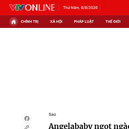
Thứ Năm, 6/8/2026
CHÍNH TRỊ
XÃ HỘI
PHÁP LUẬT
THẾ GIỚI
Chính trị
Xã hội
Thế giới
Kinh tế
Tin tức
Tài chính
Thế giới đó đây
Thị trường
Câu chuyện quốc tế
Góc doanh nghiệp
Dữ liệu và đời sống
Sao
Angelababy ngọt ngà