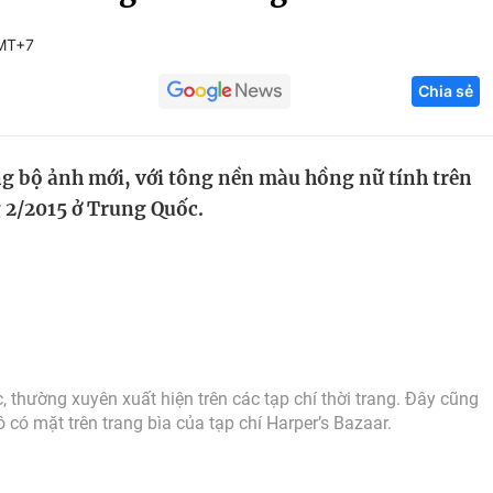
Góc ảnh
GMT+7
Chia sẻ
Giáo dục
Công nghệ
Tuyển sinh
Hitech Công ng
g bộ ảnh mới, với tông nền màu hồng nữ tính trên
Học trực tuyến
Sản phẩm
g 2/2015 ở Trung Quốc.
g
Thị trường
Tư vấn
thường xuyên xuất hiện trên các tạp chí thời trang. Đây cũng
 có mặt trên trang bìa của tạp chí Harper’s Bazaar.