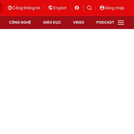
Cổng thông tin
English
Đăng nhập
CÔNG NGHỆ
GIÁO DỤC
VIDEO
PODCAST
VTV Money
VTV Thể thao
VTV Sức khoẻ
Bất động sản
Thị trường 24h
Tấm lòng Việt
Vươn mình bằng AI
VTV4
VTV8
VTV9
Lịch phát sóng
Giao lưu trực tuyến
Sự kiện