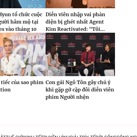
yun tổ chức cuộc
Diễn viên nhập vai phản
gười hâm mộ tại
diện bị ghét nhất Agent
es vào tháng 10
Kim Reactivated: "Tôi...
 tiếc của sao phim
Con gái Ngô Tôn gây chú ý
ation
khi gặp gỡ cặp đôi diễn viên
phim Người nhện