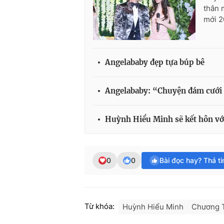
thân 
mới 2
Angelababy đẹp tựa búp bê
Angelababy: “Chuyện đám cưới
Huỳnh Hiểu Minh sẽ kết hôn vớ
0
0
Bài đọc hay? Thả t
Từ khóa:
Huỳnh Hiểu Minh
Chương T