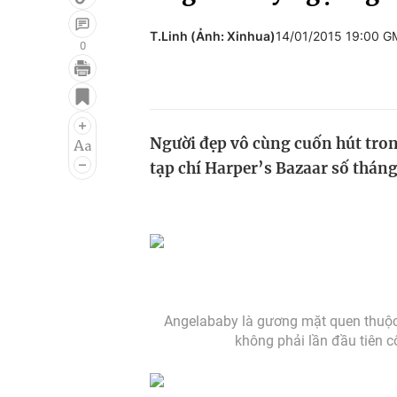
T.Linh (Ảnh: Xinhua)
14/01/2015 19:00 
0
Giải trí
Đời sống
Điện ảnh
Du lịch
Người đẹp vô cùng cuốn hút tron
Âm nhạc
Làm đẹp
tạp chí Harper’s Bazaar số thán
Sao
Chất lượng cuộc sốn
Angelababy là gương mặt quen thuộc, 
không phải lần đầu tiên cô