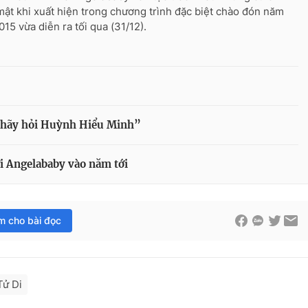
mật khi xuất hiện trong chương trình đặc biệt chào đón năm
015 vừa diễn ra tối qua (31/12).
 hãy hỏi Huỳnh Hiểu Minh”
i Angelababy vào năm tới
im cho bài đọc
ử Di