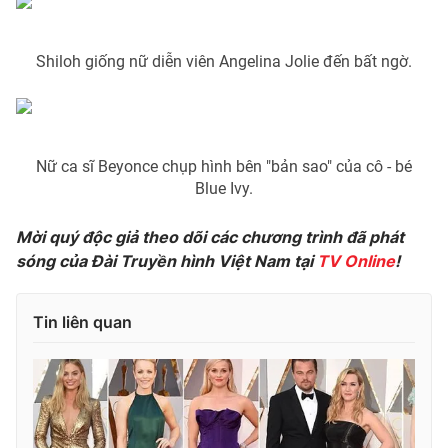
Shiloh giống nữ diễn viên Angelina Jolie đến bất ngờ.
THỜI BÁO VTV
Nữ ca sĩ Beyonce chụp hình bên "bản sao" của cô - bé
Blue Ivy.
Theo dõi báo trên
Mời quý độc giả theo dõi các chương trình đã phát
Cơ quan chủ quản:
Đài Truyền hình Việt Nam
sóng của Đài Truyền hình Việt Nam tại
TV Online
!
Cơ quan báo chí:
Thời báo VTV
Giấy phép hoạt động báo in và báo điện tử số 483/GP-BTTTT
Tin liên quan
cấp ngày 29/12/2023
Tổng Biên tập:
Vũ Thanh Thủy
Phó Tổng Biên tập:
Nguyễn Thị Mỹ Hạnh, Phạm Quốc Thắng,
Nguyễn Trọng Ninh
Tổng đài VTV:
024.38 355 931 - 024.38 355 932