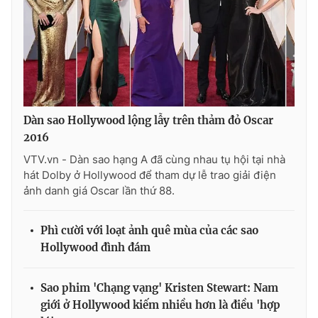
Ðiện thoại Thời báo VTV:
024.66 897 897
Email:
toasoan@vtv.vn
Liên hệ quảng cáo:
024-7300.7108
Dàn sao Hollywood lộng lẫy trên thảm đỏ Oscar
2016
VTV.vn - Dàn sao hạng A đã cùng nhau tụ hội tại nhà
hát Dolby ở Hollywood để tham dự lễ trao giải điện
ảnh danh giá Oscar lần thứ 88.
Phì cười với loạt ảnh quê mùa của các sao
Hollywood đình đám
® Cấm sao chép dưới mọi hình thức nếu không có sự chấp
thuận bằng văn bản. Ghi rõ nguồn VTV.vn khi phát hành lại
thông tin từ website này.
Sao phim 'Chạng vạng' Kristen Stewart: Nam
giới ở Hollywood kiếm nhiều hơn là điều 'hợp