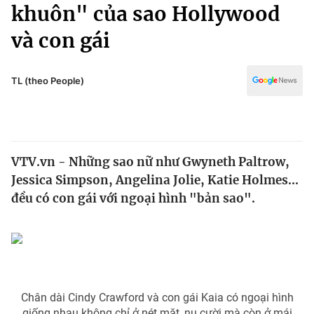
Chính trị
khuôn" của sao Hollywood
Truyền hình
và con gái
Văn hóa - Giải trí
Xã hội
Y tế
Đời sống
TL (theo People)
Pháp luật
Công nghệ
Giáo dục
Y tế
VTV.vn - Những sao nữ như Gwyneth Paltrow,
Thế giới
Jessica Simpson, Angelina Jolie, Katie Holmes...
Tin tức
đều có con gái với ngoại hình "bản sao".
Kinh tế
Thế giới đó đây
Tài chính
Dữ liệu và đời sống
Câu chuyện quốc tế
Thị trường
Truyền hình
Góc doanh nghiệp
Chân dài Cindy Crawford và con gái Kaia có ngoại hình
giống nhau không chỉ ở nét mặt, nụ cười mà còn ở mái