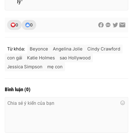
lý'
0
0
Từ khóa:
Beyonce
Angelina Jolie
Cindy Crawford
con gái
Katie Holmes
sao Hollywood
Jessica Simpson
mẹ con
Bình luận
(
0
)