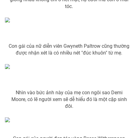
Phim VTV
Giải trí
tóc.
Hậu trường
Điện ảnh
Đời sống
Nhân vật
Âm nhạc
Du lịch
Khán giả
Giáo dục
Sao
Con gái của nữ diễn viên Gwyneth Paltrow cũng thường
Làm đẹp
Giải sao mai
được nhận xét là có nhiều nét "đúc khuôn" từ mẹ.
Tuyển sinh
Công nghệ
Chất lượng cuộc sống
Học trực tuyến
Hitech Công nghệ tương lai
Giao lưu trực tuyến
Sản phẩm
Nhìn vào bức ảnh này của mẹ con ngôi sao Demi
Lịch phát sóng
Thị trường
Moore, có lẽ người xem sẽ dễ hiểu đó là một cặp sinh
đôi.
Tư vấn
Chuyên mục khác
Emagazine
Podcast