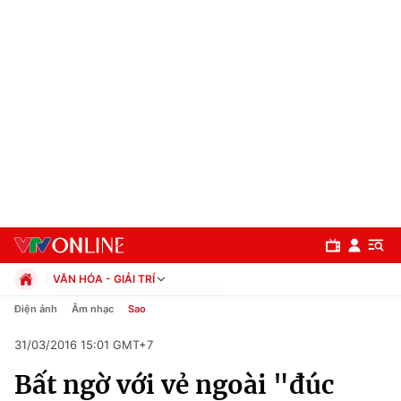
VĂN HÓA - GIẢI TRÍ
Chính trị
Điện ảnh
Âm nhạc
Sao
Xã hội
31/03/2016 15:01 GMT+7
Pháp luật
Chuyên mục
Kinh tế
Bất ngờ với vẻ ngoài "đúc
Thể thao