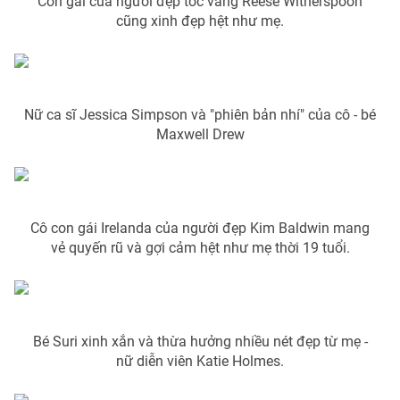
Con gái của người đẹp tóc vàng Reese Witherspoon
cũng xinh đẹp hệt như mẹ.
Photo
Infographic
Video
Shorts video
Nữ ca sĩ Jessica Simpson và "phiên bản nhí" của cô - bé
VTV Money
VTV Thể thao
Maxwell Drew
VTV Sức khoẻ
Bất động sản
Cô con gái Irelanda của người đẹp Kim Baldwin mang
Thị trường 24h
Tấm lòng Việt
vẻ quyến rũ và gợi cảm hệt như mẹ thời 19 tuổi.
VTV4
Vươn mình bằng AI
VTV9
VTV8
Bé Suri xinh xắn và thừa hưởng nhiều nét đẹp từ mẹ -
nữ diễn viên Katie Holmes.
Liên hệ tòa soạn
English