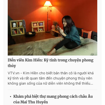
Photo
Infographic
Video
Shorts video
VTV Money
VTV Thể thao
VTV Sức khoẻ
Bất động sản
Diễn viên Kim Hiền: Kỹ tính trong chuyện phong
Thị trường 24h
Tấm lòng Việt
thủy
VTV.vn - Kim Hiền cho biết bản thân cô là người khá
VTV4
Vươn mình bằng AI
kỹ tính và rất quan tâm đến chuyện phong thủy nên
không gian sống của nữ diễn viên không thể thiếu...
VTV9
VTV8
Khám phá biệt thự mang phong cách châu Âu
của Mai Thu Huyền
Liên hệ tòa soạn
English