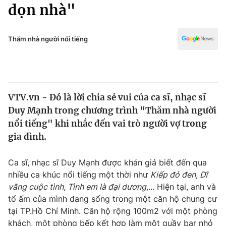
Chính trị
dọn nhà"
Truyền hình
Văn hóa - Giải trí
Xã hội
Y tế
Thăm nhà người nổi tiếng
Đời sống
Pháp luật
Công nghệ
Giáo dục
Y tế
VTV.vn - Đó là lời chia sẻ vui của ca sĩ, nhạc sĩ
Duy Mạnh trong chương trình "Thăm nhà người
Thế giới
nổi tiếng" khi nhắc đến vai trò người vợ trong
gia đình.
Tin tức
Kinh tế
Thế giới đó đây
Ca sĩ, nhạc sĩ Duy Mạnh được khán giả biết đến qua
Tài chính
nhiều ca khúc nổi tiếng một thời như
Kiếp đỏ đen, Dĩ
Dữ liệu và đời sống
Câu chuyện quốc tế
vãng cuộc tình, Tình em là đại dương,.
.. Hiện tại, anh và
Thị trường
tổ ấm của mình đang sống trong một căn hộ chung cư
Truyền hình
Góc doanh nghiệp
tại TP.Hồ Chí Minh. Căn hộ rộng 100m2 với một phòng
khách, một phòng bếp kết hợp làm một quầy bar nhỏ