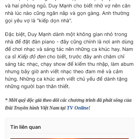
Phim VTV
và hai phòng ngủ. Duy Mạnh cho biết nhờ vợ nên căn
Giải trí
nhà lúc nào cũng ngăn nắp và gọn gàng. Anh thường
Hậu trường
Điện ảnh
gọi yêu vợ là "kiếp dọn nhà".
Đời sống
Nhân vật
Âm nhạc
Đặc biệt, Duy Mạnh dành một không gian nhỏ trong
Du lịch
Khán giả
nhà để đặt đàn piano - đây cũng chính là nơi anh dùng
Giáo dục
Sao
để chơi nhạc và sáng tác nên những ca khúc hay. Nam
Làm đẹp
Giải sao mai
Tuyển sinh
ca sĩ
Kiếp đỏ đen
cho biết, trước đây anh chăm chỉ
Công nghệ
Chất lượng cuộc sống
sáng tác nhạc, chạy show để kiếm thu nhập, làm abum
Học trực tuyến
nhưng bây giờ anh viết nhạc theo đam mê và cảm
Hitech Công nghệ tương lai
Giao lưu trực tuyến
hứng. Những ca khúc anh viết chủ yếu để dành tặng
Sản phẩm
những người bạn thân thiết.
Lịch phát sóng
Thị trường
* Mời quý độc giả theo dõi các chương trình đã phát sóng của
Đài Truyền hình Việt Nam tại
TV Online
!
Tư vấn
Chuyên mục khác
Tin liên quan
Emagazine
Podcast