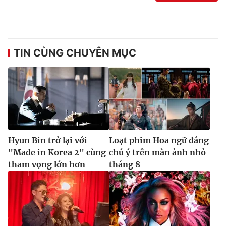
Ðiện thoại Thời báo VTV:
024.66 897 897
Email:
toasoan@vtv.vn
Liên hệ quảng cáo:
024-7300.7108
TIN CÙNG CHUYÊN MỤC
Hyun Bin trở lại với
Loạt phim Hoa ngữ đáng
"Made in Korea 2" cùng
chú ý trên màn ảnh nhỏ
tham vọng lớn hơn
tháng 8
® Cấm sao chép dưới mọi hình thức nếu không có sự chấp
thuận bằng văn bản. Ghi rõ nguồn VTV.vn khi phát hành lại
thông tin từ website này.