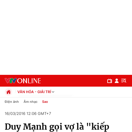
VĂN HÓA - GIẢI TRÍ
Chính trị
Điện ảnh
Âm nhạc
Sao
Xã hội
16/03/2016 12:06 GMT+7
Pháp luật
Chuyên mục
Kinh tế
Duy Mạnh gọi vợ là "kiếp
Thể thao