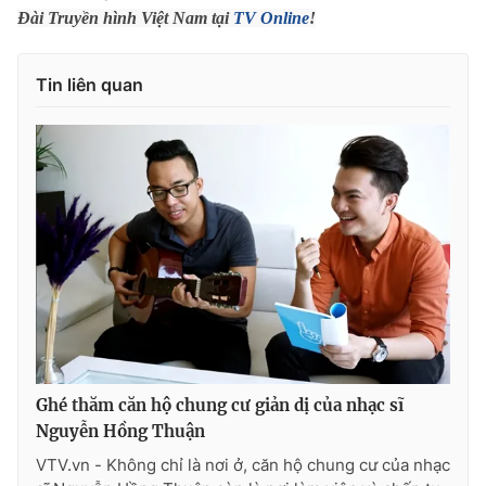
Đài Truyền hình Việt Nam tại
TV Online
!
Tin liên quan
THỜI BÁO VTV
Theo dõi báo trên
Cơ quan chủ quản:
Đài Truyền hình Việt Nam
Cơ quan báo chí:
Thời báo VTV
Giấy phép hoạt động báo in và báo điện tử số 483/GP-BTTTT
cấp ngày 29/12/2023
Tổng Biên tập:
Vũ Thanh Thủy
Ghé thăm căn hộ chung cư giản dị của nhạc sĩ
Phó Tổng Biên tập:
Nguyễn Thị Mỹ Hạnh, Phạm Quốc Thắng,
Nguyễn Hồng Thuận
Nguyễn Trọng Ninh
VTV.vn - Không chỉ là nơi ở, căn hộ chung cư của nhạc
Tổng đài VTV:
024.38 355 931 - 024.38 355 932