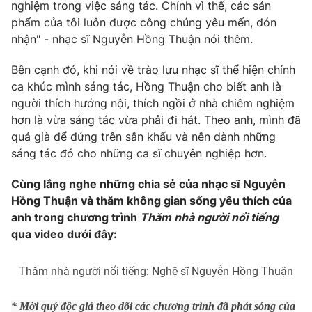
nghiệm trong việc sáng tác. Chính vì thế, các sản
Photo
phẩm của tôi luôn được công chúng yêu mến, đón
Infographic
nhận" - nhạc sĩ Nguyễn Hồng Thuận nói thêm.
Video
Shorts video
Bên cạnh đó, khi nói về trào lưu nhạc sĩ thể hiện chính
ca khúc mình sáng tác, Hồng Thuận cho biết anh là
VTV Money
người thích hướng nội, thích ngồi ở nhà chiêm nghiệm
VTV Thể thao
hơn là vừa sáng tác vừa phải đi hát. Theo anh, mình đã
quá già để đứng trên sân khấu và nên dành những
VTV Sức khoẻ
Bất động sản
sáng tác đó cho những ca sĩ chuyên nghiệp hơn.
Thị trường 24h
Cùng lắng nghe những chia sẻ của nhạc sĩ Nguyễn
Tấm lòng Việt
Hồng Thuận và thăm không gian sống yêu thích của
anh trong chương trình
Thăm nhà người nổi tiếng
VTV4
Vươn mình bằng AI
qua video dưới đây:
VTV9
VTV8
Thăm nhà người nổi tiếng: Nghệ sĩ Nguyễn Hồng Thuận
Liên hệ tòa soạn
English
* Mời quý độc giả theo dõi các chương trình đã phát sóng của