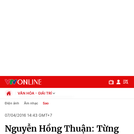
VĂN HÓA - GIẢI TRÍ
Chính trị
Điện ảnh
Âm nhạc
Sao
Xã hội
07/04/2016 14:43 GMT+7
Pháp luật
Chuyên mục
Kinh tế
Nguyễn Hồng Thuận: Từng
Thể thao