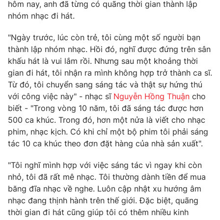
Phim VTV
hôm nay, anh đã từng có quãng thời gian thành lập
Giải trí
nhóm nhạc đi hát.
Hậu trường
Điện ảnh
"Ngày trước, lúc còn trẻ, tôi cùng một số người bạn
Đời sống
Nhân vật
thành lập nhóm nhạc. Hồi đó, nghĩ được đứng trên sân
Âm nhạc
Du lịch
khấu hát là vui lắm rồi. Nhưng sau một khoảng thời
Khán giả
Giáo dục
Sao
gian đi hát, tôi nhận ra mình không hợp trở thành ca sĩ.
Làm đẹp
Giải sao mai
Từ đó, tôi chuyển sang sáng tác và thật sự hứng thú
Tuyển sinh
Công nghệ
với công việc này" - nhạc sĩ
Nguyễn Hồng Thuận
cho
Chất lượng cuộc sống
Học trực tuyến
biết - "Trong vòng 10 năm, tôi đã sáng tác được hơn
Hitech Công nghệ tương lai
500 ca khúc. Trong đó, hơn một nửa là viết cho nhạc
Giao lưu trực tuyến
phim, nhạc kịch. Có khi chỉ một bộ phim tôi phải sáng
Sản phẩm
tác 10 ca khúc theo đơn đặt hàng của nhà sản xuất".
Lịch phát sóng
Thị trường
"Tôi nghĩ mình hợp với việc sáng tác vì ngay khi còn
Tư vấn
nhỏ, tôi đã rất mê nhạc. Tôi thường dành tiền để mua
băng đĩa nhạc về nghe. Luôn cập nhật xu hướng âm
Chuyên mục khác
nhạc đang thịnh hành trên thế giới. Đặc biệt, quãng
Emagazine
Podcast
thời gian đi hát cũng giúp tôi có thêm nhiều kinh