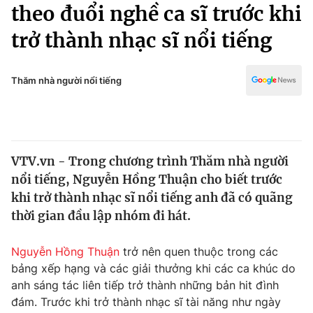
Chính trị
theo đuổi nghề ca sĩ trước khi
Truyền hình
trở thành nhạc sĩ nổi tiếng
Văn hóa - Giải trí
Xã hội
Y tế
Đời sống
Thăm nhà người nổi tiếng
Pháp luật
Công nghệ
Giáo dục
Y tế
VTV.vn - Trong chương trình Thăm nhà người
Thế giới
nổi tiếng, Nguyễn Hồng Thuận cho biết trước
Tin tức
khi trở thành nhạc sĩ nổi tiếng anh đã có quãng
Kinh tế
thời gian đầu lập nhóm đi hát.
Thế giới đó đây
Tài chính
Dữ liệu và đời sống
Câu chuyện quốc tế
Nguyễn Hồng Thuận
trở nên quen thuộc trong các
Thị trường
bảng xếp hạng và các giải thưởng khi các ca khúc do
anh sáng tác liên tiếp trở thành những bản hit đình
Truyền hình
Góc doanh nghiệp
đám. Trước khi trở thành nhạc sĩ tài năng như ngày