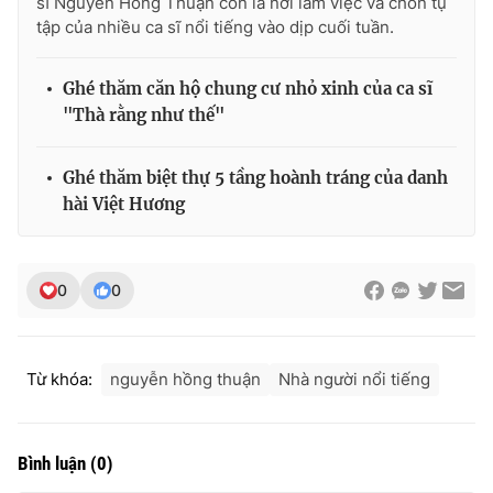
sĩ Nguyễn Hồng Thuận còn là nơi làm việc và chốn tụ
Ðiện thoại Thời báo VTV:
024.66 897 897
tập của nhiều ca sĩ nổi tiếng vào dịp cuối tuần.
Email:
toasoan@vtv.vn
Liên hệ quảng cáo:
024-7300.7108
Ghé thăm căn hộ chung cư nhỏ xinh của ca sĩ
"Thà rằng như thế"
Ghé thăm biệt thự 5 tầng hoành tráng của danh
hài Việt Hương
0
0
Từ khóa:
nguyễn hồng thuận
Nhà người nổi tiếng
® Cấm sao chép dưới mọi hình thức nếu không có sự chấp
thuận bằng văn bản. Ghi rõ nguồn VTV.vn khi phát hành lại
thông tin từ website này.
Bình luận
(
0
)