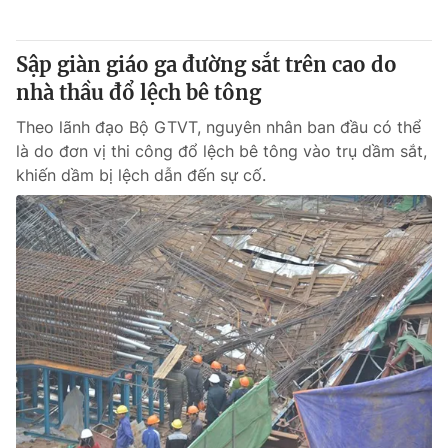
® Cấm sao chép dưới mọi hình thức nếu không có sự chấp
Sập giàn giáo ga đường sắt trên cao do
thuận bằng văn bản. Ghi rõ nguồn VTV.vn khi phát hành lại
nhà thầu đổ lệch bê tông
thông tin từ website này.
Theo lãnh đạo Bộ GTVT, nguyên nhân ban đầu có thể
là do đơn vị thi công đổ lệch bê tông vào trụ dầm sắt,
khiến dầm bị lệch dẫn đến sự cố.