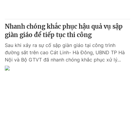
Giấy phép hoạt động báo in và báo điện tử số 483/GP-BTTTT
cấp ngày 29/12/2023
Tổng Biên tập:
Vũ Thanh Thủy
Nhanh chóng khắc phục hậu quả vụ sập
Phó Tổng Biên tập:
Nguyễn Thị Mỹ Hạnh, Phạm Quốc Thắng,
giàn giáo để tiếp tục thi công
Nguyễn Trọng Ninh
Tổng đài VTV:
024.38 355 931 - 024.38 355 932
Sau khi xảy ra sự cố sập giàn giáo tại công trình
Ðiện thoại Thời báo VTV:
024.66 897 897
đường sắt trên cao Cát Linh- Hà Đông, UBND TP Hà
Email:
toasoan@vtv.vn
Nội và Bộ GTVT đã nhanh chóng khắc phục xử lý...
Liên hệ quảng cáo:
024-7300.7108