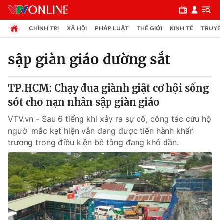
CHÍNH TRỊ
XÃ HỘI
PHÁP LUẬT
THẾ GIỚI
KINH TẾ
TRUYỀ
sập giàn giáo đường sắt
Chuyên mục
TP.HCM: Chạy đua giành giật cơ hội sống
Chính trị
sót cho nạn nhân sập giàn giáo
VTV.vn - Sau 6 tiếng khi xảy ra sự cố, công tác cứu hộ
Xã hội
người mắc kẹt hiện vẫn đang được tiến hành khẩn
trương trong điều kiện bê tông đang khô dần.
Pháp luật
Y tế
Thế giới