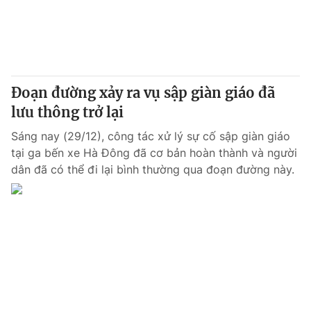
Giao lưu trực tuyến
Sản phẩm
Lịch phát sóng
Thị trường
Tư vấn
Đoạn đường xảy ra vụ sập giàn giáo đã
Chuyên mục khác
lưu thông trở lại
Emagazine
Podcast
Sáng nay (29/12), công tác xử lý sự cố sập giàn giáo
tại ga bến xe Hà Đông đã cơ bản hoàn thành và người
Photo
Infographic
dân đã có thể đi lại bình thường qua đoạn đường này.
Video
Shorts video
VTV Money
VTV Thể thao
VTV Sức khoẻ
Bất động sản