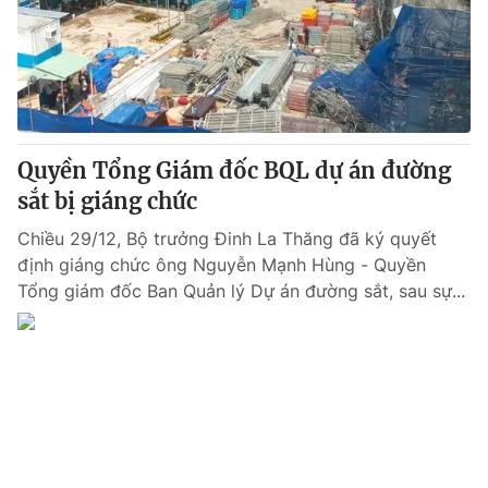
Tin tức
Kinh tế
Thế giới đó đây
Tài chính
Dữ liệu và đời sống
Câu chuyện quốc tế
Thị trường
Quyền Tổng Giám đốc BQL dự án đường
Truyền hình
Góc doanh nghiệp
sắt bị giáng chức
Phim VTV
Giải trí
Chiều 29/12, Bộ trưởng Đinh La Thăng đã ký quyết
Hậu trường
định giáng chức ông Nguyễn Mạnh Hùng - Quyền
Điện ảnh
Tổng giám đốc Ban Quản lý Dự án đường sắt, sau sự...
Đời sống
Nhân vật
Âm nhạc
Du lịch
Khán giả
Giáo dục
Sao
Làm đẹp
Giải sao mai
Tuyển sinh
Công nghệ
Chất lượng cuộc sống
Học trực tuyến
Hitech Công nghệ tương lai