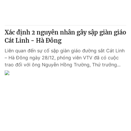
Thị trường 24h
Tấm lòng Việt
VTV4
Vươn mình bằng AI
Xác định 2 nguyên nhân gây sập giàn giáo
VTV9
VTV8
Cát Linh - Hà Đông
Liên quan đến sự cố sập giàn giáo đường sắt Cát Linh
Liên hệ tòa soạn
English
– Hà Đông ngày 28/12, phóng viên VTV đã có cuộc
trao đổi với ông Nguyễn Hồng Trường, Thứ trưởng...
THỜI BÁO VTV
Theo dõi báo trên
Cơ quan chủ quản:
Đài Truyền hình Việt Nam
Cơ quan báo chí:
Thời báo VTV