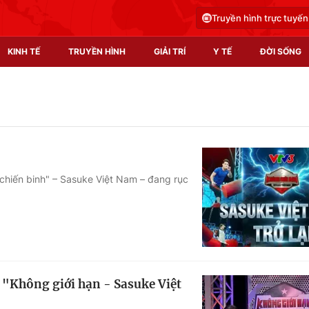
Truyền hình trực tuyến
KINH TẾ
TRUYỀN HÌNH
GIẢI TRÍ
Y TẾ
ĐỜI SỐNG
Pháp luật
Y tế
Truyền hình
Multimedia
Phim VTV
Video
 chiến binh" – Sasuke Việt Nam – đang rục
Hậu trường
Shorts video
Nhân vật
Podcast
Khán giả
EMagazine
Giải sao mai
Photo
 "Không giới hạn - Sasuke Việt
Infographic