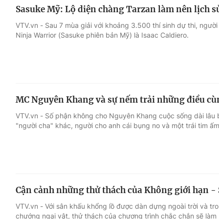
Sasuke Mỹ: Lộ diện chàng Tarzan làm nên lịch s
VTV.vn - Sau 7 mùa giải với khoảng 3.500 thí sinh dự thi, người
Ninja Warrior (Sasuke phiên bản Mỹ) là Isaac Caldiero.
MC Nguyên Khang và sự nếm trải những điều cù
VTV.vn - Số phận không cho Nguyên Khang cuộc sống dài lâu 
"người cha" khác, người cho anh cái bụng no và một trái tim ấm.
Cận cảnh những thử thách của Không giới hạn -
VTV.vn - Với sân khấu khổng lồ được dàn dựng ngoài trời và tr
chướng ngại vật, thử thách của chương trình chắc chắn sẽ làm 