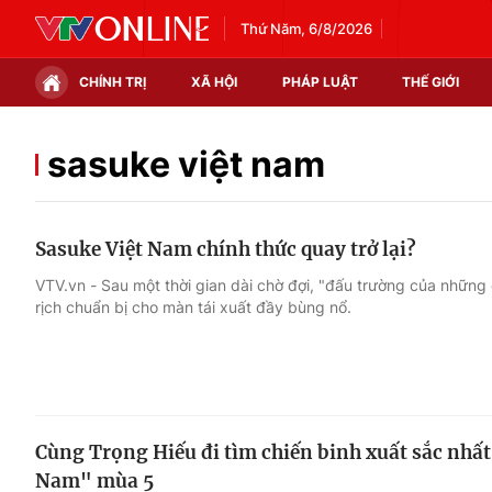
Thứ Năm, 6/8/2026
CHÍNH TRỊ
XÃ HỘI
PHÁP LUẬT
THẾ GIỚI
Chính trị
Xã hội
sasuke việt nam
Thế giới
Kinh tế
Sasuke Việt Nam chính thức quay trở lại?
Tin tức
Tài chính
VTV.vn - Sau một thời gian dài chờ đợi, "đấu trường của những
rịch chuẩn bị cho màn tái xuất đầy bùng nổ.
Thế giới đó đây
Thị trường
Câu chuyện quốc tế
Góc doanh nghiệp
Dữ liệu và đời sống
Cùng Trọng Hiếu đi tìm chiến binh xuất sắc nhất
Nam" mùa 5