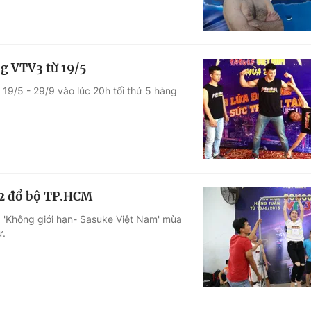
g VTV3 từ 19/5
 19/5 - 29/9 vào lúc 20h tối thứ 5 hàng
 2 đổ bộ TP.HCM
ủa 'Không giới hạn- Sasuke Việt Nam' mùa
ự.