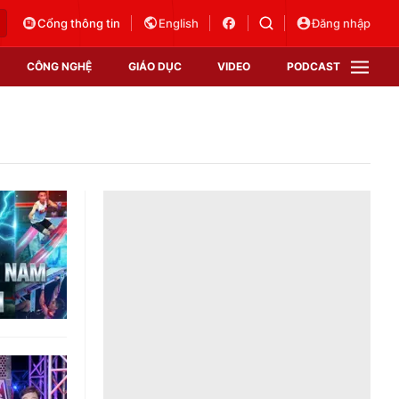
Cổng thông tin
English
Đăng nhập
CÔNG NGHỆ
GIÁO DỤC
VIDEO
PODCAST
VTV Money
VTV Thể thao
VTV Sức khoẻ
Bất động sản
Thị trường 24h
Tấm lòng Việt
Vươn mình bằng AI
VTV4
VTV8
VTV9
Lịch phát sóng
Giao lưu trực tuyến
Sự kiện