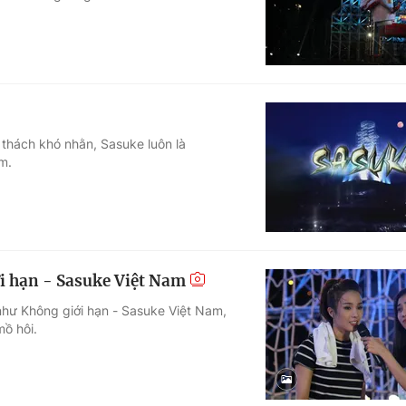
ử thách khó nhằn, Sasuke luôn là
m.
i hạn - Sasuke Việt Nam
như Không giới hạn - Sasuke Việt Nam,
ồ hôi.