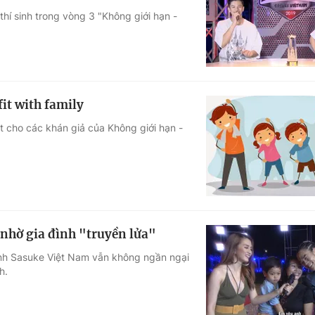
hí sinh trong vòng 3 "Không giới hạn -
Góc ảnh
Giáo dục
Công nghệ
Tuyển sinh
Hitech Công ng
it with family
Học trực tuyến
Sản phẩm
iệt cho các khán giả của Không giới hạn -
g
Thị trường
Tư vấn
 nhờ gia đình "truyền lửa"
sinh Sasuke Việt Nam vẫn không ngần ngại
h.