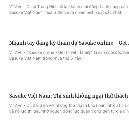
VTV.vn - Ca sĩ Trọng Hiếu sẽ là khách mời đồng hành cùng các t
Sasuke Việt Nam" mùa 5 để tìm ra chiến binh xuất sắc nhất.
Giải trí
Đời sống
Điện ảnh
Du lịch
Nhanh tay đăng ký tham dự Sasuke online - Get f
Âm nhạc
Làm đẹp
VTV.vn - "Sasuke online - Get fit with family" là sân chơi đặc b
Sasuke Việt Nam trong mùa thứ 5 này.
Sao
Chất lượng cuộc sốn
Sasuke Việt Nam: Thí sinh không ngại thử thách
VTV.vn - Dù đối diện với những thử thách khó khăn, nhiều thí 
và nỗ lực thi đấu nhờ nguồn động lực quan trọng đến từ gia đìn