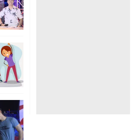
Liên hệ toà soạn
hệ tương lai