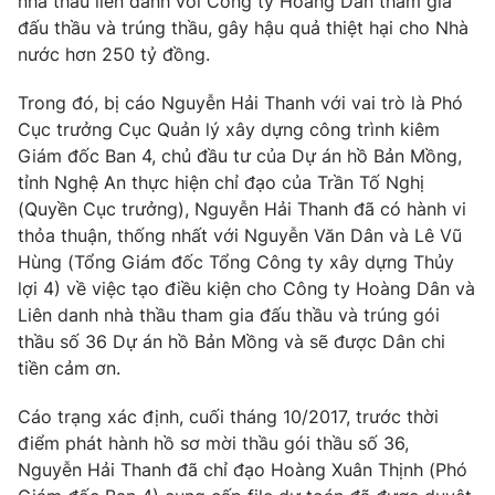
nhà thầu liên danh với Công ty Hoàng Dân tham gia
Ðiện thoại Thời báo VTV:
024.66 897 897
đấu thầu và trúng thầu, gây hậu quả thiệt hại cho Nhà
Email:
toasoan@vtv.vn
nước hơn 250 tỷ đồng.
Liên hệ quảng cáo:
024-7300.7108
Trong đó, bị cáo Nguyễn Hải Thanh với vai trò là Phó
Cục trưởng Cục Quản lý xây dựng công trình kiêm
Giám đốc Ban 4, chủ đầu tư của Dự án hồ Bản Mồng,
tỉnh Nghệ An thực hiện chỉ đạo của Trần Tố Nghị
(Quyền Cục trưởng), Nguyễn Hải Thanh đã có hành vi
thỏa thuận, thống nhất với Nguyễn Văn Dân và Lê Vũ
Hùng (Tổng Giám đốc Tổng Công ty xây dựng Thủy
lợi 4) về việc tạo điều kiện cho Công ty Hoàng Dân và
Liên danh nhà thầu tham gia đấu thầu và trúng gói
thầu số 36 Dự án hồ Bản Mồng và sẽ được Dân chi
tiền cảm ơn.
® Cấm sao chép dưới mọi hình thức nếu không có sự chấp
thuận bằng văn bản. Ghi rõ nguồn VTV.vn khi phát hành lại
Cáo trạng xác định, cuối tháng 10/2017, trước thời
thông tin từ website này.
điểm phát hành hồ sơ mời thầu gói thầu số 36,
Nguyễn Hải Thanh đã chỉ đạo Hoàng Xuân Thịnh (Phó