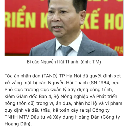
Phim VTV
Giải trí
Hậu trường
Điện ảnh
Đời sống
Nhân vật
Âm nhạc
Du lịch
Khán giả
Giáo dục
Sao
Làm đẹp
Giải sao mai
Tuyển sinh
Công nghệ
Chất lượng cuộc sống
Bị cáo Nguyễn Hải Thanh. (ảnh: T.M)
Học trực tuyến
Hitech Công nghệ tương lai
Giao lưu trực tuyến
Tòa án nhân dân (TAND) TP Hà Nội đã quyết định xét
Sản phẩm
xử vắng mặt bị cáo Nguyễn Hải Thanh (SN 1964, cựu
Lịch phát sóng
Phó Cục trưởng Cục Quản lý xây dựng công trình,
Thị trường
kiêm Giám đốc Ban 4, Bộ Nông nghiệp và Phát triển
Tư vấn
nông thôn cũ) trong vụ án đưa, nhận hối lộ và vi phạm
quy định về đấu thầu, kế toán xảy ra tại Công ty
Chuyên mục khác
TNHH MTV Đầu tư và Xây dựng Hoàng Dân (Công ty
Emagazine
Podcast
Hoàng Dân).