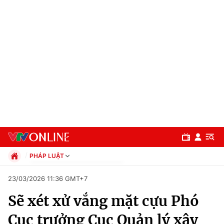
PHÁP LUẬT
Chính trị
23/03/2026 11:36 GMT+7
Xã hội
Sẽ xét xử vắng mặt cựu Phó
Pháp luật
Chuyên mục
Kinh tế
Cục trưởng Cục Quản lý xây
Thể thao