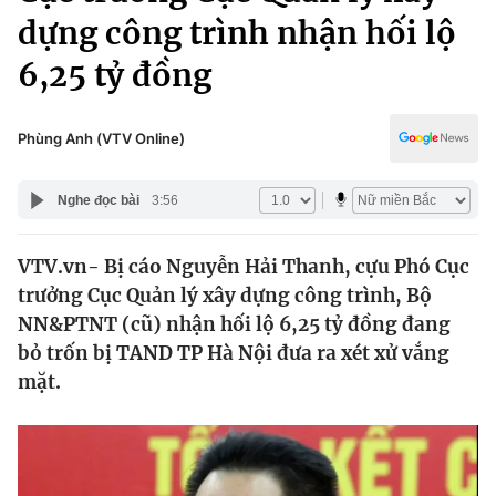
Chính trị
dựng công trình nhận hối lộ
Truyền hình
Văn hóa - Giải trí
6,25 tỷ đồng
Xã hội
Y tế
Đời sống
Pháp luật
Phùng Anh (VTV Online)
Công nghệ
Giáo dục
Y tế
Nghe đọc bài
3:56
Thế giới
VTV.vn- Bị cáo Nguyễn Hải Thanh, cựu Phó Cục
trưởng Cục Quản lý xây dựng công trình, Bộ
Tin tức
NN&PTNT (cũ) nhận hối lộ 6,25 tỷ đồng đang
Kinh tế
bỏ trốn bị TAND TP Hà Nội đưa ra xét xử vắng
Thế giới đó đây
Tài chính
mặt.
Dữ liệu và đời sống
Câu chuyện quốc tế
Thị trường
Truyền hình
Góc doanh nghiệp