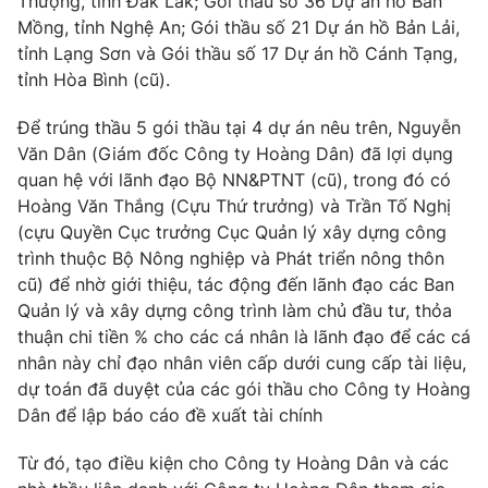
Thượng, tỉnh Đắk Lắk; Gói thầu số 36 Dự án hồ Bản
Mồng, tỉnh Nghệ An; Gói thầu số 21 Dự án hồ Bản Lải,
tỉnh Lạng Sơn và Gói thầu số 17 Dự án hồ Cánh Tạng,
tỉnh Hòa Bình (cũ).
THỜI BÁO VTV
Để trúng thầu 5 gói thầu tại 4 dự án nêu trên, Nguyễn
Văn Dân (Giám đốc Công ty Hoàng Dân) đã lợi dụng
quan hệ với lãnh đạo Bộ NN&PTNT (cũ), trong đó có
Hoàng Văn Thắng (Cựu Thứ trưởng) và Trần Tố Nghị
Theo dõi báo trên
(cựu Quyền Cục trưởng Cục Quản lý xây dựng công
trình thuộc Bộ Nông nghiệp và Phát triển nông thôn
Cơ quan chủ quản:
Đài Truyền hình Việt Nam
cũ) để nhờ giới thiệu, tác động đến lãnh đạo các Ban
Cơ quan báo chí:
Thời báo VTV
Quản lý và xây dựng công trình làm chủ đầu tư, thỏa
Giấy phép hoạt động báo in và báo điện tử số 483/GP-BTTTT
thuận chi tiền % cho các cá nhân là lãnh đạo để các cá
cấp ngày 29/12/2023
nhân này chỉ đạo nhân viên cấp dưới cung cấp tài liệu,
Tổng Biên tập:
Vũ Thanh Thủy
dự toán đã duyệt của các gói thầu cho Công ty Hoàng
Dân để lập báo cáo đề xuất tài chính
Phó Tổng Biên tập:
Nguyễn Thị Mỹ Hạnh, Phạm Quốc Thắng,
Nguyễn Trọng Ninh
Từ đó, tạo điều kiện cho Công ty Hoàng Dân và các
Tổng đài VTV:
024.38 355 931 - 024.38 355 932