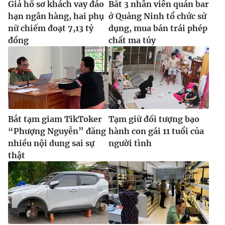
Giả hồ sơ khách vay đáo
Bắt 3 nhân viên quán bar
hạn ngân hàng, hai phụ
ở Quảng Ninh tổ chức sử
nữ chiếm đoạt 7,13 tỷ
dụng, mua bán trái phép
đồng
chất ma túy
Bắt tạm giam TikToker
Tạm giữ đối tượng bạo
“Phượng Nguyễn” đăng
hành con gái 11 tuổi của
nhiều nội dung sai sự
người tình
thật