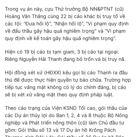
Trong vụ án này, cựu Thứ trưởng Bộ NN&PTNT (cũ)
Photo
Infographic
Hoàng Văn Thắng cùng 22 bị cáo khác bị truy tố về
các tội: "Đưa hối lộ", "Nhận hối lộ", "Vi phạm quy định
Video
Shorts video
về đấu thầu gây hậu quả nghiêm trọng" và "Vi phạm
quy định về kế toán gây hậu quả nghiêm trọng".
VTV Money
VTV Thể thao
Hiện có 19 bị cáo bị tạm giam, 3 bị cáo tại ngoại.
Riêng Nguyễn Hải Thanh đang bỏ trốn và bị truy nã.
VTV Sức khoẻ
Bất động sản
Hội đồng xét xử (HĐXX) kêu gọi bị cáo Thanh ra đầu
thú để được thực hiện quyền tự bào chữa. Trường hợp
Thị trường 24h
Tấm lòng Việt
tiếp tục vắng mặt không có lý do chính đáng, bị cáo
sẽ bị xét xử vắng mặt theo quy định pháp luật.
VTV4
Vươn mình bằng AI
Theo cáo trạng của Viện KSND Tối cao, gói thầu của
các Dự án thủy lợi do Ban 1, 2, 4 và 8 thuộc Bộ Nông
VTV9
VTV8
nghiệp và Phát triển nông thôn (cũ) làm Chủ đầu tư
gồm: Gói thầu số 13 và 17 Dự án hồ Krông Pách
Liên hệ tòa soạn
English