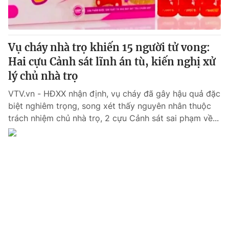
® Cấm sao chép dưới mọi hình thức nếu không có sự chấp
thuận bằng văn bản. Ghi rõ nguồn VTV.vn khi phát hành lại
Vụ cháy nhà trọ khiến 15 người tử vong:
thông tin từ website này.
Hai cựu Cảnh sát lĩnh án tù, kiến nghị xử
lý chủ nhà trọ
VTV.vn - HĐXX nhận định, vụ cháy đã gây hậu quả đặc
biệt nghiêm trọng, song xét thấy nguyên nhân thuộc
trách nhiệm chủ nhà trọ, 2 cựu Cảnh sát sai phạm về...