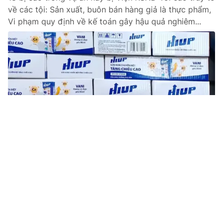
về các tội: Sản xuất, buôn bán hàng giả là thực phẩm,
Vi phạm quy định về kế toán gây hậu quả nghiêm...
Tin mới
Video
Live
Emagazine
Trang chủ
Nguyễn Hòa Bình bị khởi tố thêm tội
Trốn thuế
VTv.vn- Sau khi bị khởi tố về các tội "Lừa đảo chiếm
đoạt tài sản" và "Vi phạm quy định về kế toán gây hậu