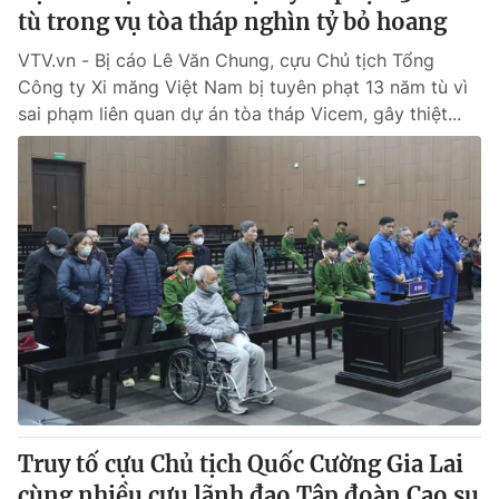
tù trong vụ tòa tháp nghìn tỷ bỏ hoang
VTV.vn - Bị cáo Lê Văn Chung, cựu Chủ tịch Tổng
Công ty Xi măng Việt Nam bị tuyên phạt 13 năm tù vì
sai phạm liên quan dự án tòa tháp Vicem, gây thiệt...
Truy tố cựu Chủ tịch Quốc Cường Gia Lai
cùng nhiều cựu lãnh đạo Tập đoàn Cao su