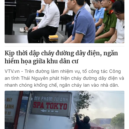
Tin tức
Kinh tế
Thế giới đó đây
Tài chính
Dữ liệu và đời sống
Câu chuyện quốc tế
Thị trường
Truyền hình
Góc doanh nghiệp
Kịp thời dập cháy đường dây điện, ngăn
Phim VTV
hiểm họa giữa khu dân cư
Giải trí
Hậu trường
VTV.vn - Trên đường làm nhiệm vụ, tổ công tác Công
Điện ảnh
an tỉnh Thái Nguyên phát hiện cháy đường dây điện và
Đời sống
Nhân vật
nhanh chóng khống chế, ngăn cháy lan vào nhà dân.
Âm nhạc
Du lịch
Khán giả
Giáo dục
Sao
Làm đẹp
Giải sao mai
Tuyển sinh
Công nghệ
Chất lượng cuộc sống
Học trực tuyến
Hitech Công nghệ tương lai