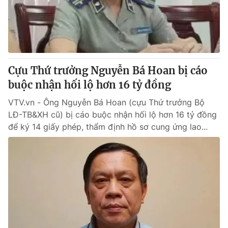
Thị trường 24h
Tấm lòng Việt
VTV4
Vươn mình bằng AI
VTV9
VTV8
Cựu Thứ trưởng Nguyễn Bá Hoan bị cáo
buộc nhận hối lộ hơn 16 tỷ đồng
Liên hệ tòa soạn
English
VTV.vn - Ông Nguyễn Bá Hoan (cựu Thứ trưởng Bộ
LĐ-TB&XH cũ) bị cáo buộc nhận hối lộ hơn 16 tỷ đồng
để ký 14 giấy phép, thẩm định hồ sơ cung ứng lao...
THỜI BÁO VTV
Theo dõi báo trên
Cơ quan chủ quản:
Đài Truyền hình Việt Nam
Cơ quan báo chí:
Thời báo VTV