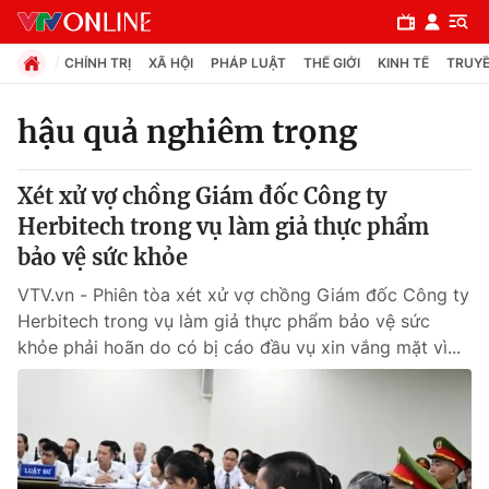
CHÍNH TRỊ
XÃ HỘI
PHÁP LUẬT
THẾ GIỚI
KINH TẾ
TRUYỀ
hậu quả nghiêm trọng
Chuyên mục
Xét xử vợ chồng Giám đốc Công ty
Chính trị
Herbitech trong vụ làm giả thực phẩm
bảo vệ sức khỏe
Xã hội
VTV.vn - Phiên tòa xét xử vợ chồng Giám đốc Công ty
Herbitech trong vụ làm giả thực phẩm bảo vệ sức
Pháp luật
khỏe phải hoãn do có bị cáo đầu vụ xin vắng mặt vì...
Y tế
Thế giới