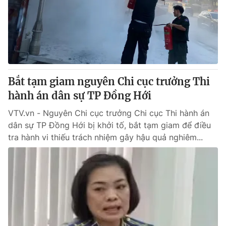
Giao lưu trực tuyến
Sản phẩm
Lịch phát sóng
Thị trường
Tư vấn
Chuyên mục khác
Bắt tạm giam nguyên Chi cục trưởng Thi
Emagazine
Podcast
hành án dân sự TP Đồng Hới
VTV.vn - Nguyên Chi cục trưởng Chi cục Thi hành án
Photo
Infographic
dân sự TP Đồng Hới bị khởi tố, bắt tạm giam để điều
tra hành vi thiếu trách nhiệm gây hậu quả nghiêm...
Video
Shorts video
VTV Money
VTV Thể thao
VTV Sức khoẻ
Bất động sản