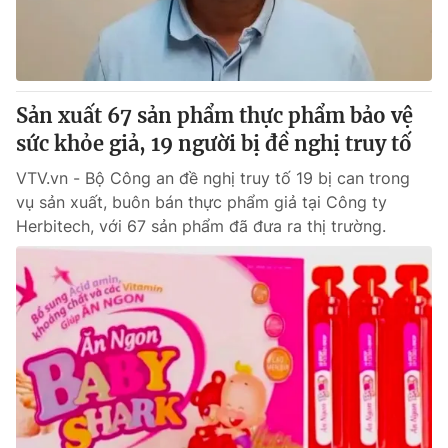
Giấy phép hoạt động báo in và báo điện tử số 483/GP-BTTTT
cấp ngày 29/12/2023
Tổng Biên tập:
Vũ Thanh Thủy
Phó Tổng Biên tập:
Nguyễn Thị Mỹ Hạnh, Phạm Quốc Thắng,
Sản xuất 67 sản phẩm thực phẩm bảo vệ
Nguyễn Trọng Ninh
Tổng đài VTV:
sức khỏe giả, 19 người bị đề nghị truy tố
024.38 355 931 - 024.38 355 932
Ðiện thoại Thời báo VTV:
024.66 897 897
VTV.vn - Bộ Công an đề nghị truy tố 19 bị can trong
Email:
toasoan@vtv.vn
vụ sản xuất, buôn bán thực phẩm giả tại Công ty
Liên hệ quảng cáo:
024-7300.7108
Herbitech, với 67 sản phẩm đã đưa ra thị trường.