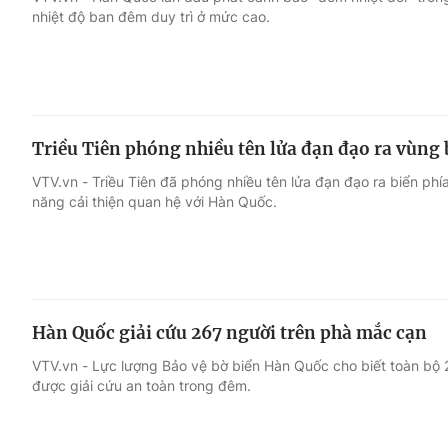
nhiệt độ ban đêm duy trì ở mức cao.
Giải trí
Đời sống
Điện ảnh
Du lịch
Triều Tiên phóng nhiều tên lửa đạn đạo ra vùng
Âm nhạc
Làm đẹp
VTV.vn - Triều Tiên đã phóng nhiều tên lửa đạn đạo ra biển ph
năng cải thiện quan hệ với Hàn Quốc.
Sao
Chất lượng cuộc sốn
Hàn Quốc giải cứu 267 người trên phà mắc cạn
VTV.vn - Lực lượng Bảo vệ bờ biển Hàn Quốc cho biết toàn bộ 
được giải cứu an toàn trong đêm.