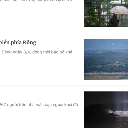
Góc ảnh
Giáo dục
Công nghệ
Tuyển sinh
Hitech Công ng
 biển phía Đông
Học trực tuyến
Sản phẩm
ía Đông ngày 8/4, đồng thời bác bỏ khả
g
Thị trường
Tư vấn
267 người trên phà mắc cạn ngoài khơi đã