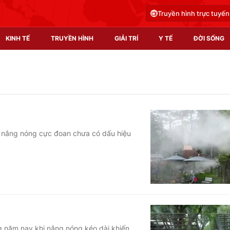
Truyền hình trực tuyến
KINH TẾ
TRUYỀN HÌNH
GIẢI TRÍ
Y TẾ
ĐỜI SỐNG
Pháp luật
Y tế
Truyền hình
Multimedia
Phim VTV
Video
t nắng nóng cực đoan chưa có dấu hiệu
Hậu trường
Shorts video
Nhân vật
Podcast
Khán giả
EMagazine
Giải sao mai
Photo
Infographic
g năm nay khi nắng nóng kéo dài khiến