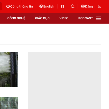
Cổng thông tin
English
Đăng nhập
CÔNG NGHỆ
GIÁO DỤC
VIDEO
PODCAST
VTV Money
VTV Thể thao
VTV Sức khoẻ
Bất động sản
Thị trường 24h
Tấm lòng Việt
Vươn mình bằng AI
VTV4
VTV8
VTV9
Lịch phát sóng
Giao lưu trực tuyến
Sự kiện