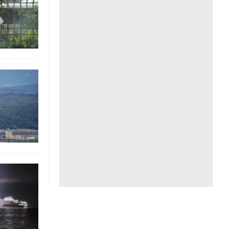
Liên hệ toà soạn
hệ tương lai