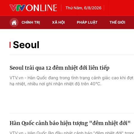
Thứ Năm, 6/8/2026
CHÍNH TRỊ
XÃ HỘI
PHÁP LUẬT
THẾ GIỚI
Chính trị
Xã hội
Seoul
Thế giới
Kinh tế
Seoul trải qua 12 đêm nhiệt đới liên tiếp
Tin tức
Tài chính
VTV.vn - Hàn Quốc đang trong tình trạng cảnh giác cao khi đợ
hạ nhiệt, nhiều nơi ghi nhận nhiệt độ trên 40°C.
Thế giới đó đây
Thị trường
Câu chuyện quốc tế
Góc doanh nghiệp
Dữ liệu và đời sống
Hàn Quốc cảnh báo hiện tượng "đêm nhiệt đới"
VTV.vn - Hàn Quốc lần đầu phát cảnh báo "đêm nhiệt đới" tron