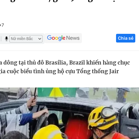
Góc ảnh
+7
Giáo dục
Công nghệ
Chia sẻ
Tuyển sinh
Hitech Công ng
Học trực tuyến
Sản phẩm
 dông tại thủ đô Brasília, Brazil khiến hàng chục
g
Thị trường
ia cuộc biểu tình ủng hộ cựu Tổng thống Jair
Tư vấn