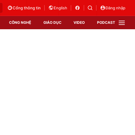
Cổng thông tin
English
Đăng nhập
CÔNG NGHỆ
GIÁO DỤC
VIDEO
PODCAST
VTV Money
VTV Thể thao
VTV Sức khoẻ
Bất động sản
Thị trường 24h
Tấm lòng Việt
Vươn mình bằng AI
VTV4
VTV8
VTV9
Lịch phát sóng
Giao lưu trực tuyến
Sự kiện