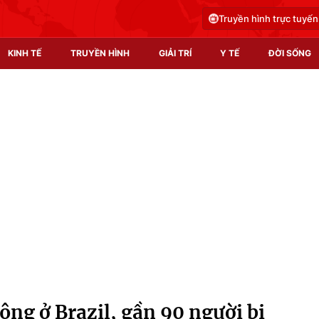
Truyền hình trực tuyến
KINH TẾ
TRUYỀN HÌNH
GIẢI TRÍ
Y TẾ
ĐỜI SỐNG
Pháp luật
Y tế
Truyền hình
Multimedia
Phim VTV
Video
Hậu trường
Shorts video
Nhân vật
Podcast
Khán giả
EMagazine
Giải sao mai
Photo
ng ở Brazil, gần 90 người bị
Infographic