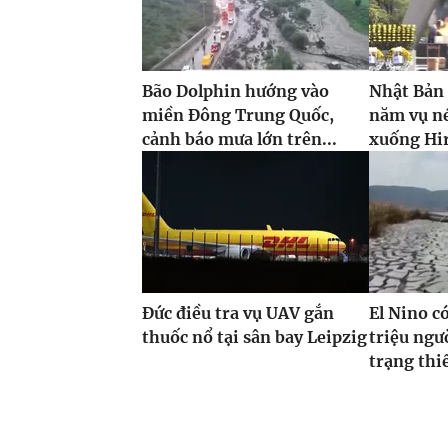
Bão Dolphin hướng vào
Nhật Bản
miền Đông Trung Quốc,
năm vụ n
cảnh báo mưa lớn trên...
xuống Hi
Đức điều tra vụ UAV gắn
El Nino c
thuốc nổ tại sân bay Leipzig
triệu ngư
trạng thi