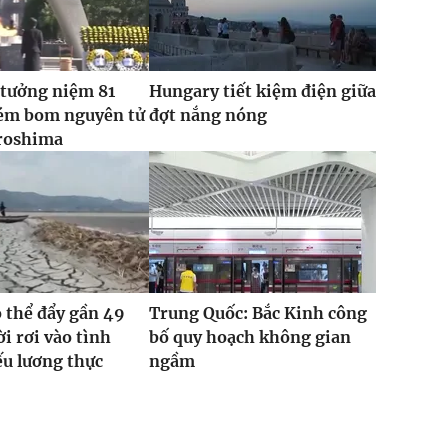
 tưởng niệm 81
Hungary tiết kiệm điện giữa
ém bom nguyên tử
đợt nắng nóng
roshima
ó thể đẩy gần 49
Trung Quốc: Bắc Kinh công
ời rơi vào tình
bố quy hoạch không gian
ếu lương thực
ngầm