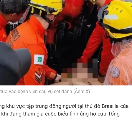
đưa vào bệnh viện sau vụ sét đánh (Ảnh: X)
g khu vực tập trung đông người tại thủ đô Brasília của
g khi đang tham gia cuộc biểu tình ủng hộ cựu Tổng