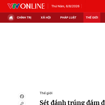
Thứ Năm, 6/8/2026
CHÍNH TRỊ
XÃ HỘI
PHÁP LUẬT
THẾ GIỚI
Chính trị
Xã hội
Thế giới
Kinh tế
Tin tức
Tài chính
Thế giới đó đây
Thị trường
Câu chuyện quốc tế
Góc doanh nghiệp
Dữ liệu và đời sống
Thế giới
Sét đánh trúng đám đô