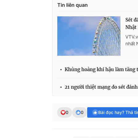
Tin liên quan
Sét đ
Nhật 
VTV.v
nhất 
Khủng hoảng khí hậu làm tăng t
21 người thiệt mạng do sét đánh
0
0
Bài đọc hay? Thả t