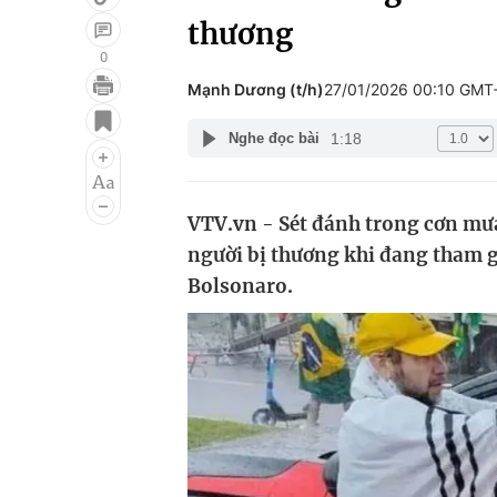
thương
0
Mạnh Dương (t/h)
27/01/2026 00:10 GMT
Giải trí
Đời sống
1:18
Nghe đọc bài
Điện ảnh
Du lịch
Âm nhạc
Làm đẹp
VTV.vn - Sét đánh trong cơn mưa
Sao
Chất lượng cuộc sốn
người bị thương khi đang tham g
Bolsonaro.