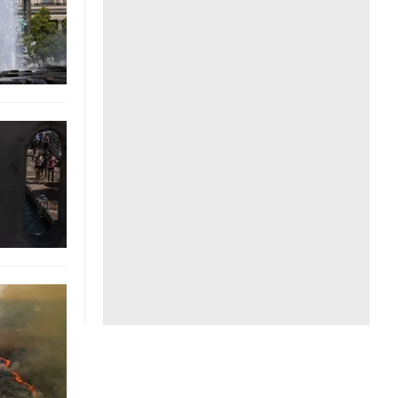
Liên hệ toà soạn
hệ tương lai