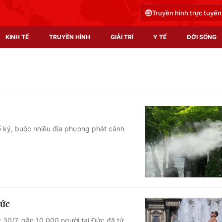
Truyền hình trực tuyến
KINH TẾ
TRUYỀN HÌNH
GIẢI TRÍ
Y TẾ
ĐỜI SỐNG
Pháp luật
Y tế
Truyền hình
Multimedia
Phim VTV
Video
ế kỷ, buộc nhiều địa phương phát cảnh
Hậu trường
Shorts video
Nhân vật
Podcast
Khán giả
EMagazine
Giải sao mai
Photo
Đức
Infographic
 30/7, gần 10.000 người tại Đức đã tử