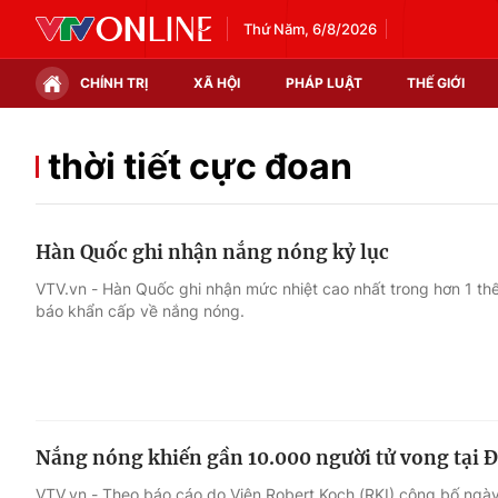
Thứ Năm, 6/8/2026
CHÍNH TRỊ
XÃ HỘI
PHÁP LUẬT
THẾ GIỚI
Chính trị
Xã hội
thời tiết cực đoan
Thế giới
Kinh tế
Hàn Quốc ghi nhận nắng nóng kỷ lục
Tin tức
Tài chính
VTV.vn - Hàn Quốc ghi nhận mức nhiệt cao nhất trong hơn 1 th
báo khẩn cấp về nắng nóng.
Thế giới đó đây
Thị trường
Câu chuyện quốc tế
Góc doanh nghiệp
Dữ liệu và đời sống
Nắng nóng khiến gần 10.000 người tử vong tại 
VTV.vn - Theo báo cáo do Viện Robert Koch (RKI) công bố ngày