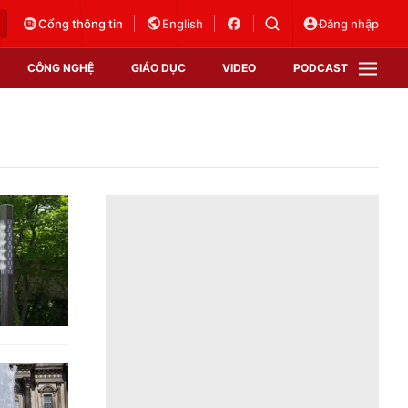
Cổng thông tin
English
Đăng nhập
CÔNG NGHỆ
GIÁO DỤC
VIDEO
PODCAST
VTV Money
VTV Thể thao
VTV Sức khoẻ
Bất động sản
Thị trường 24h
Tấm lòng Việt
Vươn mình bằng AI
VTV4
VTV8
VTV9
Lịch phát sóng
Giao lưu trực tuyến
Sự kiện