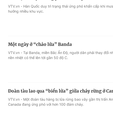
VTV.vn - Hàn Quốc duy trì trạng thái ứng phó khẩn cấp khi mưa
hưởng nhiều khu vực.
Một ngày ở “chảo lửa” Banda
VTV.vn - Tại Banda, miền Bắc Ấn Độ, người dân phải thay đổi n
nền nhiệt có thể lên tới gần 50 độ C.
Đoàn tàu lao qua “biển lửa” giữa cháy rừng ở C
VTV.vn - Một đoàn tàu hàng bị lửa rừng bao vây gần thị trấn Ar
Canada đang ứng phó với hơn 100 đám cháy.