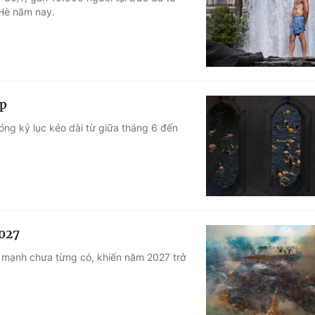
Hè năm nay.
Góc ảnh
Giáo dục
Công nghệ
Tuyển sinh
Hitech Công ng
áp
Học trực tuyến
Sản phẩm
óng kỷ lục kéo dài từ giữa tháng 6 đến
g
Thị trường
Tư vấn
2027
ộ mạnh chưa từng có, khiến năm 2027 trở