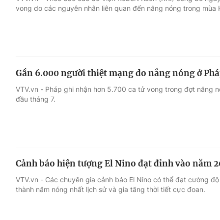
vong do các nguyên nhân liên quan đến nắng nóng trong mùa 
Giải trí
Đời sống
Điện ảnh
Du lịch
Gần 6.000 người thiệt mạng do nắng nóng ở Ph
Âm nhạc
Làm đẹp
VTV.vn - Pháp ghi nhận hơn 5.700 ca tử vong trong đợt nắng n
đầu tháng 7.
Sao
Chất lượng cuộc sốn
Cảnh báo hiện tượng El Nino đạt đỉnh vào năm 
VTV.vn - Các chuyên gia cảnh báo El Nino có thể đạt cường đ
thành năm nóng nhất lịch sử và gia tăng thời tiết cực đoan.