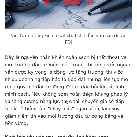
Phim VTV
Giải trí
Hậu trường
Điện ảnh
Đời sống
Nhân vật
Âm nhạc
Việt Nam đang kiểm soát chặt chẽ đầu vào các dự án
Du lịch
Khán giả
Giáo dục
FDI
Sao
Làm đẹp
Giải sao mai
Tuyển sinh
Đây là nguyên nhân khiến ngân sách bị thất thoát và
Công nghệ
Chất lượng cuộc sống
môi trường đầu tư méo mó. Trong khi dòng vốn ngoại
Học trực tuyến
vẫn được kỳ vọng là động lực tăng trưởng, thì việc
Hitech Công nghệ tương lai
Giao lưu trực tuyến
nhiều doanh nghiệp báo lỗ kéo dài nhưng liên tục mở
Sản phẩm
rộng quy mô đầu tư đang đặt ra dấu hỏi lớn về tính
minh bạch. Nếu không sớm hoàn thiện khung pháp lý
Lịch phát sóng
Thị trường
và tăng cường năng lực thực thi, chuyển giá sẽ tiếp
tục là lỗ hổng làm “chảy máu” ngân sách, làm suy
Tư vấn
giảm niềm tin vào môi trường đầu tư công bằng và
Chuyên mục khác
bền vững.
Emagazine
Podcast
Kịch bản chuyển giá - mối đe dọa tiềm tàng