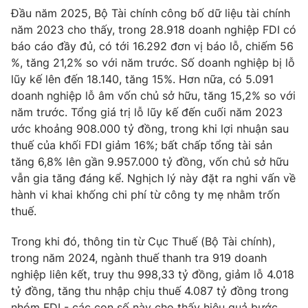
Đầu năm 2025, Bộ Tài chính công bố dữ liệu tài chính
năm 2023 cho thấy, trong 28.918 doanh nghiệp FDI có
báo cáo đầy đủ, có tới 16.292 đơn vị báo lỗ, chiếm 56
%, tăng 21,2% so với năm trước. Số doanh nghiệp bị lỗ
THỜI BÁO VTV
lũy kế lên đến 18.140, tăng 15%. Hơn nữa, có 5.091
doanh nghiệp lỗ âm vốn chủ sở hữu, tăng 15,2% so với
Theo dõi báo trên
năm trước. Tổng giá trị lỗ lũy kế đến cuối năm 2023
ước khoảng 908.000 tỷ đồng, trong khi lợi nhuận sau
thuế của khối FDI giảm 16%; bất chấp tổng tài sản
Cơ quan chủ quản:
Đài Truyền hình Việt Nam
tăng 6,8% lên gần 9.957.000 tỷ đồng, vốn chủ sở hữu
Cơ quan báo chí:
Thời báo VTV
vẫn gia tăng đáng kể. Nghịch lý này đặt ra nghi vấn về
Giấy phép hoạt động báo in và báo điện tử số 483/GP-BTTTT
hành vi khai khống chi phí từ công ty mẹ nhằm trốn
cấp ngày 29/12/2023
thuế.
Tổng Biên tập:
Vũ Thanh Thủy
Phó Tổng Biên tập:
Nguyễn Thị Mỹ Hạnh, Phạm Quốc Thắng,
Trong khi đó, thông tin từ Cục Thuế (Bộ Tài chính),
Nguyễn Trọng Ninh
trong năm 2024, ngành thuế thanh tra 919 doanh
Tổng đài VTV:
024.38 355 931 - 024.38 355 932
nghiệp liên kết, truy thu 998,33 tỷ đồng, giảm lỗ 4.018
tỷ đồng, tăng thu nhập chịu thuế 4.087 tỷ đồng trong
Ðiện thoại Thời báo VTV:
024.66 897 897
nhóm FDI - các con số này cho thấy hiệu quả bước