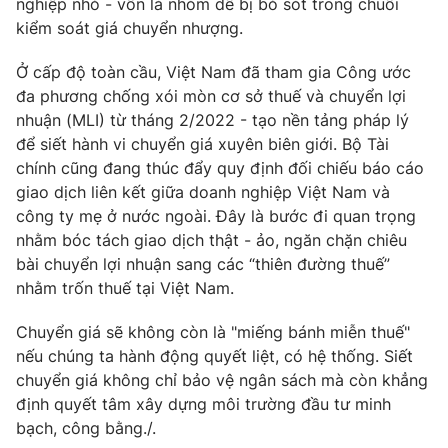
nghiệp nhỏ - vốn là nhóm dễ bị bỏ sót trong chuỗi
kiểm soát giá chuyển nhượng.
Ở cấp độ toàn cầu, Việt Nam đã tham gia Công ước
đa phương chống xói mòn cơ sở thuế và chuyển lợi
nhuận (MLI) từ tháng 2/2022 - tạo nền tảng pháp lý
để siết hành vi chuyển giá xuyên biên giới. Bộ Tài
chính cũng đang thúc đẩy quy định đối chiếu báo cáo
giao dịch liên kết giữa doanh nghiệp Việt Nam và
công ty mẹ ở nước ngoài. Đây là bước đi quan trọng
nhằm bóc tách giao dịch thật - ảo, ngăn chặn chiêu
bài chuyển lợi nhuận sang các “thiên đường thuế”
nhằm trốn thuế tại Việt Nam.
Chuyển giá sẽ không còn là "miếng bánh miễn thuế"
nếu chúng ta hành động quyết liệt, có hệ thống. Siết
chuyển giá không chỉ bảo vệ ngân sách mà còn khẳng
định quyết tâm xây dựng môi trường đầu tư minh
bạch, công bằng./.