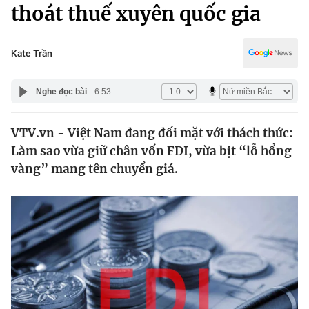
Chính trị
thoát thuế xuyên quốc gia
Truyền hình
Văn hóa - Giải trí
Xã hội
Y tế
Kate Trần
Đời sống
Pháp luật
Công nghệ
Nghe đọc bài
6:53
Giáo dục
Y tế
VTV.vn - Việt Nam đang đối mặt với thách thức:
Làm sao vừa giữ chân vốn FDI, vừa bịt “lỗ hổng
Thế giới
vàng” mang tên chuyển giá.
Tin tức
Kinh tế
Thế giới đó đây
Tài chính
Dữ liệu và đời sống
Câu chuyện quốc tế
Thị trường
Truyền hình
Góc doanh nghiệp