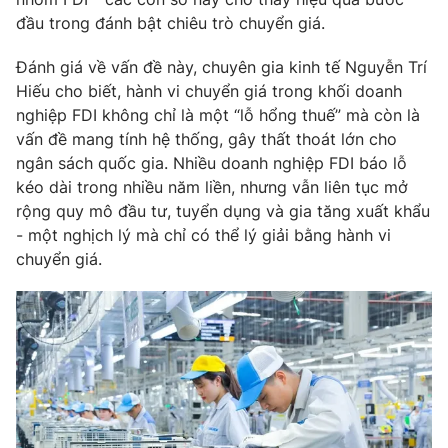
Email:
toasoan@vtv.vn
đầu trong đánh bật chiêu trò chuyển giá.
Liên hệ quảng cáo:
024-7300.7108
Đánh giá về vấn đề này, chuyên gia kinh tế Nguyễn Trí
Hiếu cho biết, hành vi chuyển giá trong khối doanh
nghiệp FDI không chỉ là một “lỗ hổng thuế” mà còn là
vấn đề mang tính hệ thống, gây thất thoát lớn cho
ngân sách quốc gia. Nhiều doanh nghiệp FDI báo lỗ
kéo dài trong nhiều năm liền, nhưng vẫn liên tục mở
rộng quy mô đầu tư, tuyển dụng và gia tăng xuất khẩu
- một nghịch lý mà chỉ có thể lý giải bằng hành vi
chuyển giá.
® Cấm sao chép dưới mọi hình thức nếu không có sự chấp
thuận bằng văn bản. Ghi rõ nguồn VTV.vn khi phát hành lại
thông tin từ website này.