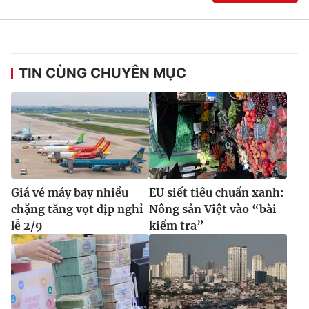
TIN CÙNG CHUYÊN MỤC
Giá vé máy bay nhiều
EU siết tiêu chuẩn xanh:
chặng tăng vọt dịp nghỉ
Nông sản Việt vào “bài
lễ 2/9
kiểm tra”