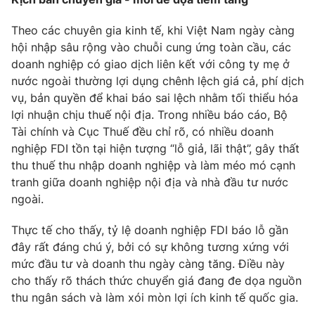
Photo
Infographic
Theo các chuyên gia kinh tế, khi Việt Nam ngày càng
hội nhập sâu rộng vào chuỗi cung ứng toàn cầu, các
Video
Shorts video
doanh nghiệp có giao dịch liên kết với công ty mẹ ở
nước ngoài thường lợi dụng chênh lệch giá cả, phí dịch
vụ, bản quyền để khai báo sai lệch nhằm tối thiểu hóa
VTV Money
VTV Thể thao
lợi nhuận chịu thuế nội địa. Trong nhiều báo cáo, Bộ
Tài chính và Cục Thuế đều chỉ rõ, có nhiều doanh
VTV Sức khoẻ
Bất động sản
nghiệp FDI tồn tại hiện tượng “lỗ giả, lãi thật”, gây thất
thu thuế thu nhập doanh nghiệp và làm méo mó cạnh
tranh giữa doanh nghiệp nội địa và nhà đầu tư nước
Thị trường 24h
Tấm lòng Việt
ngoài.
VTV4
Vươn mình bằng AI
Thực tế cho thấy, tỷ lệ doanh nghiệp FDI báo lỗ gần
đây rất đáng chú ý, bởi có sự không tương xứng với
mức đầu tư và doanh thu ngày càng tăng. Điều này
VTV9
VTV8
cho thấy rõ thách thức chuyển giá đang đe dọa nguồn
thu ngân sách và làm xói mòn lợi ích kinh tế quốc gia.
Liên hệ tòa soạn
English