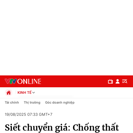
KINH TẾ
Chính trị
Tài chính
Thị trường
Góc doanh nghiệp
Xã hội
19/08/2025 07:33 GMT+7
Pháp luật
Chuyên mục
Kinh tế
Siết chuyển giá: Chống thất
Thể thao