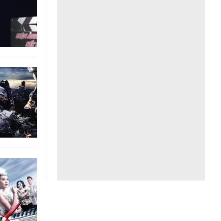
Liên hệ toà soạn
hệ tương lai