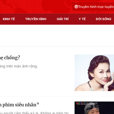
Truyền hình trực tuyến
KINH TẾ
TRUYỀN HÌNH
GIẢI TRÍ
Y TẾ
ĐỜI SỐNG
Pháp luật
Y tế
Truyền hình
Multimedia
mẹ chồng?
Phim VTV
Video
ằng trên màn ảnh rộng.
Hậu trường
Shorts video
Nhân vật
Podcast
Khán giả
EMagazine
Giải sao mai
Photo
m phim siêu nhân”
Infographic
iều người cảm thấy kỳ lạ. Không ai dám tin