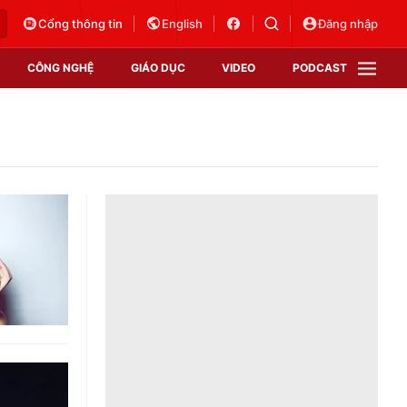
Cổng thông tin
English
Đăng nhập
CÔNG NGHỆ
GIÁO DỤC
VIDEO
PODCAST
VTV Money
VTV Thể thao
VTV Sức khoẻ
Bất động sản
Thị trường 24h
Tấm lòng Việt
Vươn mình bằng AI
VTV4
VTV8
VTV9
Lịch phát sóng
Giao lưu trực tuyến
Sự kiện