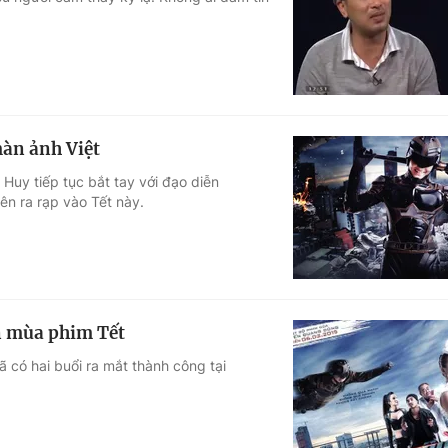
Góc ảnh
Giáo dục
Công nghệ
Tuyển sinh
Hitech Công ng
màn ảnh Việt
Học trực tuyến
Sản phẩm
 Huy tiếp tục bắt tay với đạo diễn
n ra rạp vào Tết này.
g
Thị trường
Tư vấn
 mùa phim Tết
 có hai buổi ra mắt thành công tại