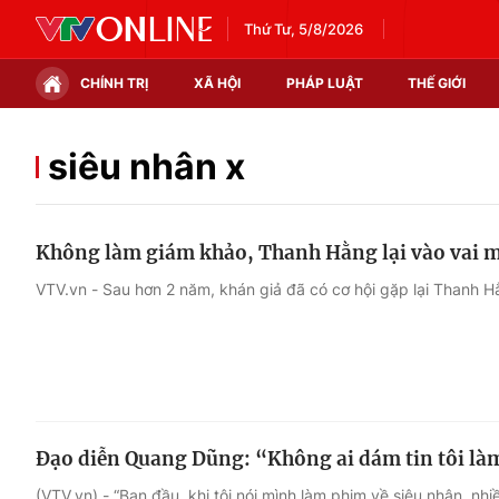
Thứ Tư, 5/8/2026
CHÍNH TRỊ
XÃ HỘI
PHÁP LUẬT
THẾ GIỚI
Chính trị
Xã hội
siêu nhân x
Thế giới
Kinh tế
Không làm giám khảo, Thanh Hằng lại vào vai 
Tin tức
Tài chính
VTV.vn - Sau hơn 2 năm, khán giả đã có cơ hội gặp lại Thanh H
Thế giới đó đây
Thị trường
Câu chuyện quốc tế
Góc doanh nghiệp
Dữ liệu và đời sống
Đạo diễn Quang Dũng: “Không ai dám tin tôi là
(VTV.vn) - “Ban đầu, khi tôi nói mình làm phim về siêu nhân, nh