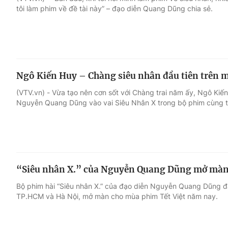
tôi làm phim về đề tài này” – đạo diễn Quang Dũng chia sẻ.
Giải trí
Đời sống
Điện ảnh
Du lịch
Ngô Kiến Huy – Chàng siêu nhân đầu tiên trên 
Âm nhạc
Làm đẹp
(VTV.vn) - Vừa tạo nên cơn sốt với Chàng trai năm ấy, Ngô Kiến
Nguyễn Quang Dũng vào vai Siêu Nhân X trong bộ phim cùng tê
Sao
Chất lượng cuộc sốn
“Siêu nhân X.” của Nguyễn Quang Dũng mở màn
Bộ phim hài “Siêu nhân X.” của đạo diễn Nguyễn Quang Dũng đã
TP.HCM và Hà Nội, mở màn cho mùa phim Tết Việt năm nay.