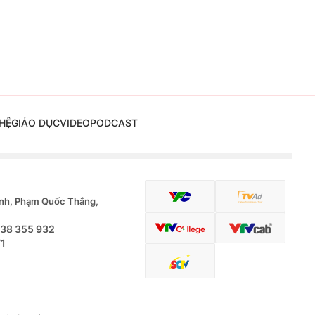
HỆ
GIÁO DỤC
VIDEO
PODCAST
nh, Phạm Quốc Thắng,
.38 355 932
71