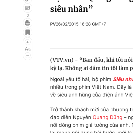
siêu nhân”
0
PV
26/02/2015 16:28 GMT+7
Giải trí
Đời sống
Điện ảnh
Du lịch
Âm nhạc
Làm đẹp
(VTV.vn) - “Ban đầu, khi tôi nó
Sao
Chất lượng cuộc sốn
kỳ lạ. Không ai dám tin tôi làm 
Ngoài yếu tố hài, bộ phim
Siêu nh
nhiều trong phim Việt Nam. Đây là
về siêu anh hùng của điện ảnh Việ
Trở thành khách mời của chương t
đạo diễn Nguyễn
Quang Dũng
– ng
nối dòng phim giả tưởng của anh.
lại mang nội dung hài hước, mới lạ