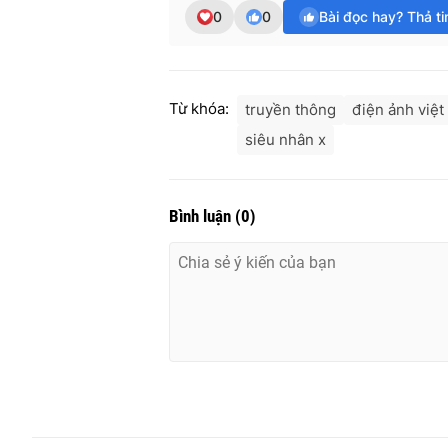
0
0
Bài đọc hay? Thả t
Từ khóa:
truyền thông
điện ảnh việt
siêu nhân x
Bình luận
(
0
)