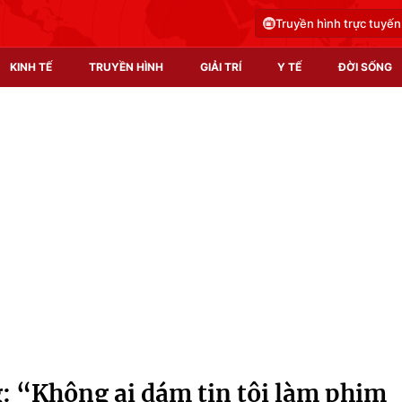
Truyền hình trực tuyến
KINH TẾ
TRUYỀN HÌNH
GIẢI TRÍ
Y TẾ
ĐỜI SỐNG
Pháp luật
Y tế
Truyền hình
Multimedia
Phim VTV
Video
Hậu trường
Shorts video
Nhân vật
Podcast
Khán giả
EMagazine
Giải sao mai
Photo
 “Không ai dám tin tôi làm phim
Infographic