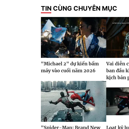
TIN CÙNG CHUYÊN MỤC
"Michael 2" dự kiến bấm
Vai diễn 
máy vào cuối năm 2026
ban đầu k
kịch bản 
"Spider-Man: Brand New
Loạt kỷ l