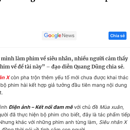
Góc ảnh
Giáo dục
Công nghệ
Chia sẻ
Tuyển sinh
Hitech Công ng
Học trực tuyến
Sản phẩm
i mình làm phim về siêu nhân, nhiều người cảm thấy
g
Thị trường
phim về đề tài này” – đạo diễn Quang Dũng chia sẻ.
Tư vấn
ân X
còn pha trộn thêm yếu tố mới chưa được khai thác
 bộ phim hài kết hợp giả tưởng đầu tiên mang nội dung
t.
rình
Điện ảnh – Kết nối đam mê
với chủ đề
Mùa xuân
,
ười đã thực hiện bộ phim cho biết, đây là tác phẩm tiếp
 Nhưng khác với những phim anh từng làm,
Siêu nhân X
, đồng thời nói về tình cảm con người.