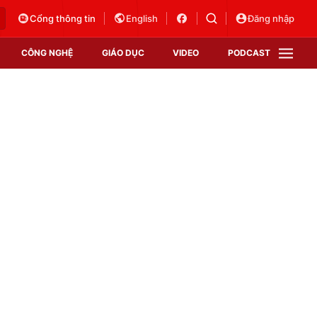
Cổng thông tin
English
Đăng nhập
CÔNG NGHỆ
GIÁO DỤC
VIDEO
PODCAST
VTV Money
VTV Thể thao
VTV Sức khoẻ
Bất động sản
Thị trường 24h
Tấm lòng Việt
Vươn mình bằng AI
VTV4
VTV8
VTV9
Lịch phát sóng
Giao lưu trực tuyến
Sự kiện