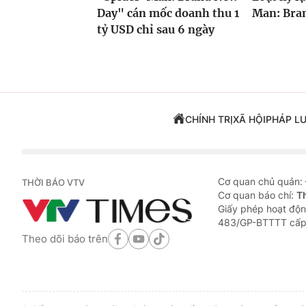
Day" cán mốc doanh thu 1
Man: Bran
tỷ USD chỉ sau 6 ngày
CHÍNH TRỊ
XÃ HỘI
PHÁP L
Cơ quan chủ quản:
THỜI BÁO VTV
Cơ quan báo chí:
T
Giấy phép hoạt độn
483/GP-BTTTT cấp
Theo dõi báo trên