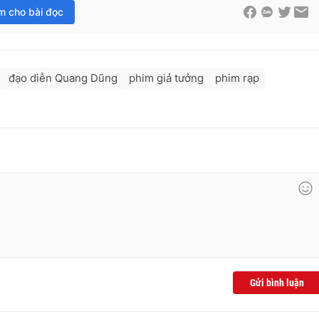
im cho bài đọc
đạo diễn Quang Dũng
phim giả tưởng
phim rạp
Gửi bình luận