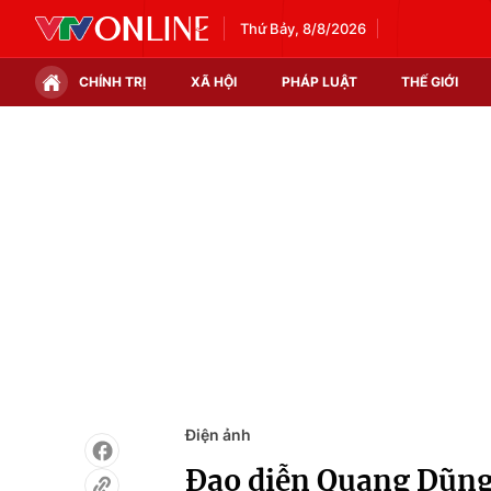
Thứ Bảy, 8/8/2026
CHÍNH TRỊ
XÃ HỘI
PHÁP LUẬT
THẾ GIỚI
Chính trị
Xã hội
Thế giới
Kinh tế
Tin tức
Tài chính
Thế giới đó đây
Thị trường
Câu chuyện quốc tế
Góc doanh nghiệp
Dữ liệu và đời sống
Điện ảnh
Đạo diễn Quang Dũng: