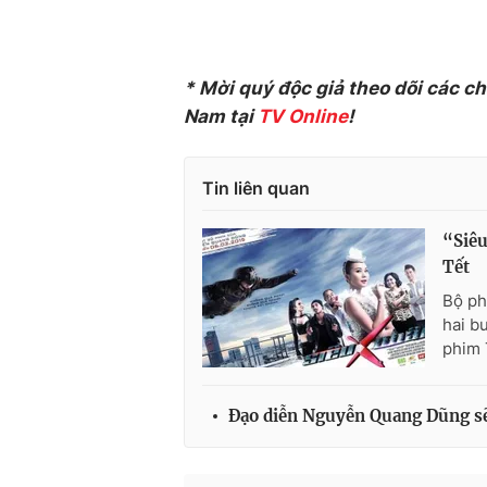
* Mời quý độc giả theo dõi các c
Nam tại
TV Online
!
Tin liên quan
“Siê
Tết
Bộ ph
hai b
phim 
Đạo diễn Nguyễn Quang Dũng sẽ