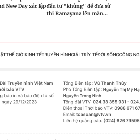
d New Day xác lập
đầu tư "khủng" để đưa sử
thi Ramayana lên màn...
UẬT
THẾ GIỚI
KINH TẾ
TRUYỀN HÌNH
GIẢI TRÍ
Y TẾ
ĐỜI SỐNG
CÔNG NG
Đài Truyền hình Việt Nam
Tổng Biên tập:
Vũ Thanh Thủy
hời báo VTV
Phó Tổng Biên tập:
Nguyễn Thị Mỹ Hạ
g báo in và báo điện tử số
Nguyễn Trọng Ninh
 ngày 29/12/2023
Tổng đài VTV:
024.38 355 931 - 024
Ðiện thoại Thời báo VTV:
0988 671 6
Email:
toasoan@vtv.vn
Liên hệ quảng cáo:
(024) 626 79595