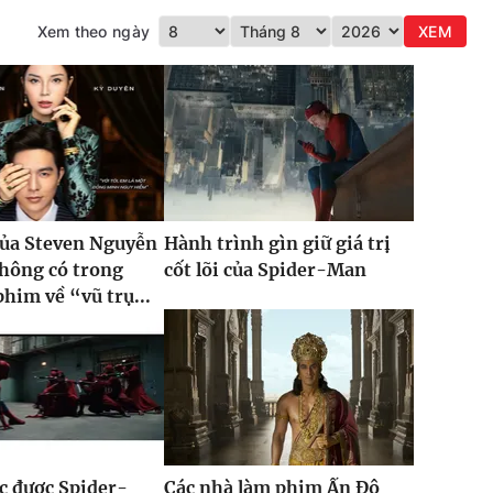
Xem theo ngày
XEM
của Steven Nguyễn
Hành trình gìn giữ giá trị
hông có trong
cốt lõi của Spider-Man
phim về “vũ trụ...
ục được Spider-
Các nhà làm phim Ấn Độ