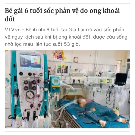
Giấy phép hoạt động báo in và báo điện tử số 483/GP-BTTTT
Bé gái 6 tuổi sốc phản vệ do ong khoái
cấp ngày 29/12/2023
đốt
Tổng Biên tập:
Vũ Thanh Thủy
Phó Tổng Biên tập:
Nguyễn Thị Mỹ Hạnh, Phạm Quốc Thắng,
VTV.vn - Bệnh nhi 6 tuổi tại Gia Lai rơi vào sốc phản
Nguyễn Trọng Ninh
vệ nguy kịch sau khi bị ong khoái đốt, được cứu sống
Tổng đài VTV:
024.38 355 931 - 024.38 355 932
nhờ lọc máu liên tục suốt 53 giờ.
Ðiện thoại Thời báo VTV:
024.66 897 897
Email:
toasoan@vtv.vn
Liên hệ quảng cáo:
024-7300.7108