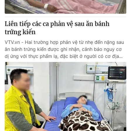
Giao lưu trực tuyến
Sản phẩm
Lịch phát sóng
Thị trường
Liên tiếp các ca phản vệ sau ăn bánh
Tư vấn
trứng kiến
Chuyên mục khác
VTV.vn - Hai trường hợp phản vệ từ nhẹ đến nặng sau
Emagazine
ăn bánh trứng kiến được ghi nhận, cảnh báo nguy cơ
Podcast
dị ứng với thực phẩm lạ, đặc biệt ở người có cơ địa...
Photo
Infographic
Video
Shorts video
VTV Money
VTV Thể thao
VTV Sức khoẻ
Bất động sản