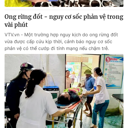
Thị trường 24h
Tấm lòng Việt
Ong rừng đốt - nguy cơ sốc phản vệ trong
VTV4
Vươn mình bằng AI
vài phút
VTV.vn - Một trường hợp nguy kịch do ong rừng đốt
VTV9
VTV8
vừa được cấp cứu kịp thời, cảnh báo nguy cơ sốc
phản vệ có thể cướp đi tính mạng nếu chậm trễ.
Liên hệ tòa soạn
English
THỜI BÁO VTV
Theo dõi báo trên
Cơ quan chủ quản:
Đài Truyền hình Việt Nam
Cơ quan báo chí:
Thời báo VTV