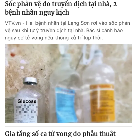
Sốc phản vệ do truyền dịch tại nhà, 2
bệnh nhân nguy kịch
® Cấm sao chép dưới mọi hình thức nếu không có sự chấp
VTV.vn - Hai bệnh nhân tại Lạng Sơn rơi vào sốc phản
thuận bằng văn bản. Ghi rõ nguồn VTV.vn khi phát hành lại
thông tin từ website này.
vệ sau khi tự ý truyền dịch tại nhà. Bác sĩ cảnh báo
nguy cơ tử vong nếu không xử trí kịp thời.
Gia tăng số ca tử vong do phẫu thuật