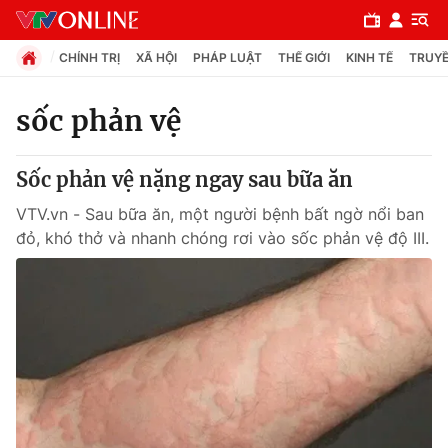
CHÍNH TRỊ
XÃ HỘI
PHÁP LUẬT
THẾ GIỚI
KINH TẾ
TRUYỀ
sốc phản vệ
Chuyên mục
Sốc phản vệ nặng ngay sau bữa ăn
Chính trị
VTV.vn - Sau bữa ăn, một người bệnh bất ngờ nổi ban
đỏ, khó thở và nhanh chóng rơi vào sốc phản vệ độ III.
Xã hội
Pháp luật
Y tế
Thế giới