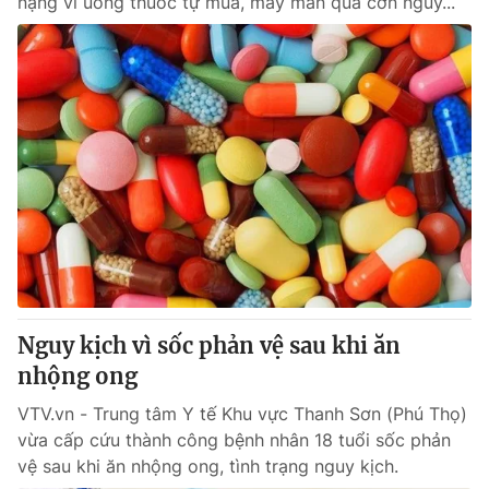
nặng vì uống thuốc tự mua, may mắn qua cơn nguy...
Nguy kịch vì sốc phản vệ sau khi ăn
nhộng ong
VTV.vn - Trung tâm Y tế Khu vực Thanh Sơn (Phú Thọ)
vừa cấp cứu thành công bệnh nhân 18 tuổi sốc phản
vệ sau khi ăn nhộng ong, tình trạng nguy kịch.