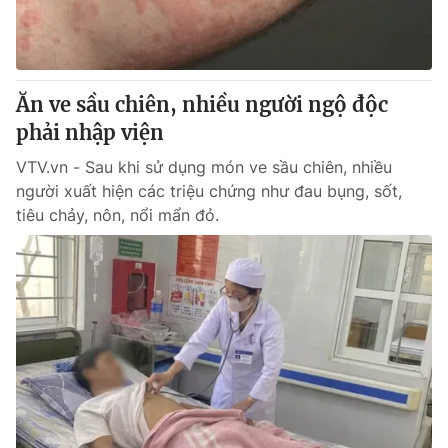
Tin tức
Kinh tế
Thế giới đó đây
Tài chính
Dữ liệu và đời sống
Ăn ve sầu chiên, nhiều người ngộ độc
Câu chuyện quốc tế
Thị trường
phải nhập viện
Truyền hình
Góc doanh nghiệp
VTV.vn - Sau khi sử dụng món ve sầu chiên, nhiều
người xuất hiện các triệu chứng như đau bụng, sốt,
Phim VTV
Giải trí
tiêu chảy, nôn, nổi mẩn đỏ.
Hậu trường
Điện ảnh
Đời sống
Nhân vật
Âm nhạc
Du lịch
Khán giả
Giáo dục
Sao
Làm đẹp
Giải sao mai
Tuyển sinh
Công nghệ
Chất lượng cuộc sống
Học trực tuyến
Hitech Công nghệ tương lai