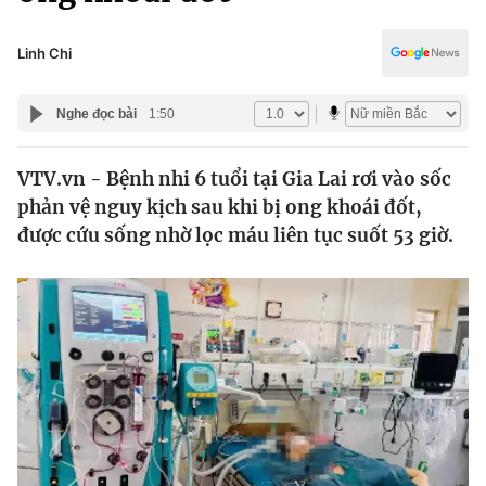
Chính trị
Truyền hình
Văn hóa - Giải trí
Linh Chi
Xã hội
Y tế
Đời sống
Nghe đọc bài
1:50
Pháp luật
Công nghệ
Giáo dục
VTV.vn - Bệnh nhi 6 tuổi tại Gia Lai rơi vào sốc
Y tế
phản vệ nguy kịch sau khi bị ong khoái đốt,
được cứu sống nhờ lọc máu liên tục suốt 53 giờ.
Thế giới
Tin tức
Kinh tế
Thế giới đó đây
Tài chính
Dữ liệu và đời sống
Câu chuyện quốc tế
Thị trường
Truyền hình
Góc doanh nghiệp