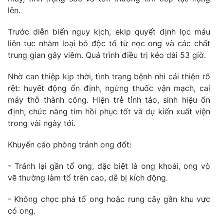
lên.
Photo
Infographic
Trước diễn biến nguy kịch, ekip quyết định lọc máu
liên tục nhằm loại bỏ độc tố từ nọc ong và các chất
Video
Shorts video
trung gian gây viêm. Quá trình điều trị kéo dài 53 giờ.
VTV Money
VTV Thể thao
Nhờ can thiệp kịp thời, tình trạng bệnh nhi cải thiện rõ
rệt: huyết động ổn định, ngừng thuốc vận mạch, cai
máy thở thành công. Hiện trẻ tỉnh táo, sinh hiệu ổn
VTV Sức khoẻ
Bất động sản
định, chức năng tim hồi phục tốt và dự kiến xuất viện
trong vài ngày tới.
Thị trường 24h
Tấm lòng Việt
Khuyến cáo phòng tránh ong đốt:
VTV4
Vươn mình bằng AI
- Tránh lại gần tổ ong, đặc biệt là ong khoái, ong vò
vẽ thường làm tổ trên cao, dễ bị kích động.
VTV9
VTV8
- Không chọc phá tổ ong hoặc rung cây gần khu vực
có ong.
Liên hệ tòa soạn
English