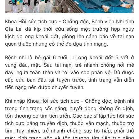
Phim VTV
Giải trí
Hậu trường
Điện ảnh
Khoa Hồi sức tích cực - Chống độc, Bệnh viện Nhi tỉnh
Đời sống
Nhân vật
Gia Lai đã kịp thời cứu sống một trường hợp nguy
Âm nhạc
kịch do ong khoái đốt, gióng lên cảnh báo về tai nạn
Du lịch
Khán giả
Giáo dục
quen thuộc nhưng có thể đe dọa tính mạng.
Sao
Làm đẹp
Giải sao mai
Tuyển sinh
Bệnh nhi là bé gái 6 tuổi, bị ong khoái đốt 5 vết ở
Công nghệ
Chất lượng cuộc sống
vùng đầu, mặt. Sau tai nạn, trẻ nhanh chóng nổi mề
Học trực tuyến
đay, ngứa toàn thân và rơi vào sốc phản vệ. Dù được
Hitech Công nghệ tương lai
Giao lưu trực tuyến
cấp cứu ban đầu tại tuyến trước, tình trạng vẫn diễn
Sản phẩm
tiến nặng nên được chuyển tuyến.
Lịch phát sóng
Thị trường
Khi nhập Khoa Hồi sức tích cực - Chống độc, bệnh nhi
trong tình trạng sốc nặng, huyết động không ổn định,
Tư vấn
tổn thương cơ tim tiến triển. Các bác sĩ lập tức hồi sức
Chuyên mục khác
tích cực bằng truyền dịch, thuốc vận mạch, thuốc trợ
tim. Tuy nhiên, trẻ nhanh chóng suy hô hấp, phải thở
Emagazine
Podcast
máy, tình trạng sốc và tổn thương tim tiếp tục nặng