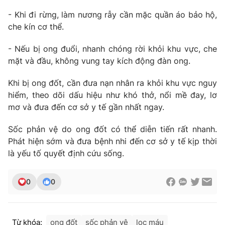
- Khi đi rừng, làm nương rẫy cần mặc quần áo bảo hộ,
che kín cơ thể.
THỜI BÁO VTV
- Nếu bị ong đuổi, nhanh chóng rời khỏi khu vực, che
mặt và đầu, không vung tay kích động đàn ong.
Khi bị ong đốt, cần đưa nạn nhân ra khỏi khu vực nguy
hiểm, theo dõi dấu hiệu như khó thở, nổi mề đay, lơ
Theo dõi báo trên
mơ và đưa đến cơ sở y tế gần nhất ngay.
Cơ quan chủ quản:
Đài Truyền hình Việt Nam
Sốc phản vệ do ong đốt có thể diễn tiến rất nhanh.
Cơ quan báo chí:
Thời báo VTV
Phát hiện sớm và đưa bệnh nhi đến cơ sở y tế kịp thời
là yếu tố quyết định cứu sống.
Giấy phép hoạt động báo in và báo điện tử số 483/GP-BTTTT
cấp ngày 29/12/2023
Tổng Biên tập:
Vũ Thanh Thủy
0
0
Phó Tổng Biên tập:
Nguyễn Thị Mỹ Hạnh, Phạm Quốc Thắng,
Nguyễn Trọng Ninh
Tổng đài VTV:
024.38 355 931 - 024.38 355 932
Từ khóa:
ong đốt
sốc phản vệ
lọc máu