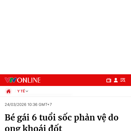
Y TẾ
Chính trị
24/03/2026 10:36 GMT+7
Xã hội
Bé gái 6 tuổi sốc phản vệ do
Pháp luật
Chuyên mục
Kinh tế
ong khoái đốt
Thể thao