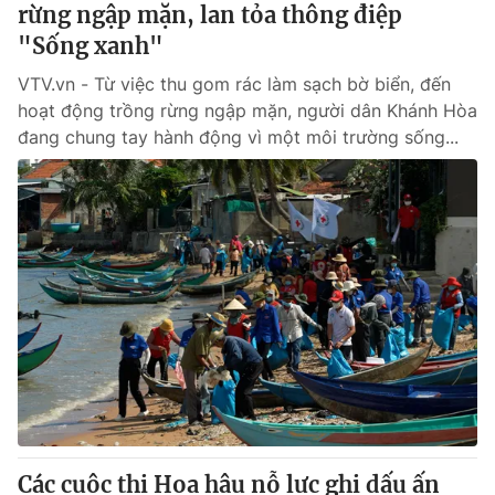
rừng ngập mặn, lan tỏa thông điệp
"Sống xanh"
VTV.vn - Từ việc thu gom rác làm sạch bờ biển, đến
hoạt động trồng rừng ngập mặn, người dân Khánh Hòa
đang chung tay hành động vì một môi trường sống...
Các cuộc thi Hoa hậu nỗ lực ghi dấu ấn