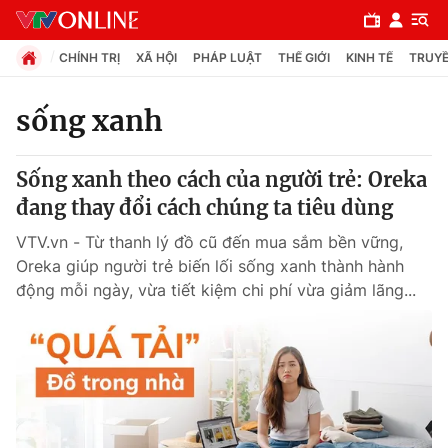
CHÍNH TRỊ
XÃ HỘI
PHÁP LUẬT
THẾ GIỚI
KINH TẾ
TRUYỀ
sống xanh
Chuyên mục
Sống xanh theo cách của người trẻ: Oreka
Chính trị
đang thay đổi cách chúng ta tiêu dùng
VTV.vn - Từ thanh lý đồ cũ đến mua sắm bền vững,
Xã hội
Oreka giúp người trẻ biến lối sống xanh thành hành
động mỗi ngày, vừa tiết kiệm chi phí vừa giảm lãng...
Pháp luật
Y tế
Thế giới