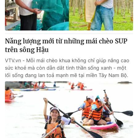
Giao lưu trực tuyến
Sản phẩm
Lịch phát sóng
Thị trường
Tư vấn
Năng lượng mới từ những mái chèo SUP
Chuyên mục khác
trên sông Hậu
Emagazine
Podcast
VTV.vn - Mỗi mái chèo khua không chỉ giúp nâng cao
sức khoẻ mà còn dẫn dắt tinh thần sống xanh - một
Photo
Infographic
lối sống đang lan toả mạnh mẽ tại miền Tây Nam Bộ.
Video
Shorts video
VTV Money
VTV Thể thao
VTV Sức khoẻ
Bất động sản