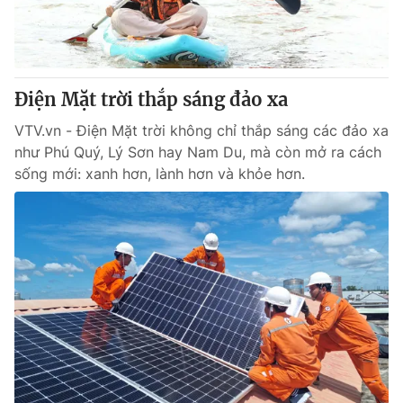
Thị trường 24h
Tấm lòng Việt
VTV4
Vươn mình bằng AI
Điện Mặt trời thắp sáng đảo xa
VTV9
VTV8
VTV.vn - Điện Mặt trời không chỉ thắp sáng các đảo xa
như Phú Quý, Lý Sơn hay Nam Du, mà còn mở ra cách
Liên hệ tòa soạn
English
sống mới: xanh hơn, lành hơn và khỏe hơn.
THỜI BÁO VTV
Theo dõi báo trên
Cơ quan chủ quản:
Đài Truyền hình Việt Nam
Cơ quan báo chí:
Thời báo VTV