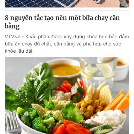
Giấy phép hoạt động báo in và báo điện tử số 483/GP-BTTTT
cấp ngày 29/12/2023
8 nguyên tắc tạo nên một bữa chay cân
Tổng Biên tập:
Vũ Thanh Thủy
bằng
Phó Tổng Biên tập:
Nguyễn Thị Mỹ Hạnh, Phạm Quốc Thắng,
Nguyễn Trọng Ninh
VTV.vn - Khẩu phần được xây dựng khoa học bảo đảm
Tổng đài VTV:
024.38 355 931 - 024.38 355 932
bữa ăn chay đủ chất, cân bằng và phù hợp cho sức
Ðiện thoại Thời báo VTV:
024.66 897 897
khỏe lâu dài.
Email:
toasoan@vtv.vn
Liên hệ quảng cáo:
024-7300.7108