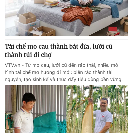
Tin tức
Kinh tế
Thế giới đó đây
Tài chính
Dữ liệu và đời sống
Câu chuyện quốc tế
Thị trường
Tái chế mo cau thành bát đĩa, lưới cũ
Truyền hình
Góc doanh nghiệp
thành túi đi chợ
Phim VTV
Giải trí
VTV.vn - Từ mo cau, lưới cũ đến rác thải, nhiều mô
Hậu trường
hình tái chế mở hướng đi mới: biến rác thành tài
Điện ảnh
nguyên, tạo sinh kế và thúc đẩy tiêu dùng bền vững.
Đời sống
Nhân vật
Âm nhạc
Du lịch
Khán giả
Giáo dục
Sao
Làm đẹp
Giải sao mai
Tuyển sinh
Công nghệ
Chất lượng cuộc sống
Học trực tuyến
Hitech Công nghệ tương lai