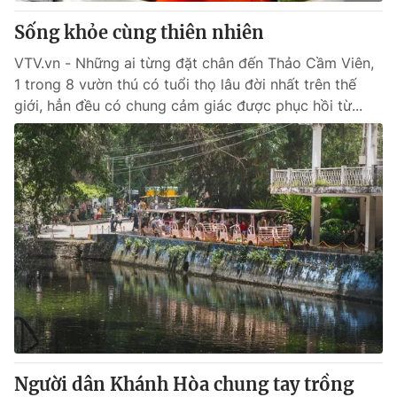
Sống khỏe cùng thiên nhiên
® Cấm sao chép dưới mọi hình thức nếu không có sự chấp
VTV.vn - Những ai từng đặt chân đến Thảo Cầm Viên,
thuận bằng văn bản. Ghi rõ nguồn VTV.vn khi phát hành lại
1 trong 8 vườn thú có tuổi thọ lâu đời nhất trên thế
thông tin từ website này.
giới, hẳn đều có chung cảm giác được phục hồi từ...
Người dân Khánh Hòa chung tay trồng