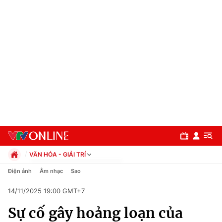
VĂN HÓA - GIẢI TRÍ
Chính trị
Điện ảnh
Âm nhạc
Sao
Xã hội
14/11/2025 19:00 GMT+7
Pháp luật
Chuyên mục
Kinh tế
Sự cố gây hoảng loạn của
Thể thao