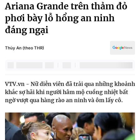
Chính trị
Ariana Grande trên thảm đỏ
Truyền hình
phơi bày lỗ hổng an ninh
Văn hóa - Giải trí
Xã hội
Y tế
đáng ngại
Đời sống
Pháp luật
Công nghệ
Giáo dục
Thùy An (theo THR)
Y tế
Thế giới
VTV.vn - Nữ diễn viên đã trải qua những khoảnh
Tin tức
khắc sợ hãi khi người hâm mộ cuồng nhiệt bất
Kinh tế
Thế giới đó đây
ngờ vượt qua hàng rào an ninh và ôm lấy cô.
Tài chính
Dữ liệu và đời sống
Câu chuyện quốc tế
Thị trường
Truyền hình
Góc doanh nghiệp