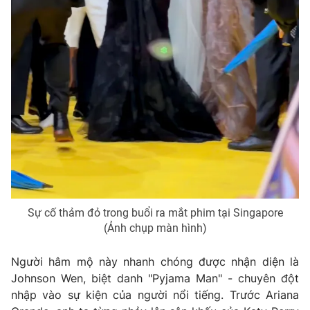
THỜI BÁO VTV
Theo dõi báo trên
Cơ quan chủ quản:
Đài Truyền hình Việt Nam
Cơ quan báo chí:
Thời báo VTV
Giấy phép hoạt động báo in và báo điện tử số 483/GP-BTTTT
Sự cố thảm đỏ trong buổi ra mắt phim tại Singapore
cấp ngày 29/12/2023
(Ảnh chụp màn hình)
Tổng Biên tập:
Vũ Thanh Thủy
Người hâm mộ này nhanh chóng được nhận diện là
Phó Tổng Biên tập:
Nguyễn Thị Mỹ Hạnh, Phạm Quốc Thắng,
Johnson Wen, biệt danh "Pyjama Man" - chuyên đột
Nguyễn Trọng Ninh
nhập vào sự kiện của người nổi tiếng. Trước Ariana
Tổng đài VTV:
024.38 355 931 - 024.38 355 932