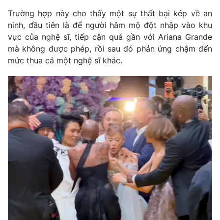
Trường hợp này cho thấy một sự thất bại kép về an
Photo
Infographic
ninh, đầu tiên là để người hâm mộ đột nhập vào khu
vực của nghệ sĩ, tiếp cận quá gần với Ariana Grande
Video
Shorts video
mà không được phép, rồi sau đó phản ứng chậm đến
mức thua cả một nghệ sĩ khác.
VTV Money
VTV Thể thao
VTV Sức khoẻ
Bất động sản
Thị trường 24h
Tấm lòng Việt
VTV4
Vươn mình bằng AI
VTV9
VTV8
Liên hệ tòa soạn
English