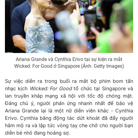
Phim VTV
Giải trí
Hậu trường
Điện ảnh
Đời sống
Nhân vật
Âm nhạc
Du lịch
Khán giả
Giáo dục
Sao
Làm đẹp
Giải sao mai
Tuyển sinh
Ariana Grande và Cynthia Erivo tại sự kiện ra mắt
Công nghệ
Chất lượng cuộc sống
Wicked: For Good ở Singapore (Ảnh: Getty Images)
Học trực tuyến
Hitech Công nghệ tương lai
Giao lưu trực tuyến
Sự việc diễn ra trong buổi ra mắt bộ phim bom tấn
Sản phẩm
nhạc kịch
Wicked: For Good
tổ chức tại Singapore và
lan truyền khắp mạng xã hội với tốc độ chóng mặt.
Lịch phát sóng
Thị trường
Đáng chú ý, người phản ứng nhanh nhất để bảo vệ
Tư vấn
Ariana Grande lại là một nữ diễn viên khác - Cynthia
Erivo. Cynthia bằng động tác dứt khoát đã đẩy người
Chuyên mục khác
hâm mộ ra và lập tức vòng tay che chở cho người bạn
Emagazine
Podcast
diễn bé nhỏ đang hoảng sợ.