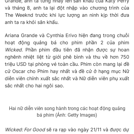
Grande, anh ta từng nhảy lên sân khấu của Katy Perry
Ðiện thoại Thời báo VTV:
024.66 897 897
và tháng 8, anh ta lại đột nhập vào chương trình của
Email:
toasoan@vtv.vn
The Weeknd trước khi lực lượng an ninh kịp thời đưa
Liên hệ quảng cáo:
024-7300.7108
anh ta ra khỏi sân khấu.
Ariana Grande và Cynthia Erivo hiện đang trong chuỗi
hoạt động quảng bá cho phim phần 2 của phim
Wicked
. Phần phim đầu tiên đã nhận được sự hoan
nghênh nhiệt liệt từ giới phê bình và thu về hơn 750
triệu USD tại phòng vé toàn cầu. Phim còn mang lại đề
cử Oscar cho Phim hay nhất và đề cử ở hạng mục Nữ
diễn viên chính xuất sắc nhất và Nữ diễn viên phụ xuất
sắc nhất cho hai ngôi sao.
® Cấm sao chép dưới mọi hình thức nếu không có sự chấp
Hai nữ diễn viên song hành trong các hoạt động quảng
thuận bằng văn bản. Ghi rõ nguồn VTV.vn khi phát hành lại
bá phim (Ảnh: Getty Images)
thông tin từ website này.
Wicked: For Good
sẽ ra rạp vào ngày 21/11 và được dự