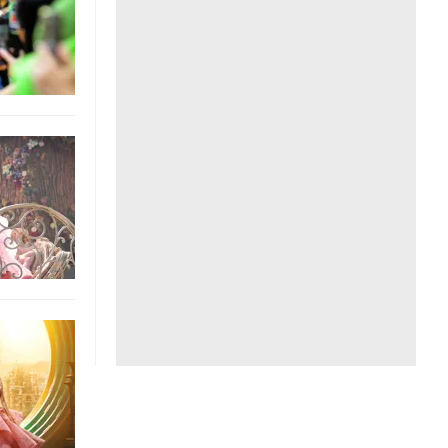
Liên hệ toà soạn
hệ tương lai