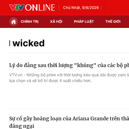
Chủ Nhật, 9/8/2026
CHÍNH TRỊ
XÃ HỘI
PHÁP LUẬT
THẾ GIỚI
Chính trị
Xã hội
wicked
Thế giới
Kinh tế
Lý do đằng sau thời lượng "khủng" của các bộ 
Tin tức
Tài chính
VTV.vn - Những bộ phim với thời lượng kéo quá dài được xem là
lựa chọn và sẽ bố trí được ít suất chiếu hơn.
Thế giới đó đây
Thị trường
Câu chuyện quốc tế
Góc doanh nghiệp
Dữ liệu và đời sống
Sự cố gây hoảng loạn của Ariana Grande trên th
đáng ngại