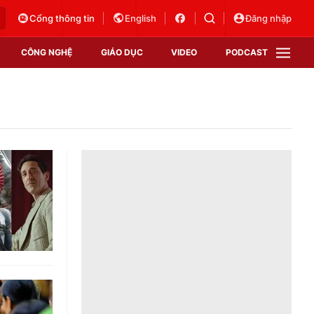
Cổng thông tin
English
Đăng nhập
CÔNG NGHỆ
GIÁO DỤC
VIDEO
PODCAST
VTV Money
VTV Thể thao
VTV Sức khoẻ
Bất động sản
Thị trường 24h
Tấm lòng Việt
Vươn mình bằng AI
VTV4
VTV8
VTV9
Lịch phát sóng
Giao lưu trực tuyến
Sự kiện