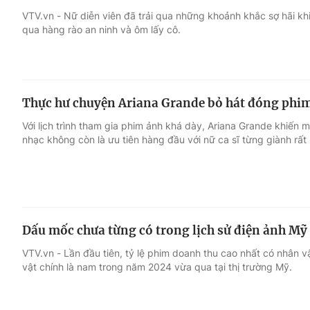
VTV.vn - Nữ diễn viên đã trải qua những khoảnh khắc sợ hãi k
qua hàng rào an ninh và ôm lấy cô.
Giải trí
Đời sống
Điện ảnh
Du lịch
Thực hư chuyện Ariana Grande bỏ hát đóng phi
Âm nhạc
Làm đẹp
Với lịch trình tham gia phim ảnh khá dày, Ariana Grande khiến
nhạc không còn là ưu tiên hàng đầu với nữ ca sĩ từng giành rất 
Sao
Chất lượng cuộc sốn
Dấu mốc chưa từng có trong lịch sử điện ảnh Mỹ
VTV.vn - Lần đầu tiên, tỷ lệ phim doanh thu cao nhất có nhân vậ
vật chính là nam trong năm 2024 vừa qua tại thị trường Mỹ.