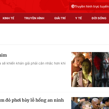
Truyền hình trực tuyến
KINH TẾ
TRUYỀN HÌNH
GIẢI TRÍ
Y TẾ
ĐỜI SỐNG
Pháp luật
Y tế
Truyền hình
Multimedia
phim
Phim VTV
Video
 sẽ khiến khán giả phải cân nhắc hơn khi
Hậu trường
Shorts video
Nhân vật
Podcast
Khán giả
EMagazine
Giải sao mai
Photo
ảm đỏ phơi bày lỗ hổng an ninh
Infographic