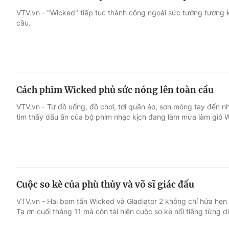
VTV.vn - "Wicked" tiếp tục thành công ngoài sức tưởng tượng k
cầu.
Cách phim Wicked phủ sức nóng lên toàn cầu
VTV.vn - Từ đồ uống, đồ chơi, tới quần áo, sơn móng tay đến nh
tìm thấy dấu ấn của bộ phim nhạc kịch đang làm mưa làm gió 
Cuộc so kè của phù thủy và võ sĩ giác đấu
VTV.vn - Hai bom tấn Wicked và Gladiator 2 không chỉ hứa hẹn
Tạ ơn cuối tháng 11 mà còn tái hiện cuộc so kè nổi tiếng từng d