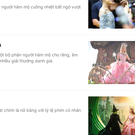
hi người hâm mộ cuồng nhiệt bất ngờ vượt
Góc ảnh
Giáo dục
Công nghệ
Tuyển sinh
Hitech Công ng
m
Học trực tuyến
Sản phẩm
 một bộ phận người hâm mộ cho rằng, âm
nhiều giải thưởng danh giá.
g
Thị trường
Tư vấn
t chính là nữ bằng với tỷ lệ phim có nhân