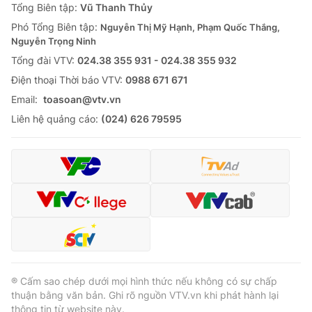
Tổng Biên tập:
Vũ Thanh Thủy
Cơ quan báo chí:
Thời báo VTV
Phó Tổng Biên tập:
Nguyễn Thị Mỹ Hạnh, Phạm Quốc Thắng,
Giấy phép hoạt động báo in và báo điện tử số 483/GP-BTTTT
Nguyễn Trọng Ninh
cấp ngày 29/12/2023
Tổng đài VTV:
024.38 355 931 - 024.38 355 932
Tổng Biên tập:
Vũ Thanh Thủy
Ðiện thoại Thời báo VTV:
0988 671 671
Phó Tổng Biên tập:
Nguyễn Thị Mỹ Hạnh, Phạm Quốc Thắng,
Email:
toasoan@vtv.vn
Nguyễn Trọng Ninh
Liên hệ quảng cáo:
(024) 626 79595
Tổng đài VTV:
024.38 355 931 - 024.38 355 932
Ðiện thoại Thời báo VTV:
024.66 897 897
Email:
toasoan@vtv.vn
Liên hệ quảng cáo:
024-7300.7108
® Cấm sao chép dưới mọi hình thức nếu không có sự chấp
thuận bằng văn bản. Ghi rõ nguồn VTV.vn khi phát hành lại
thông tin từ website này.