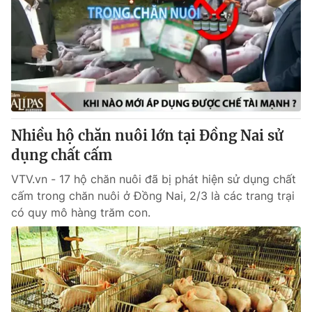
Tin tức
Kinh tế
Thế giới đó đây
Tài chính
Dữ liệu và đời sống
Câu chuyện quốc tế
Thị trường
Truyền hình
Góc doanh nghiệp
Nhiều hộ chăn nuôi lớn tại Đồng Nai sử
Phim VTV
Giải trí
dụng chất cấm
Hậu trường
Điện ảnh
VTV.vn - 17 hộ chăn nuôi đã bị phát hiện sử dụng chất
Đời sống
Nhân vật
cấm trong chăn nuôi ở Đồng Nai, 2/3 là các trang trại
Âm nhạc
có quy mô hàng trăm con.
Du lịch
Khán giả
Giáo dục
Sao
Làm đẹp
Giải sao mai
Tuyển sinh
Công nghệ
Chất lượng cuộc sống
Học trực tuyến
Hitech Công nghệ tương lai