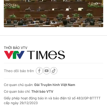
Thị trường 24h
Tấm lòng Việt
VTV4
Vươn mình bằng AI
VTV9
VTV8
Liên hệ tòa soạn
English
THỜI BÁO VTV
THỜI BÁO VTV
Theo dõi báo trên
Cơ quan chủ quản:
Đài Truyền hình Việt Nam
Cơ quan báo chí:
Thời báo VTV
Theo dõi báo trên
Giấy phép hoạt động báo in và báo điện tử số 483/GP-BTTTT
cấp ngày 29/12/2023
Cơ quan chủ quản:
Đài Truyền hình Việt Nam