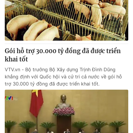
Giao lưu trực tuyến
Sản phẩm
Lịch phát sóng
Thị trường
Tư vấn
Chuyên mục khác
Emagazine
Podcast
Gói hỗ trợ 30.000 tỷ đồng đã được triển
khai tốt
Photo
Infographic
VTV.vn - Bộ trưởng Bộ Xây dựng Trịnh Đình Dũng
khẳng định với Quốc hội và cử tri cả nước về gói hỗ
trợ 30.000 tỷ đồng đã được triển khai tốt.
Video
Shorts video
VTV Money
VTV Thể thao
VTV Sức khoẻ
Bất động sản