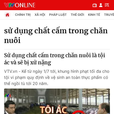
CHÍNH TRỊ
XÃ HỘI
PHÁP LUẬT
THẾ GIỚI
KINH TẾ
TRUYỀ
sử dụng chất cấm trong chăn
nuôi
Chuyên mục
Chính trị
Sử dụng chất cấm trong chăn nuôi là tội
ác và sẽ bị xử nặng
Xã hội
VTV.vn - Kể từ ngày 1/7 tới, khung hình phạt tối đa cho
tội vi phạm quy định về vệ sinh an toàn thực phẩm có
Pháp luật
thể ngồi tù tới 20 năm.
Y tế
Thế giới