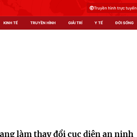
Truyền hình trực tuyến
KINH TẾ
TRUYỀN HÌNH
GIẢI TRÍ
Y TẾ
ĐỜI SỐNG
Pháp luật
Y tế
Truyền hình
Multimedia
Phim VTV
Video
Hậu trường
Shorts video
Nhân vật
Podcast
Khán giả
EMagazine
Giải sao mai
Photo
đang làm thay đổi cục diện an ninh
Infographic