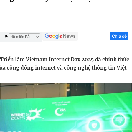
Góc ảnh
Giáo dục
Công nghệ
Chia sẻ
Tuyển sinh
Hitech Công ng
Học trực tuyến
Sản phẩm
 Triển lãm Vietnam Internet Day 2025 đã chính thức
g
Thị trường
 của cộng đồng internet và công nghệ thông tin Việt
Tư vấn