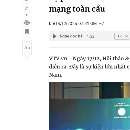
mạng toàn cầu
0
L.V
18/12/2025 07:41 GMT+7
Giải trí
Đời sống
4:32
Nghe đọc bài
Điện ảnh
Du lịch
Âm nhạc
Làm đẹp
VTV.vn - Ngày 17/12, Hội thảo &
Sao
Chất lượng cuộc sốn
diễn ra. Đây là sự kiện lớn nhất
Nam.