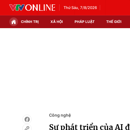
Thứ Sáu, 7/8/2026
CHÍNH TRỊ
XÃ HỘI
PHÁP LUẬT
THẾ GIỚI
Chính trị
Xã hội
Thế giới
Kinh tế
Tin tức
Tài chính
Thế giới đó đây
Thị trường
Câu chuyện quốc tế
Góc doanh nghiệp
Dữ liệu và đời sống
Công nghệ
Sự phát triển của AI 