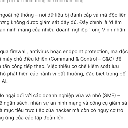
dàng bị thất thoát trong các cuộc tấn công.
 ngoài hệ thống – nơi dữ liệu bị đánh cắp và mã độc liên
hường không được giám sát đầy đủ. Đây chính là 'điểm
 an ninh mạng của nhiều doanh nghiệp," ông Vinh nhấn
qua firewall, antivirus hoặc endpoint protection, mã độc
với máy chủ điều khiển (Command & Control – C&C) để
h tấn công tiếp theo. Việc thiếu cơ chế kiểm soát lưu
ó phát hiện các hành vi bất thường, đặc biệt trong bối
 AI.
lo ngại đối với các doanh nghiệp vừa và nhỏ (SME) –
 ngân sách, nhân sự an ninh mạng và công cụ giám sá
à mục tiêu trực tiếp của hacker mà còn có nguy cơ trở
ng ứng của các tập đoàn lớn.