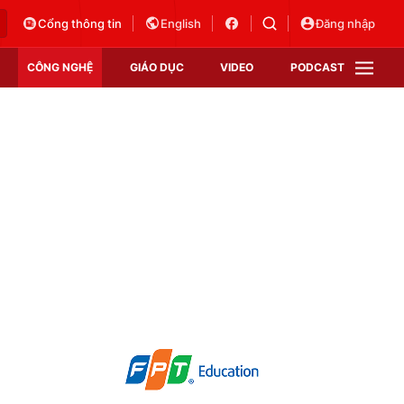
Cổng thông tin
English
Đăng nhập
CÔNG NGHỆ
GIÁO DỤC
VIDEO
PODCAST
VTV Money
VTV Thể thao
VTV Sức khoẻ
Bất động sản
Thị trường 24h
Tấm lòng Việt
Vươn mình bằng AI
VTV4
VTV8
VTV9
Lịch phát sóng
Giao lưu trực tuyến
Sự kiện