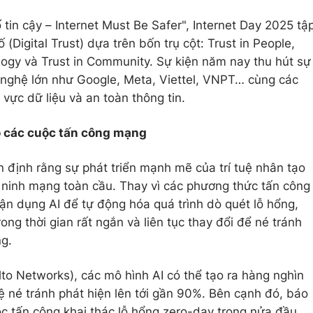
 tin cậy – Internet Must Be Safer", Internet Day 2025 tậ
 (Digital Trust) dựa trên bốn trụ cột: Trust in People,
ology và Trust in Community. Sự kiện năm nay thu hút sự
 nghệ lớn như Google, Meta, Viettel, VNPT… cùng các
vực dữ liệu và an toàn thông tin.
o các cuộc tấn công mạng
n định rằng sự phát triển mạnh mẽ của trí tuệ nhân tạo
n ninh mạng toàn cầu. Thay vì các phương thức tấn công
tận dụng AI để tự động hóa quá trình dò quét lỗ hổng,
ong thời gian rất ngắn và liên tục thay đổi để né tránh
ng.
lto Networks), các mô hình AI có thể tạo ra hàng nghìn
ệ né tránh phát hiện lên tới gần 90%. Bên cạnh đó, báo
ộc tấn công khai thác lỗ hổng zero-day trong nửa đầu