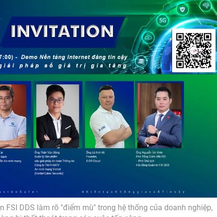
iện FSI DDS làm rõ "điểm mù" trong hệ thống của doanh nghiệp,