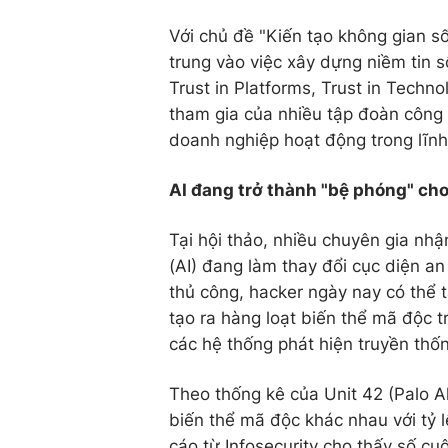
Với chủ đề "Kiến tạo không gian số
trung vào việc xây dựng niềm tin số
Trust in Platforms, Trust in Techn
tham gia của nhiều tập đoàn công
doanh nghiệp hoạt động trong lĩnh 
AI đang trở thành "bệ phóng" ch
Tại hội thảo, nhiều chuyên gia nhậ
(AI) đang làm thay đổi cục diện a
thủ công, hacker ngày nay có thể 
tạo ra hàng loạt biến thể mã độc tr
các hệ thống phát hiện truyền thố
Theo thống kê của Unit 42 (Palo A
biến thể mã độc khác nhau với tỷ l
cáo từ Infosecurity cho thấy số cu