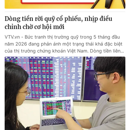
® Cấm sao chép dưới mọi hình thức nếu không có sự chấp
Dòng tiền rời quỹ cổ phiếu, nhịp điều
thuận bằng văn bản. Ghi rõ nguồn VTV.vn khi phát hành lại
chỉnh chờ cơ hội mới
thông tin từ website này.
VTV.vn - Bức tranh thị trường quỹ trong 5 tháng đầu
năm 2026 đang phản ánh một trạng thái khá đặc biệt
của thị trường chứng khoán Việt Nam. Dòng tiền liên...