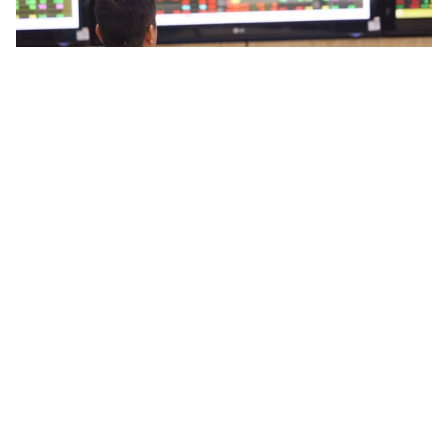
Tin mới
Video
Live
Emagazine
Trang chủ
Chuyển đổi số kiến tạo động lực cho mục
tiêu tăng trưởng 2 con số
VTV.vn - Ngày 28/5, tại Hà Nội, phiên toàn thể với chủ
đề "Kiến tạo các động lực mới cho tăng trưởng 2 con
số" đã chính thức diễn ra.