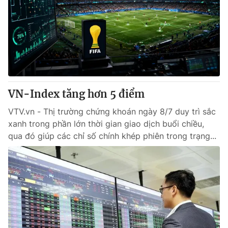
Tin tức
Kinh tế
Thế giới đó đây
Tài chính
Dữ liệu và đời sống
Câu chuyện quốc tế
Thị trường
Truyền hình
Góc doanh nghiệp
VN-Index tăng hơn 5 điểm
Phim VTV
Giải trí
VTV.vn - Thị trường chứng khoán ngày 8/7 duy trì sắc
Hậu trường
xanh trong phần lớn thời gian giao dịch buổi chiều,
Điện ảnh
qua đó giúp các chỉ số chính khép phiên trong trạng...
Đời sống
Nhân vật
Âm nhạc
Du lịch
Khán giả
Giáo dục
Sao
Làm đẹp
Giải sao mai
Tuyển sinh
Công nghệ
Chất lượng cuộc sống
Học trực tuyến
Hitech Công nghệ tương lai