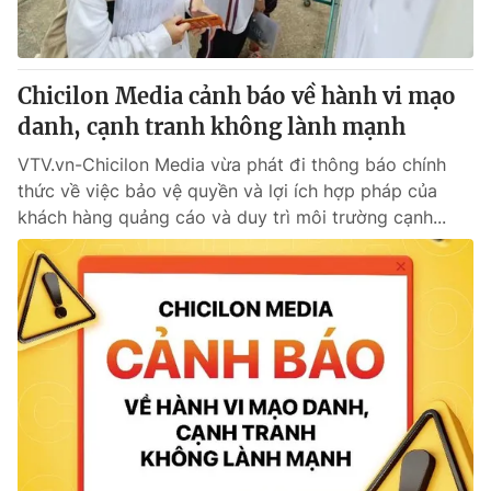
Giấy phép hoạt động báo in và báo điện tử số 483/GP-BTTTT
cấp ngày 29/12/2023
Tổng Biên tập:
Vũ Thanh Thủy
Chicilon Media cảnh báo về hành vi mạo
Phó Tổng Biên tập:
Nguyễn Thị Mỹ Hạnh, Phạm Quốc Thắng,
danh, cạnh tranh không lành mạnh
Nguyễn Trọng Ninh
Tổng đài VTV:
024.38 355 931 - 024.38 355 932
VTV.vn-Chicilon Media vừa phát đi thông báo chính
Ðiện thoại Thời báo VTV:
024.66 897 897
thức về việc bảo vệ quyền và lợi ích hợp pháp của
Email:
toasoan@vtv.vn
khách hàng quảng cáo và duy trì môi trường cạnh...
Liên hệ quảng cáo:
024-7300.7108