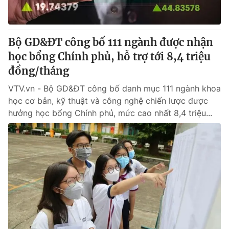
Thị trường 24h
Tấm lòng Việt
VTV4
Vươn mình bằng AI
Bộ GD&ĐT công bố 111 ngành được nhận
học bổng Chính phủ, hỗ trợ tới 8,4 triệu
VTV9
VTV8
đồng/tháng
VTV.vn - Bộ GD&ĐT công bố danh mục 111 ngành khoa
Liên hệ tòa soạn
English
học cơ bản, kỹ thuật và công nghệ chiến lược được
hưởng học bổng Chính phủ, mức cao nhất 8,4 triệu...
THỜI BÁO VTV
Theo dõi báo trên
Cơ quan chủ quản:
Đài Truyền hình Việt Nam
Cơ quan báo chí:
Thời báo VTV