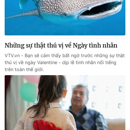
Tin tức
Kinh tế
Thế giới đó đây
Tài chính
Dữ liệu và đời sống
Câu chuyện quốc tế
Thị trường
Những sự thật thú vị về Ngày tình nhân
Truyền hình
Góc doanh nghiệp
VTV.vn - Bạn sẽ cảm thấy bất ngờ trước những sự thật
Phim VTV
Giải trí
thú vị về ngày Valentine - dịp lễ tình nhân nổi tiếng
Hậu trường
trên toàn thế giới.
Điện ảnh
Đời sống
Nhân vật
Âm nhạc
Du lịch
Khán giả
Giáo dục
Sao
Làm đẹp
Giải sao mai
Tuyển sinh
Công nghệ
Chất lượng cuộc sống
Học trực tuyến
Hitech Công nghệ tương lai