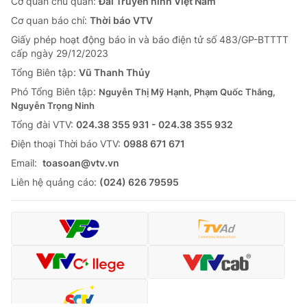
Cơ quan chủ quản:
Đài Truyền hình Việt Nam
Cơ quan báo chí:
Thời báo VTV
Giấy phép hoạt động báo in và báo điện tử số 483/GP-BTTTT
cấp ngày 29/12/2023
Tổng Biên tập:
Vũ Thanh Thủy
Phó Tổng Biên tập:
Nguyễn Thị Mỹ Hạnh, Phạm Quốc Thắng,
Nguyễn Trọng Ninh
Tổng đài VTV:
024.38 355 931 - 024.38 355 932
Ðiện thoại Thời báo VTV:
0988 671 671
Email:
toasoan@vtv.vn
Liên hệ quảng cáo:
(024) 626 79595