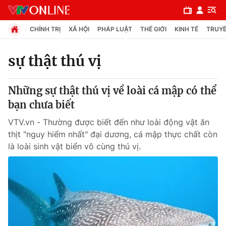
CHÍNH TRỊ
XÃ HỘI
PHÁP LUẬT
THẾ GIỚI
KINH TẾ
TRUYỀ
sự thật thú vị
Chuyên mục
Những sự thật thú vị về loài cá mập có thể
Chính trị
bạn chưa biết
VTV.vn - Thường được biết đến như loài động vật ăn
Xã hội
thịt "nguy hiểm nhất" đại dương, cá mập thực chất còn
là loài sinh vật biển vô cùng thú vị.
Pháp luật
Y tế
Thế giới