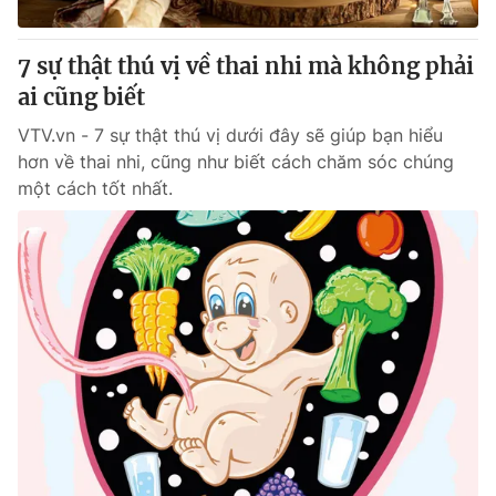
Giấy phép hoạt động báo in và báo điện tử số 483/GP-BTTTT
cấp ngày 29/12/2023
7 sự thật thú vị về thai nhi mà không phải
Tổng Biên tập:
Vũ Thanh Thủy
ai cũng biết
Phó Tổng Biên tập:
Nguyễn Thị Mỹ Hạnh, Phạm Quốc Thắng,
Nguyễn Trọng Ninh
VTV.vn - 7 sự thật thú vị dưới đây sẽ giúp bạn hiểu
Tổng đài VTV:
024.38 355 931 - 024.38 355 932
hơn về thai nhi, cũng như biết cách chăm sóc chúng
Ðiện thoại Thời báo VTV:
024.66 897 897
một cách tốt nhất.
Email:
toasoan@vtv.vn
Liên hệ quảng cáo:
024-7300.7108