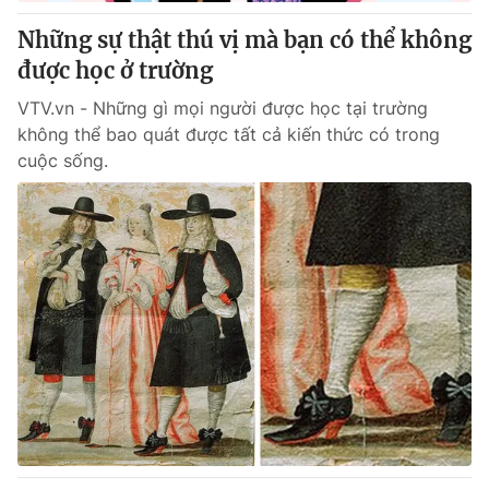
Những sự thật thú vị mà bạn có thể không
® Cấm sao chép dưới mọi hình thức nếu không có sự chấp
được học ở trường
thuận bằng văn bản. Ghi rõ nguồn VTV.vn khi phát hành lại
thông tin từ website này.
VTV.vn - Những gì mọi người được học tại trường
không thể bao quát được tất cả kiến thức có trong
cuộc sống.