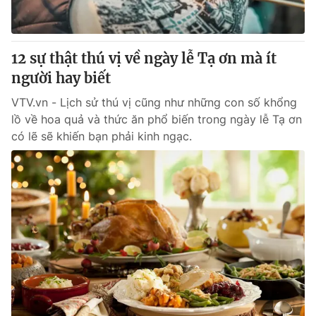
Thị trường 24h
Tấm lòng Việt
VTV4
Vươn mình bằng AI
12 sự thật thú vị về ngày lễ Tạ ơn mà ít
người hay biết
VTV9
VTV8
VTV.vn - Lịch sử thú vị cũng như những con số khổng
lồ về hoa quả và thức ăn phổ biến trong ngày lễ Tạ ơn
Liên hệ tòa soạn
English
có lẽ sẽ khiến bạn phải kinh ngạc.
THỜI BÁO VTV
Theo dõi báo trên
Cơ quan chủ quản:
Đài Truyền hình Việt Nam
Cơ quan báo chí:
Thời báo VTV