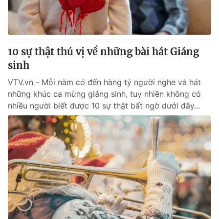
Giao lưu trực tuyến
Sản phẩm
Lịch phát sóng
Thị trường
Tư vấn
10 sự thật thú vị về những bài hát Giáng
sinh
Chuyên mục khác
Emagazine
VTV.vn - Mỗi năm có đến hàng tỷ người nghe và hát
Podcast
những khúc ca mừng giáng sinh, tuy nhiên không có
nhiều người biết được 10 sự thật bất ngờ dưới đây...
Photo
Infographic
Video
Shorts video
VTV Money
VTV Thể thao
VTV Sức khoẻ
Bất động sản