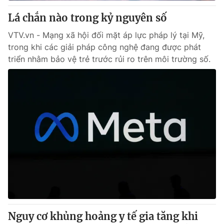
Giấy phép hoạt động báo in và báo điện tử số 483/GP-BTTTT
Lá chắn nào trong kỷ nguyên số
cấp ngày 29/12/2023
Tổng Biên tập:
Vũ Thanh Thủy
VTV.vn - Mạng xã hội đối mặt áp lực pháp lý tại Mỹ,
Phó Tổng Biên tập:
trong khi các giải pháp công nghệ đang được phát
Nguyễn Thị Mỹ Hạnh, Phạm Quốc Thắng,
Nguyễn Trọng Ninh
triển nhằm bảo vệ trẻ trước rủi ro trên môi trường số.
Tổng đài VTV:
024.38 355 931 - 024.38 355 932
Ðiện thoại Thời báo VTV:
024.66 897 897
Email:
toasoan@vtv.vn
Liên hệ quảng cáo:
024-7300.7108
Nguy cơ khủng hoảng y tế gia tăng khi