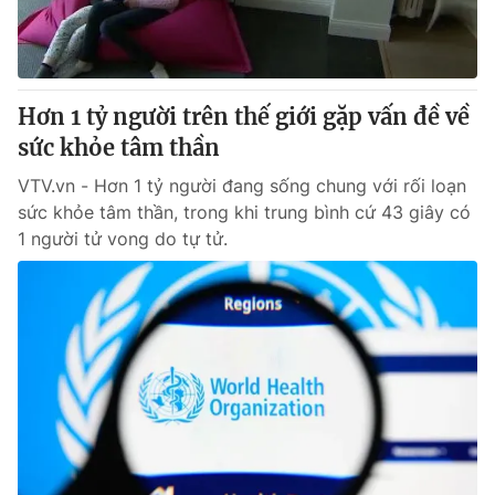
Giao lưu trực tuyến
Sản phẩm
Lịch phát sóng
Thị trường
Tư vấn
Hơn 1 tỷ người trên thế giới gặp vấn đề về
sức khỏe tâm thần
Chuyên mục khác
Emagazine
VTV.vn - Hơn 1 tỷ người đang sống chung với rối loạn
Podcast
sức khỏe tâm thần, trong khi trung bình cứ 43 giây có
1 người tử vong do tự tử.
Photo
Infographic
Video
Shorts video
VTV Money
VTV Thể thao
VTV Sức khoẻ
Bất động sản