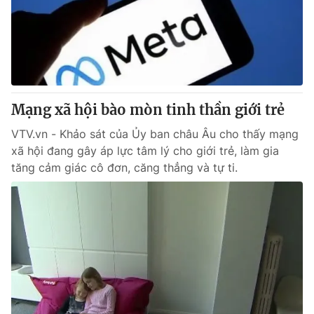
Tin tức
Kinh tế
Thế giới đó đây
Tài chính
Dữ liệu và đời sống
Câu chuyện quốc tế
Thị trường
Mạng xã hội bào mòn tinh thần giới trẻ
Truyền hình
Góc doanh nghiệp
VTV.vn - Khảo sát của Ủy ban châu Âu cho thấy mạng
Phim VTV
Giải trí
xã hội đang gây áp lực tâm lý cho giới trẻ, làm gia
Hậu trường
tăng cảm giác cô đơn, căng thẳng và tự ti.
Điện ảnh
Đời sống
Nhân vật
Âm nhạc
Du lịch
Khán giả
Giáo dục
Sao
Làm đẹp
Giải sao mai
Tuyển sinh
Công nghệ
Chất lượng cuộc sống
Học trực tuyến
Hitech Công nghệ tương lai