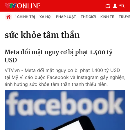
CHÍNH TRỊ
XÃ HỘI
PHÁP LUẬT
THẾ GIỚI
KINH TẾ
TRUYỀ
sức khỏe tâm thần
Chuyên mục
Meta đối mặt nguy cơ bị phạt 1.400 tỷ
Chính trị
USD
VTV.vn - Meta đối mặt nguy cơ bị phạt 1.400 tỷ USD
Xã hội
tại Mỹ vì cáo buộc Facebook và Instagram gây nghiện,
ảnh hưởng sức khỏe tâm thần thanh thiếu niên.
Pháp luật
Y tế
Thế giới