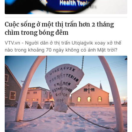
Thị trường 24h
Tấm lòng Việt
VTV4
Vươn mình bằng AI
Cuộc sống ở một thị trấn hơn 2 tháng
chìm trong bóng đêm
VTV9
VTV8
VTV.vn - Người dân ở thị trấn Utqiaġvik xoay xở thế
nào trong khoảng 70 ngày không có ánh Mặt trời?
Liên hệ tòa soạn
English
THỜI BÁO VTV
Theo dõi báo trên
Cơ quan chủ quản:
Đài Truyền hình Việt Nam
Cơ quan báo chí:
Thời báo VTV