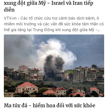
xung đột giữa Mỹ - Israel và Iran tiếp
diễn
® Cấm sao chép dưới mọi hình thức nếu không có sự chấp
VTV.vn - Các tổ chức cứu trợ cảnh báo dịch bệnh, ô
thuận bằng văn bản. Ghi rõ nguồn VTV.vn khi phát hành lại
thông tin từ website này.
nhiễm môi trường và các vấn đề sức khỏe tâm thần có
thể gia tăng tại Trung Đông khi xung đột giữa Mỹ -...
Ma túy đá - hiểm họa đối với sức khỏe