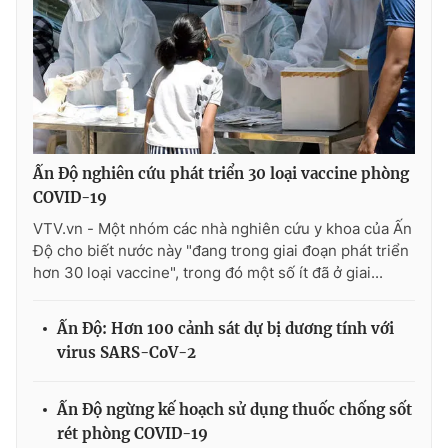
Ðiện thoại Thời báo VTV:
024.66 897 897
Email:
toasoan@vtv.vn
Liên hệ quảng cáo:
024-7300.7108
Ấn Độ nghiên cứu phát triển 30 loại vaccine phòng
COVID-19
VTV.vn - Một nhóm các nhà nghiên cứu y khoa của Ấn
Độ cho biết nước này "đang trong giai đoạn phát triển
hơn 30 loại vaccine", trong đó một số ít đã ở giai...
Ấn Độ: Hơn 100 cảnh sát dự bị dương tính với
® Cấm sao chép dưới mọi hình thức nếu không có sự chấp
virus SARS-CoV-2
thuận bằng văn bản. Ghi rõ nguồn VTV.vn khi phát hành lại
thông tin từ website này.
Ấn Độ ngừng kế hoạch sử dụng thuốc chống sốt
rét phòng COVID-19