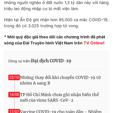
những người nghèo ở đất nước 1,3 tỷ dân này với hàng
Photo
Infographic
triệu lao động nhập cư bị mất việc làm.
Hiện tại Ấn Độ ghi nhận hơn 95.000 ca mắc COVID-19,
Video
Shorts video
trong đó có 3.025 trường hợp tử vong.
* Mời quý độc giả theo dõi các chương trình đã phát
VTV Money
VTV Thể thao
sóng của Đài Truyền hình Việt Nam trên
TV Online
!
VTV Sức khoẻ
Bất động sản
Đại dịch COVID-19
Dòng sự kiện:
Thị trường 24h
Tấm lòng Việt
Những thay đổi khi chuyển COVID-19 từ
22/10
VTV4
Vươn mình bằng AI
nhóm A sang B
TP Hồ Chí Minh chưa ghi nhận biến thể
18/08
VTV9
VTV8
mới của virus SARS-CoV-2
Liên hệ tòa soạn
English
Vaccine COVID-19 cho toàn dân - Nhiệm
17/07