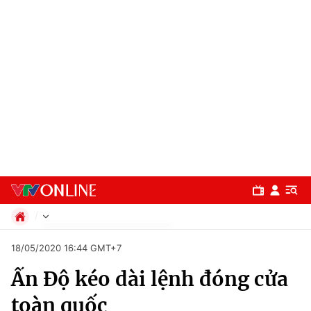
Chính trị
18/05/2020 16:44 GMT+7
Xã hội
Ấn Độ kéo dài lệnh đóng cửa
Pháp luật
Chuyên mục
Kinh tế
toàn quốc
Thể thao