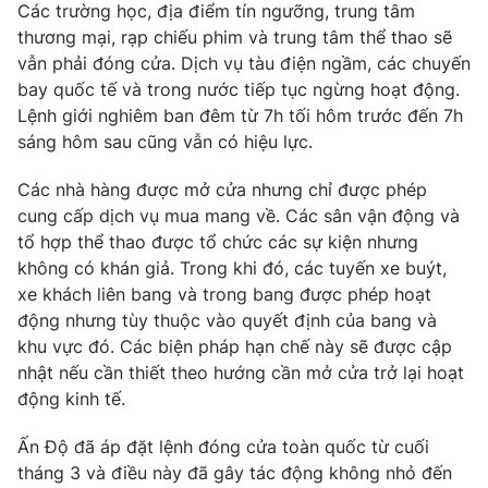
Phim VTV
Các trường học, địa điểm tín ngưỡng, trung tâm
Giải trí
thương mại, rạp chiếu phim và trung tâm thể thao sẽ
Hậu trường
vẫn phải đóng cửa. Dịch vụ tàu điện ngầm, các chuyến
Điện ảnh
Đời sống
bay quốc tế và trong nước tiếp tục ngừng hoạt động.
Nhân vật
Âm nhạc
Lệnh giới nghiêm ban đêm từ 7h tối hôm trước đến 7h
Du lịch
Khán giả
sáng hôm sau cũng vẫn có hiệu lực.
Giáo dục
Sao
Làm đẹp
Giải sao mai
Các nhà hàng được mở cửa nhưng chỉ được phép
Tuyển sinh
Công nghệ
cung cấp dịch vụ mua mang về. Các sân vận động và
Chất lượng cuộc sống
Học trực tuyến
tổ hợp thể thao được tổ chức các sự kiện nhưng
Hitech Công nghệ tương lai
không có khán giả. Trong khi đó, các tuyến xe buýt,
Giao lưu trực tuyến
xe khách liên bang và trong bang được phép hoạt
Sản phẩm
động nhưng tùy thuộc vào quyết định của bang và
Lịch phát sóng
Thị trường
khu vực đó. Các biện pháp hạn chế này sẽ được cập
nhật nếu cần thiết theo hướng cần mở cửa trở lại hoạt
Tư vấn
động kinh tế.
Chuyên mục khác
Ấn Độ đã áp đặt lệnh đóng cửa toàn quốc từ cuối
Emagazine
Podcast
tháng 3 và điều này đã gây tác động không nhỏ đến