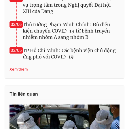
vụ trọng tâm trong Nghị quyết Đại hội
XIII của Đảng
Thủ tướng Phạm Minh Chính: Đủ điều
03/06
THỜI BÁO VTV
kiện chuyển COVID-19 từ bệnh truyền
nhiễm nhóm A sang nhóm B
TP Hồ Chí Minh: Các bệnh viện chủ động
03/05
Theo dõi báo trên
ứng phó với COVID-19
Xem thêm
Cơ quan chủ quản:
Đài Truyền hình Việt Nam
Cơ quan báo chí:
Thời báo VTV
Giấy phép hoạt động báo in và báo điện tử số 483/GP-BTTTT
Tin liên quan
cấp ngày 29/12/2023
Tổng Biên tập:
Vũ Thanh Thủy
Phó Tổng Biên tập:
Nguyễn Thị Mỹ Hạnh, Phạm Quốc Thắng,
Nguyễn Trọng Ninh
Tổng đài VTV:
024.38 355 931 - 024.38 355 932