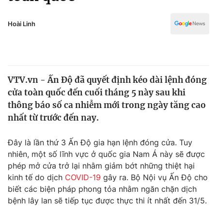
Chính trị
Truyền hình
Văn hóa - Giải trí
Hoài Linh
Xã hội
Y tế
Đời sống
Pháp luật
Công nghệ
Giáo dục
VTV.vn - Ấn Độ đã quyết định kéo dài lệnh đóng
Y tế
cửa toàn quốc đến cuối tháng 5 này sau khi
thông báo số ca nhiễm mới trong ngày tăng cao
Thế giới
nhất từ trước đến nay.
Tin tức
Đây là lần thứ 3 Ấn Độ gia hạn lệnh đóng cửa. Tuy
Kinh tế
nhiên, một số lĩnh vực ở quốc gia Nam Á này sẽ được
Thế giới đó đây
Tài chính
phép mở cửa trở lại nhằm giảm bớt những thiệt hại
Dữ liệu và đời sống
Câu chuyện quốc tế
kinh tế do dịch
COVID-19
gây ra. Bộ Nội vụ Ấn Độ cho
Thị trường
biết các biện pháp phong tỏa nhằm ngăn chặn dịch
Truyền hình
bệnh lây lan sẽ tiếp tục được thực thi ít nhất đến 31/5.
Góc doanh nghiệp