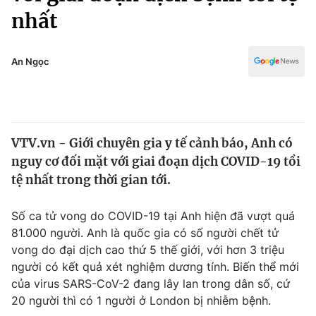
Chính trị
nhất
Truyền hình
Văn hóa - Giải trí
Xã hội
Y tế
An Ngọc
Đời sống
Pháp luật
Công nghệ
Giáo dục
Y tế
VTV.vn - Giới chuyên gia y tế cảnh báo, Anh có
nguy cơ đối mặt với giai đoạn dịch COVID-19 tồi
Thế giới
tệ nhất trong thời gian tới.
Tin tức
Kinh tế
Số ca tử vong do COVID-19 tại Anh hiện đã vượt quá
Thế giới đó đây
81.000 người. Anh là quốc gia có số người chết tử
Tài chính
Dữ liệu và đời sống
vong do đại dịch cao thứ 5 thế giới, với hơn 3 triệu
Câu chuyện quốc tế
Thị trường
người có kết quả xét nghiệm dương tính. Biến thể mới
của virus SARS-CoV-2 đang lây lan trong dân số, cứ
Truyền hình
Góc doanh nghiệp
20 người thì có 1 người ở London bị nhiễm bệnh.