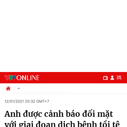
Chính trị
12/01/2021 20:32 GMT+7
Xã hội
Anh được cảnh báo đối mặt
Pháp luật
Chuyên mục
Kinh tế
với giai đoạn dịch bệnh tồi tệ
Thể thao