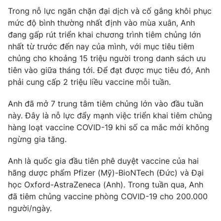
Phim VTV
Giải trí
Trong nỗ lực ngăn chặn đại dịch và cố gắng khôi phục
Hậu trường
mức độ bình thường nhất định vào mùa xuân, Anh
Điện ảnh
đang gấp rút triển khai chương trình tiêm chủng lớn
Đời sống
Nhân vật
nhất từ ​​trước đến nay của mình, với mục tiêu tiêm
Âm nhạc
chủng cho khoảng 15 triệu người trong danh sách ưu
Du lịch
Khán giả
Giáo dục
tiên vào giữa tháng tới. Để đạt được mục tiêu đó, Anh
Sao
Làm đẹp
Giải sao mai
phải cung cấp 2 triệu liều vaccine mỗi tuần.
Tuyển sinh
Công nghệ
Chất lượng cuộc sống
Anh đã mở 7 trung tâm tiêm chủng lớn vào đầu tuần
Học trực tuyến
này. Đây là nỗ lực đẩy mạnh việc triển khai tiêm chủng
Hitech Công nghệ tương lai
Giao lưu trực tuyến
hàng loạt vaccine COVID-19 khi số ca mắc mới không
Sản phẩm
ngừng gia tăng.
Lịch phát sóng
Thị trường
Anh là quốc gia đầu tiên phê duyệt vaccine của hai
hãng dược phẩm Pfizer (Mỹ)-BioNTech (Đức) và Đại
Tư vấn
học Oxford-AstraZeneca (Anh). Trong tuần qua, Anh
Chuyên mục khác
đã tiêm chủng vaccine phòng COVID-19 cho 200.000
Emagazine
người/ngày.
Podcast