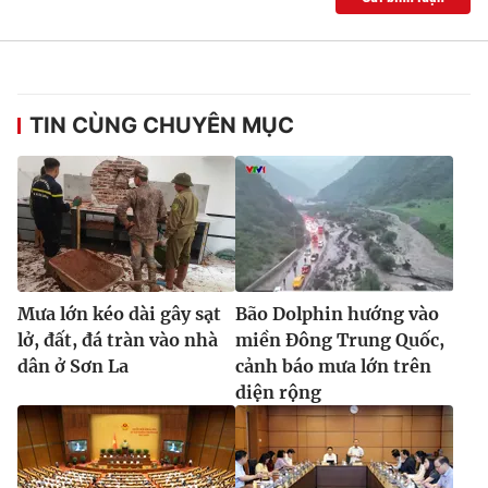
Ðiện thoại Thời báo VTV:
024.66 897 897
Email:
toasoan@vtv.vn
Liên hệ quảng cáo:
024-7300.7108
TIN CÙNG CHUYÊN MỤC
Mưa lớn kéo dài gây sạt
Bão Dolphin hướng vào
lở, đất, đá tràn vào nhà
miền Đông Trung Quốc,
dân ở Sơn La
cảnh báo mưa lớn trên
® Cấm sao chép dưới mọi hình thức nếu không có sự chấp
diện rộng
thuận bằng văn bản. Ghi rõ nguồn VTV.vn khi phát hành lại
thông tin từ website này.