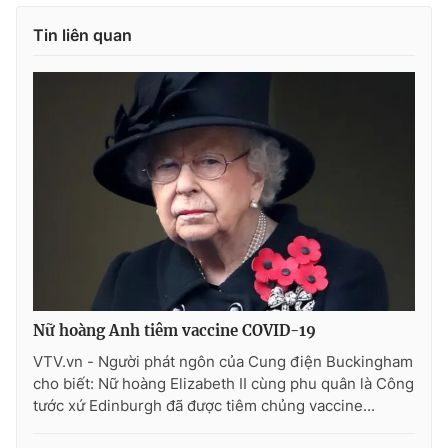
Photo
Infographic
Tin liên quan
Video
Shorts video
VTV Money
VTV Thể thao
VTV Sức khoẻ
Bất động sản
Thị trường 24h
Tấm lòng Việt
VTV4
Vươn mình bằng AI
Nữ hoàng Anh tiêm vaccine COVID-19
VTV.vn - Người phát ngôn của Cung điện Buckingham
VTV9
VTV8
cho biết: Nữ hoàng Elizabeth II cùng phu quân là Công
tước xứ Edinburgh đã được tiêm chủng vaccine...
Liên hệ tòa soạn
English