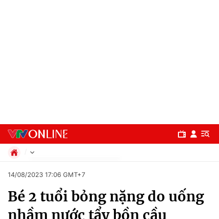
Chính trị
14/08/2023 17:06 GMT+7
Xã hội
Bé 2 tuổi bỏng nặng do uống
Pháp luật
Chuyên mục
Kinh tế
nhầm nước tẩy bồn cầu
Thể thao