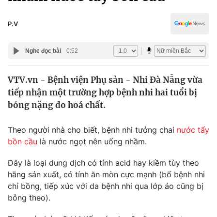
Chính trị
Truyền hình
Văn hóa - Giải trí
P.V
Xã hội
Y tế
Đời sống
Nghe đọc bài
0:52
Pháp luật
Công nghệ
Giáo dục
VTV.vn - Bệnh viện Phụ sản - Nhi Đà Nẵng vừa
Y tế
tiếp nhận một trường hợp bệnh nhi hai tuổi bị
bỏng nặng do hoá chất.
Thế giới
Theo người nhà cho biết, bệnh nhi tưởng chai
nước tẩy
Tin tức
bồn cầu
là nước ngọt nên uống nhầm.
Kinh tế
Thế giới đó đây
Đây là loại dung dịch có tính acid hay kiềm tùy theo
Tài chính
Dữ liệu và đời sống
Câu chuyện quốc tế
hãng sản xuất, có tính ăn mòn cực mạnh (bố bệnh nhi
Thị trường
chỉ bồng, tiếp xúc với da bệnh nhi qua lớp áo cũng bị
bỏng theo).
Truyền hình
Góc doanh nghiệp