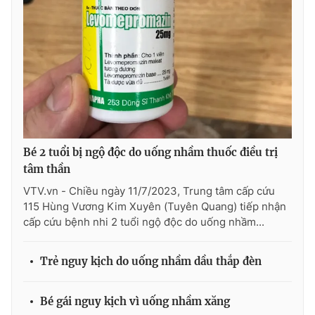
Photo
Infographic
Video
Shorts video
VTV Money
VTV Thể thao
VTV Sức khoẻ
Bất động sản
Bé 2 tuổi bị ngộ độc do uống nhầm thuốc điều trị
tâm thần
Thị trường 24h
Tấm lòng Việt
VTV.vn - Chiều ngày 11/7/2023, Trung tâm cấp cứu
115 Hùng Vương Kim Xuyên (Tuyên Quang) tiếp nhận
cấp cứu bệnh nhi 2 tuổi ngộ độc do uống nhầm...
VTV4
Vươn mình bằng AI
Trẻ nguy kịch do uống nhầm dầu thắp đèn
VTV9
VTV8
Bé gái nguy kịch vì uống nhầm xăng
Liên hệ tòa soạn
English