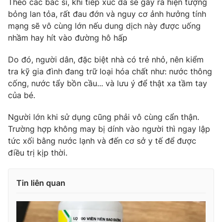
Theo các bác sĩ, khi tiếp xúc da sẽ gây ra hiện tượng
Phim VTV
Giải trí
bỏng lan tỏa, rất đau đớn và nguy cơ ảnh hưởng tính
Hậu trường
mạng sẽ vô cùng lớn nếu dung dịch này được uống
Điện ảnh
nhầm hay hít vào đường hô hấp
Đời sống
Nhân vật
Âm nhạc
Do đó, người dân, đặc biệt nhà có trẻ nhỏ, nên kiểm
Du lịch
Khán giả
Giáo dục
Sao
tra kỹ gia đình đang trữ loại hóa chất như: nước thông
Làm đẹp
Giải sao mai
cống, nước tẩy bồn cầu... và lưu ý để thật xa tầm tay
Tuyển sinh
của bé.
Công nghệ
Chất lượng cuộc sống
Học trực tuyến
Người lớn khi sử dụng cũng phải vô cùng cẩn thận.
Hitech Công nghệ tương lai
Giao lưu trực tuyến
Trường hợp không may bị dính vào người thì ngay lập
Sản phẩm
tức xối bằng nước lạnh và đến cơ sở y tế để được
điều trị kịp thời.
Lịch phát sóng
Thị trường
Tư vấn
Tin liên quan
Chuyên mục khác
Emagazine
Podcast