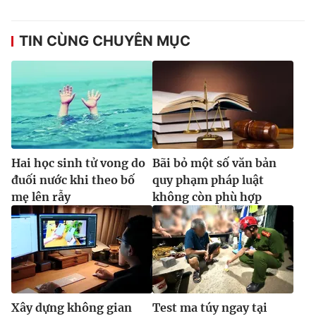
Ðiện thoại Thời báo VTV:
024.66 897 897
Email:
toasoan@vtv.vn
TIN CÙNG CHUYÊN MỤC
Liên hệ quảng cáo:
024-7300.7108
Hai học sinh tử vong do
Bãi bỏ một số văn bản
đuối nước khi theo bố
quy phạm pháp luật
mẹ lên rẫy
không còn phù hợp
® Cấm sao chép dưới mọi hình thức nếu không có sự chấp
thuận bằng văn bản. Ghi rõ nguồn VTV.vn khi phát hành lại
thông tin từ website này.
Xây dựng không gian
Test ma túy ngay tại