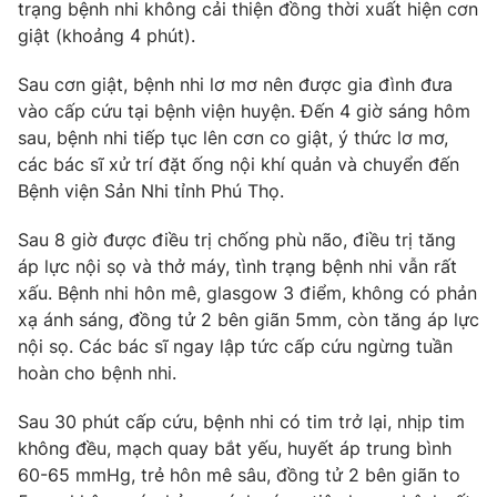
Phim VTV
trạng bệnh nhi không cải thiện đồng thời xuất hiện cơn
Giải trí
giật (khoảng 4 phút).
Hậu trường
Điện ảnh
Sau cơn giật, bệnh nhi lơ mơ nên được gia đình đưa
Đời sống
Nhân vật
vào cấp cứu tại bệnh viện huyện. Đến 4 giờ sáng hôm
Âm nhạc
Du lịch
sau, bệnh nhi tiếp tục lên cơn co giật, ý thức lơ mơ,
Khán giả
Giáo dục
Sao
các bác sĩ xử trí đặt ống nội khí quản và chuyển đến
Làm đẹp
Giải sao mai
Bệnh viện Sản Nhi tỉnh Phú Thọ.
Tuyển sinh
Công nghệ
Chất lượng cuộc sống
Sau 8 giờ được điều trị chống phù não, điều trị tăng
Học trực tuyến
Hitech Công nghệ tương lai
áp lực nội sọ và thở máy, tình trạng bệnh nhi vẫn rất
Giao lưu trực tuyến
xấu. Bệnh nhi hôn mê, glasgow 3 điểm, không có phản
Sản phẩm
xạ ánh sáng, đồng tử 2 bên giãn 5mm, còn tăng áp lực
Lịch phát sóng
nội sọ. Các bác sĩ ngay lập tức cấp cứu ngừng tuần
Thị trường
hoàn cho bệnh nhi.
Tư vấn
Sau 30 phút cấp cứu, bệnh nhi có tim trở lại, nhịp tim
Chuyên mục khác
không đều, mạch quay bắt yếu, huyết áp trung bình
Emagazine
Podcast
60-65 mmHg, trẻ hôn mê sâu, đồng tử 2 bên giãn to