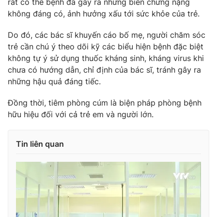
rất có thể bệnh đã gây ra những biến chứng nặng
không đáng có, ảnh hưởng xấu tới sức khỏe của trẻ.
Do đó, các bác sĩ khuyến cáo bố mẹ, người chăm sóc
trẻ cần chú ý theo dõi kỹ các biểu hiện bệnh đặc biệt
THỜI BÁO VTV
không tự ý sử dụng thuốc kháng sinh, kháng virus khi
chưa có hướng dẫn, chỉ định của bác sĩ, tránh gây ra
những hậu quả đáng tiếc.
Theo dõi báo trên
Đồng thời, tiêm phòng cúm là biện pháp phòng bệnh
hữu hiệu đối với cả trẻ em và người lớn.
Cơ quan chủ quản:
Đài Truyền hình Việt Nam
Cơ quan báo chí:
Thời báo VTV
Tin liên quan
Giấy phép hoạt động báo in và báo điện tử số 483/GP-BTTTT
cấp ngày 29/12/2023
Tổng Biên tập:
Vũ Thanh Thủy
Phó Tổng Biên tập:
Nguyễn Thị Mỹ Hạnh, Phạm Quốc Thắng,
Nguyễn Trọng Ninh
Tổng đài VTV:
024.38 355 931 - 024.38 355 932