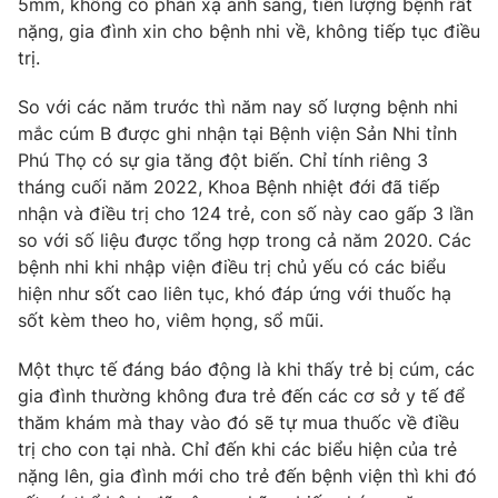
5mm, không có phản xạ ánh sáng, tiên lượng bệnh rất
nặng, gia đình xin cho bệnh nhi về, không tiếp tục điều
Photo
Infographic
trị.
Video
Shorts video
So với các năm trước thì năm nay số lượng bệnh nhi
mắc cúm B được ghi nhận tại Bệnh viện Sản Nhi tỉnh
Phú Thọ có sự gia tăng đột biến. Chỉ tính riêng 3
VTV Money
VTV Thể thao
tháng cuối năm 2022, Khoa Bệnh nhiệt đới đã tiếp
nhận và điều trị cho 124 trẻ, con số này cao gấp 3 lần
VTV Sức khoẻ
Bất động sản
so với số liệu được tổng hợp trong cả năm 2020. Các
bệnh nhi khi nhập viện điều trị chủ yếu có các biểu
Thị trường 24h
hiện như sốt cao liên tục, khó đáp ứng với thuốc hạ
Tấm lòng Việt
sốt kèm theo ho, viêm họng, sổ mũi.
VTV4
Vươn mình bằng AI
Một thực tế đáng báo động là khi thấy trẻ bị cúm, các
gia đình thường không đưa trẻ đến các cơ sở y tế để
VTV9
thăm khám mà thay vào đó sẽ tự mua thuốc về điều
VTV8
trị cho con tại nhà. Chỉ đến khi các biểu hiện của trẻ
nặng lên, gia đình mới cho trẻ đến bệnh viện thì khi đó
Liên hệ tòa soạn
English