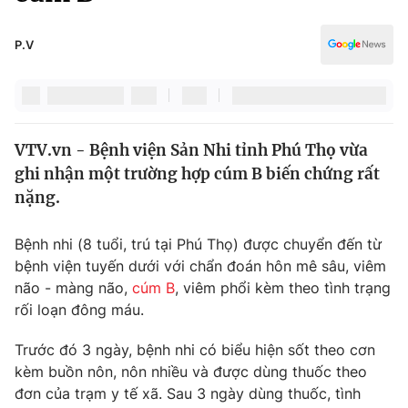
Chính trị
Truyền hình
Văn hóa - Giải trí
P.V
Xã hội
Y tế
Đời sống
Pháp luật
Công nghệ
Giáo dục
VTV.vn - Bệnh viện Sản Nhi tỉnh Phú Thọ vừa
Y tế
ghi nhận một trường hợp cúm B biến chứng rất
nặng.
Thế giới
Bệnh nhi (8 tuổi, trú tại Phú Thọ) được chuyển đến từ
Tin tức
bệnh viện tuyến dưới với chẩn đoán hôn mê sâu, viêm
Kinh tế
não - màng não,
cúm B
, viêm phổi kèm theo tình trạng
Thế giới đó đây
Tài chính
rối loạn đông máu.
Dữ liệu và đời sống
Câu chuyện quốc tế
Thị trường
Trước đó 3 ngày, bệnh nhi có biểu hiện sốt theo cơn
kèm buồn nôn, nôn nhiều và được dùng thuốc theo
Truyền hình
Góc doanh nghiệp
đơn của trạm y tế xã. Sau 3 ngày dùng thuốc, tình