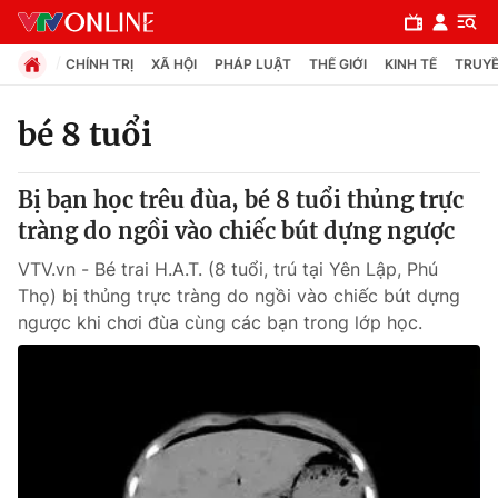
CHÍNH TRỊ
XÃ HỘI
PHÁP LUẬT
THẾ GIỚI
KINH TẾ
TRUYỀ
bé 8 tuổi
Chuyên mục
Bị bạn học trêu đùa, bé 8 tuổi thủng trực
Chính trị
tràng do ngồi vào chiếc bút dựng ngược
VTV.vn - Bé trai H.A.T. (8 tuổi, trú tại Yên Lập, Phú
Xã hội
Thọ) bị thủng trực tràng do ngồi vào chiếc bút dựng
ngược khi chơi đùa cùng các bạn trong lớp học.
Pháp luật
Y tế
Thế giới