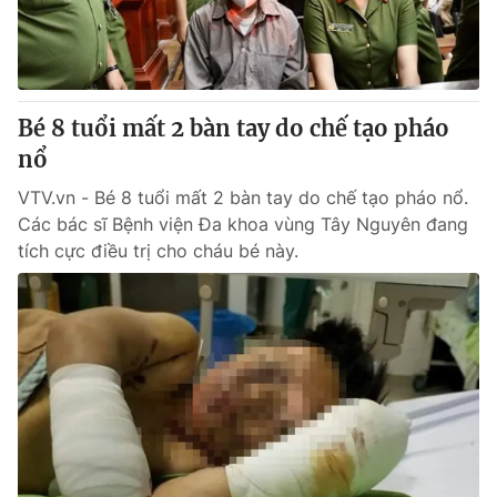
Giấy phép hoạt động báo in và báo điện tử số 483/GP-BTTTT
cấp ngày 29/12/2023
Tổng Biên tập:
Vũ Thanh Thủy
Phó Tổng Biên tập:
Nguyễn Thị Mỹ Hạnh, Phạm Quốc Thắng,
Bé 8 tuổi mất 2 bàn tay do chế tạo pháo
Nguyễn Trọng Ninh
Tổng đài VTV:
nổ
024.38 355 931 - 024.38 355 932
Ðiện thoại Thời báo VTV:
024.66 897 897
VTV.vn - Bé 8 tuổi mất 2 bàn tay do chế tạo pháo nổ.
Email:
toasoan@vtv.vn
Các bác sĩ Bệnh viện Đa khoa vùng Tây Nguyên đang
Liên hệ quảng cáo:
024-7300.7108
tích cực điều trị cho cháu bé này.