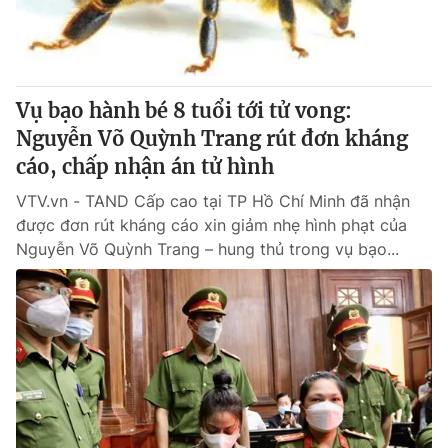
Thị trường 24h
Tấm lòng Việt
VTV4
Vươn mình bằng AI
Vụ bạo hành bé 8 tuổi tới tử vong:
VTV9
VTV8
Nguyễn Võ Quỳnh Trang rút đơn kháng
cáo, chấp nhận án tử hình
Liên hệ tòa soạn
English
VTV.vn - TAND Cấp cao tại TP Hồ Chí Minh đã nhận
được đơn rút kháng cáo xin giảm nhẹ hình phạt của
Nguyễn Võ Quỳnh Trang – hung thủ trong vụ bạo...
THỜI BÁO VTV
Theo dõi báo trên
Cơ quan chủ quản:
Đài Truyền hình Việt Nam
Cơ quan báo chí:
Thời báo VTV