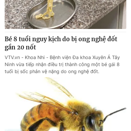
Giao lưu trực tuyến
Sản phẩm
Lịch phát sóng
Thị trường
Tư vấn
Bé 8 tuổi nguy kịch do bị ong nghệ đốt
Chuyên mục khác
gần 20 nốt
Emagazine
Podcast
VTV.vn - Khoa Nhi - Bệnh viện Đa khoa Xuyên Á Tây
Ninh vừa tiếp nhận điều trị thành công một bé gái 8
Photo
Infographic
tuổi bị sốc phản vệ nặng do ong nghệ đốt.
Video
Shorts video
VTV Money
VTV Thể thao
VTV Sức khoẻ
Bất động sản