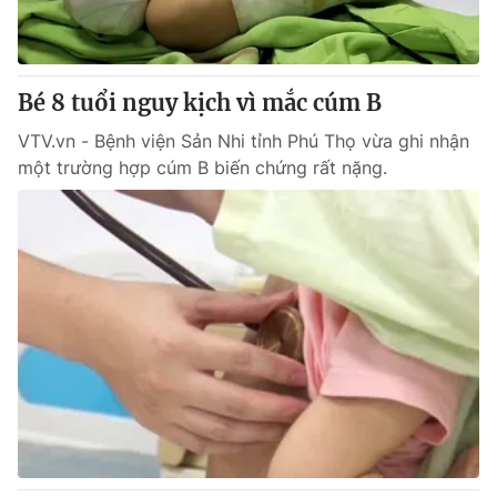
® Cấm sao chép dưới mọi hình thức nếu không có sự chấp
thuận bằng văn bản. Ghi rõ nguồn VTV.vn khi phát hành lại
Bé 8 tuổi nguy kịch vì mắc cúm B
thông tin từ website này.
VTV.vn - Bệnh viện Sản Nhi tỉnh Phú Thọ vừa ghi nhận
một trường hợp cúm B biến chứng rất nặng.