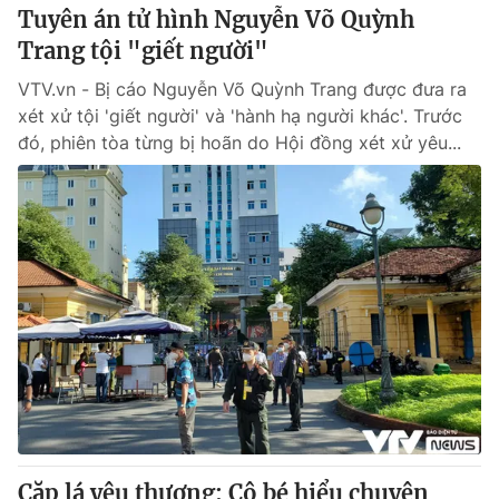
Tuyên án tử hình Nguyễn Võ Quỳnh
Trang tội "giết người"
VTV.vn - Bị cáo Nguyễn Võ Quỳnh Trang được đưa ra
xét xử tội 'giết người' và 'hành hạ người khác'. Trước
đó, phiên tòa từng bị hoãn do Hội đồng xét xử yêu...
Cặp lá yêu thương: Cô bé hiểu chuyện