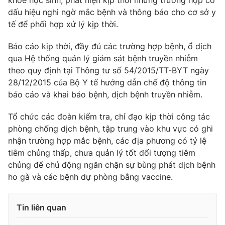
khỏe học sinh, phát hiện kịp thời những trường hợp có
Ðiện thoại Thời báo VTV:
024.66 897 897
dấu hiệu nghi ngờ mắc bệnh và thông báo cho cơ sở y
Email:
toasoan@vtv.vn
tế để phối hợp xử lý kịp thời.
Liên hệ quảng cáo:
024-7300.7108
Báo cáo kịp thời, đầy đủ các trường hợp bệnh, ổ dịch
qua Hệ thống quản lý giám sát bệnh truyền nhiễm
theo quy định tại Thông tư số 54/2015/TT-BYT ngày
28/12/2015 của Bộ Y tế hướng dẫn chế độ thông tin
báo cáo và khai báo bệnh, dịch bệnh truyền nhiễm.
Tổ chức các đoàn kiểm tra, chỉ đạo kịp thời công tác
phòng chống dịch bệnh, tập trung vào khu vực có ghi
nhận trường hợp mắc bệnh, các địa phương có tỷ lệ
tiêm chủng thấp, chưa quản lý tốt đối tượng tiêm
chủng để chủ động ngăn chặn sự bùng phát dịch bệnh
® Cấm sao chép dưới mọi hình thức nếu không có sự chấp
ho gà và các bệnh dự phòng bằng vaccine.
thuận bằng văn bản. Ghi rõ nguồn VTV.vn khi phát hành lại
thông tin từ website này.
Tin liên quan