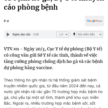
Chính trị
cáo phòng bệnh
Truyền hình
Văn hóa - Giải trí
Xã hội
Y tế
P.V
Đời sống
Pháp luật
Công nghệ
Nghe đọc bài
3:06
Giáo dục
Y tế
VTV.vn - Ngày 20/3, Cục Y tế dự phòng (Bộ Y tế)
có công văn gửi Sở Y tế các tỉnh, thành về việc
Thế giới
tăng cường phòng chống dịch ho gà và các bệnh
Tin tức
dự phòng bằng vaccine.
Kinh tế
Thế giới đó đây
Theo thông tin ghi nhận từ hệ thống giám sát bệnh
Tài chính
Dữ liệu và đời sống
truyền nhiễm quốc gia, từ đầu năm 2024 đến nay, cả
Câu chuyện quốc tế
Thị trường
nước ghi nhận rải rác gần 70 trường hợp mắc bệnh ho
gà, chủ yếu tại một số tỉnh, thành phố khu vực miền
Truyền hình
Góc doanh nghiệp
Bắc. Ngoài ra, nhiều trường hợp mắc bệnh sởi, sốt