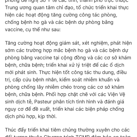
phòng đề nghị Sở Y tế các tỉnh, thành phố trực thuộc
Trung ương quan tâm chỉ đạo, tổ chức triển khai thực
Photo
Infographic
hiện các hoạt động tăng cường công tác phòng,
chống bệnh ho gà và các bệnh dự phòng bằng
Video
Shorts video
vaccine, cụ thể như sau:
Tăng cường hoạt động giám sát, xét nghiệm, phát hiện
VTV Money
VTV Thể thao
sớm các trường hợp mắc bệnh ho gà và các bệnh dự
phòng bằng vaccine tại cộng đồng và các cơ sở khám
VTV Sức khoẻ
Bất động sản
bệnh, chữa bệnh; triển khai xử lý triệt để các ổ dịch
mới phát sinh. Thực hiện tốt công tác thu dung, điều
trị, cấp cứu bệnh nhân, kiểm soát nhiễm khuẩn và
Thị trường 24h
Tấm lòng Việt
phòng chống lây nhiễm chéo trong các cơ sở khám
bệnh, chữa bệnh. Phối hợp chặt chẽ với các Viện Vệ
VTV4
Vươn mình bằng AI
sinh dịch tễ, Pasteur phân tích tình hình và đánh giá
nguy cơ để đề xuất, triển khai các biện pháp chống
VTV9
dịch phù hợp, kịp thời.
VTV8
Thúc đẩy triển khai tiêm chủng thường xuyên cho các
Liên hệ tòa soạn
English