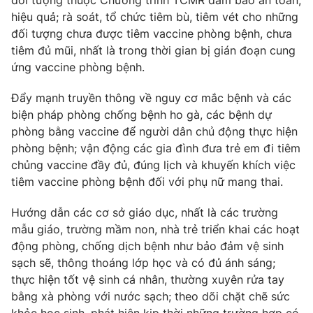
đối tượng thuộc Chương trình TCMR đảm bảo an toàn,
hiệu quả; rà soát, tổ chức tiêm bù, tiêm vét cho những
đối tượng chưa được tiêm vaccine phòng bệnh, chưa
tiêm đủ mũi, nhất là trong thời gian bị gián đoạn cung
ứng vaccine phòng bệnh.
THỜI BÁO VTV
Đẩy mạnh truyền thông về nguy cơ mắc bệnh và các
biện pháp phòng chống bệnh ho gà, các bệnh dự
phòng bằng vaccine để người dân chủ động thực hiện
Theo dõi báo trên
phòng bệnh; vận động các gia đình đưa trẻ em đi tiêm
chủng vaccine đầy đủ, đúng lịch và khuyến khích việc
Cơ quan chủ quản:
Đài Truyền hình Việt Nam
tiêm vaccine phòng bệnh đối với phụ nữ mang thai.
Cơ quan báo chí:
Thời báo VTV
Hướng dẫn các cơ sở giáo dục, nhất là các trường
Giấy phép hoạt động báo in và báo điện tử số 483/GP-BTTTT
cấp ngày 29/12/2023
mẫu giáo, trường mầm non, nhà trẻ triển khai các hoạt
động phòng, chống dịch bệnh như bảo đảm vệ sinh
Tổng Biên tập:
Vũ Thanh Thủy
sạch sẽ, thông thoáng lớp học và có đủ ánh sáng;
Phó Tổng Biên tập:
Nguyễn Thị Mỹ Hạnh, Phạm Quốc Thắng,
thực hiện tốt vệ sinh cá nhân, thường xuyên rửa tay
Nguyễn Trọng Ninh
bằng xà phòng với nước sạch; theo dõi chặt chẽ sức
Tổng đài VTV:
024.38 355 931 - 024.38 355 932