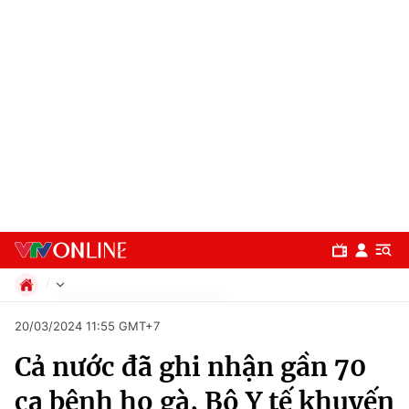
Chính trị
20/03/2024 11:55 GMT+7
Xã hội
Cả nước đã ghi nhận gần 70
Pháp luật
Chuyên mục
Kinh tế
ca bệnh ho gà, Bộ Y tế khuyến
Thể thao