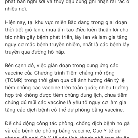
phát ban nghi sởi và thủy đậu cũng ghi nhận rải rác ở
Phim VTV
Giải trí
nhiều nơi.
Hậu trường
Điện ảnh
Hiện nay, tại khu vực miền Bắc đang trong giai đoạn
Đời sống
Nhân vật
thời tiết gió lạnh, mưa ẩm tạo điều kiện thuận lợi cho
Âm nhạc
tác nhân gây bệnh phát triển, lây lan và làm gia tăng
Du lịch
Khán giả
Giáo dục
Sao
nguy cơ mắc bệnh truyền nhiễm, nhất là các bệnh lây
Làm đẹp
Giải sao mai
truyền qua đường hô hấp.
Tuyển sinh
Công nghệ
Chất lượng cuộc sống
Bên cạnh đó, việc gián đoạn trong cung ứng các
Học trực tuyến
vaccine của Chương trình Tiêm chủng mở rộng
Hitech Công nghệ tương lai
Giao lưu trực tuyến
(TCMR) trong thời gian qua đã ảnh hưởng đến tỷ lệ
Sản phẩm
tiêm chủng các vaccine trên toàn quốc; nhiều trường
hợp trẻ không được tiêm chủng đúng lịch, chưa tiêm
Lịch phát sóng
Thị trường
chủng đủ mũi các vaccine là yếu tố nguy cơ làm gia
tăng các dịch bệnh có thể dự phòng bằng vaccine.
Tư vấn
Chuyên mục khác
Để chủ động công tác phòng, chống dịch bệnh ho gà
Emagazine
Podcast
và các bệnh dự phòng bằng vaccine, Cục Y tế dự