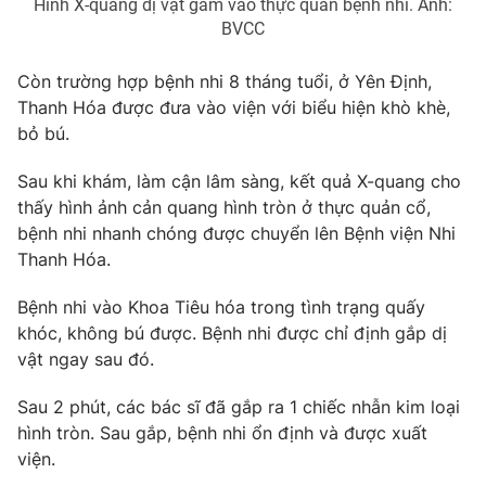
Hình X-quang dị vật găm vào thực quản bệnh nhi. Ảnh:
BVCC
Photo
Infographic
Còn trường hợp bệnh nhi 8 tháng tuổi, ở Yên Định,
Video
Shorts video
Thanh Hóa được đưa vào viện với biểu hiện khò khè,
bỏ bú.
VTV Money
VTV Thể thao
Sau khi khám, làm cận lâm sàng, kết quả X-quang cho
thấy hình ảnh cản quang hình tròn ở thực quản cổ,
VTV Sức khoẻ
Bất động sản
bệnh nhi nhanh chóng được chuyển lên Bệnh viện Nhi
Thanh Hóa.
Thị trường 24h
Tấm lòng Việt
Bệnh nhi vào Khoa Tiêu hóa trong tình trạng quấy
khóc, không bú được. Bệnh nhi được chỉ định gắp dị
VTV4
Vươn mình bằng AI
vật ngay sau đó.
Sau 2 phút, các bác sĩ đã gắp ra 1 chiếc nhẫn kim loại
VTV9
VTV8
hình tròn. Sau gắp, bệnh nhi ổn định và được xuất
viện.
Liên hệ tòa soạn
English