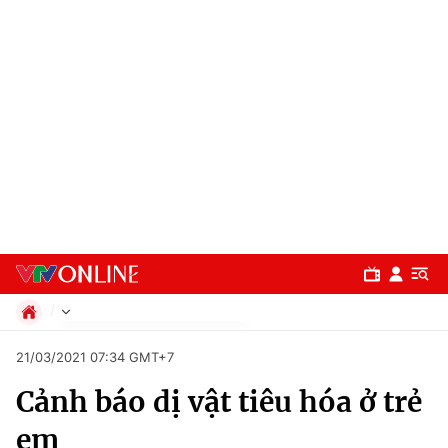
Chính trị
21/03/2021 07:34 GMT+7
Xã hội
Cảnh báo dị vật tiêu hóa ở trẻ
Pháp luật
Chuyên mục
Kinh tế
em
Thể thao