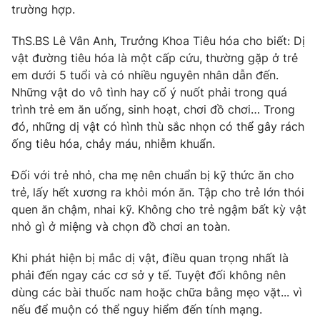
Ðiện thoại Thời báo VTV:
024.66 897 897
trường hợp.
Email:
toasoan@vtv.vn
ThS.BS Lê Vân Anh, Trưởng Khoa Tiêu hóa cho biết: Dị
Liên hệ quảng cáo:
024-7300.7108
vật đường tiêu hóa là một cấp cứu, thường gặp ở trẻ
em dưới 5 tuổi và có nhiều nguyên nhân dẫn đến.
Những vật do vô tình hay cố ý nuốt phải trong quá
trình trẻ em ăn uống, sinh hoạt, chơi đồ chơi… Trong
đó, những dị vật có hình thù sắc nhọn có thể gây rách
ống tiêu hóa, chảy máu, nhiễm khuẩn.
Đối với trẻ nhỏ, cha mẹ nên chuẩn bị kỹ thức ăn cho
trẻ, lấy hết xương ra khỏi món ăn. Tập cho trẻ lớn thói
quen ăn chậm, nhai kỹ. Không cho trẻ ngậm bất kỳ vật
nhỏ gì ở miệng và chọn đồ chơi an toàn.
® Cấm sao chép dưới mọi hình thức nếu không có sự chấp
Khi phát hiện bị mắc dị vật, điều quan trọng nhất là
thuận bằng văn bản. Ghi rõ nguồn VTV.vn khi phát hành lại
phải đến ngay các cơ sở y tế. Tuyệt đối không nên
thông tin từ website này.
dùng các bài thuốc nam hoặc chữa bằng mẹo vặt... vì
nếu để muộn có thể nguy hiểm đến tính mạng.