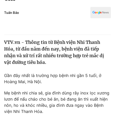
Chính trị
Truyền hình
Văn hóa - Giải trí
Tuấn Bảo
Xã hội
Y tế
Đời sống
Pháp luật
Công nghệ
Giáo dục
VTV.vn - Thông tin từ Bệnh viện Nhi Thanh
Y tế
Hóa, từ đầu năm đến nay, bệnh viện đã tiếp
nhận và xử trí rất nhiều trường hợp trẻ mắc dị
Thế giới
vật đường tiêu hóa.
Tin tức
Gần đây nhất là trường hợp bệnh nhi gần 5 tuổi, ở
Kinh tế
Hoàng Mai, Hà Nội.
Thế giới đó đây
Tài chính
Dữ liệu và đời sống
Câu chuyện quốc tế
Mẹ bệnh nhi chia sẻ, gia đình dùng rây inox lọc xương
Thị trường
lươn để nấu cháo cho bé ăn, bé đang ăn thì xuất hiện
nôn, ho và khóc nhiều, gia đình đưa ngay vào Bệnh
Truyền hình
Góc doanh nghiệp
viện Nhi Thanh Hóa.