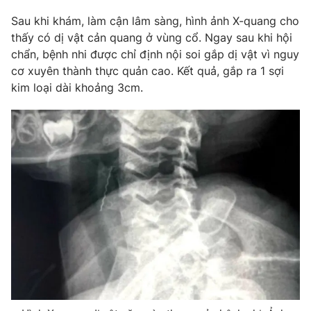
Phim VTV
Giải trí
Sau khi khám, làm cận lâm sàng, hình ảnh X-quang cho
Hậu trường
thấy có dị vật cản quang ở vùng cổ. Ngay sau khi hội
Điện ảnh
chẩn, bệnh nhi được chỉ định nội soi gắp dị vật vì nguy
Đời sống
Nhân vật
cơ xuyên thành thực quản cao. Kết quả, gắp ra 1 sợi
Âm nhạc
Du lịch
Khán giả
kim loại dài khoảng 3cm.
Giáo dục
Sao
Làm đẹp
Giải sao mai
Tuyển sinh
Công nghệ
Chất lượng cuộc sống
Học trực tuyến
Hitech Công nghệ tương lai
Giao lưu trực tuyến
Sản phẩm
Lịch phát sóng
Thị trường
Tư vấn
Chuyên mục khác
Emagazine
Podcast