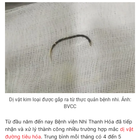
THỜI BÁO VTV
Theo dõi báo trên
Cơ quan chủ quản:
Đài Truyền hình Việt Nam
Cơ quan báo chí:
Thời báo VTV
Giấy phép hoạt động báo in và báo điện tử số 483/GP-BTTTT
Dị vật kim loại được gắp ra từ thực quản bệnh nhi. Ảnh:
cấp ngày 29/12/2023
BVCC
Tổng Biên tập:
Vũ Thanh Thủy
Phó Tổng Biên tập:
Nguyễn Thị Mỹ Hạnh, Phạm Quốc Thắng,
Từ đầu năm đến nay Bệnh viện Nhi Thanh Hóa đã tiếp
Nguyễn Trọng Ninh
nhận và xử lý thành công nhiều trường hợp mắc
dị vật
Tổng đài VTV:
024.38 355 931 - 024.38 355 932
đường tiêu hóa
. Trung bình mỗi tháng có 4 đến 5