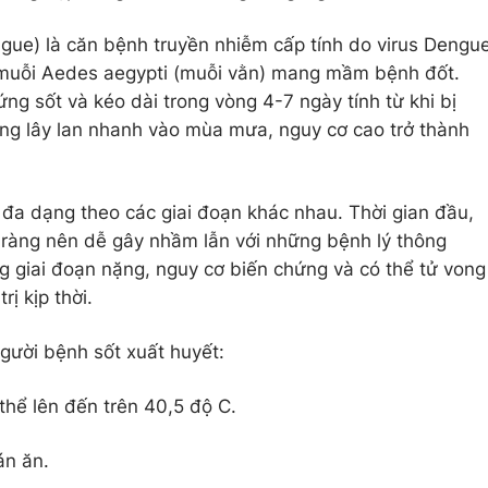
ngue) là căn bệnh truyền nhiễm cấp tính do virus Dengu
i muỗi Aedes aegypti (muỗi vằn) mang mầm bệnh đốt.
ứng sốt và kéo dài trong vòng 4-7 ngày tính từ khi bị
ng lây lan nhanh vào mùa mưa, nguy cơ cao trở thành
t đa dạng theo các giai đoạn khác nhau. Thời gian đầu,
 ràng nên dễ gây nhầm lẫn với những bệnh lý thông
 giai đoạn nặng, nguy cơ biến chứng và có thể tử vong
ị kịp thời.
gười bệnh sốt xuất huyết:
 thể lên đến trên 40,5 độ C.
án ăn.