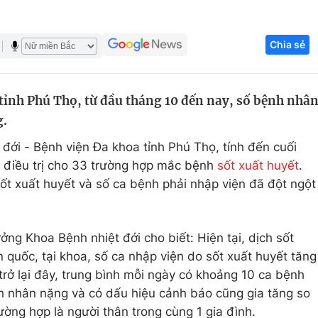
Góc ảnh
Chia sẻ
Giáo dục
Công nghệ
Tuyển sinh
Hitech Công ng
tỉnh Phú Thọ, từ đầu tháng 10 đến nay, số bệnh nhâ
g.
Học trực tuyến
Sản phẩm
đới - Bệnh viện Đa khoa tỉnh Phú Thọ, tính đến cuối
g
Thị trường
 điều trị cho 33 trường hợp mắc bệnh
sốt xuất huyết
.
Tư vấn
t xuất huyết và số ca bệnh phải nhập viện đã đột ngột
ng Khoa Bệnh nhiệt đới cho biết: Hiện tại, dịch sốt
 quốc, tại khoa, số ca nhập viện do sốt xuất huyết tăng
trở lại đây, trung bình mỗi ngày có khoảng 10 ca bệnh
h nhân nặng và có dấu hiệu cảnh báo cũng gia tăng so
ường hợp là người thân trong cùng 1 gia đình.