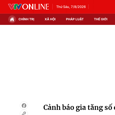
Thứ Sáu, 7/8/2026
CHÍNH TRỊ
XÃ HỘI
PHÁP LUẬT
THẾ GIỚI
Chính trị
Xã hội
Thế giới
Kinh tế
Tin tức
Tài chính
Thế giới đó đây
Thị trường
Câu chuyện quốc tế
Góc doanh nghiệp
Dữ liệu và đời sống
Cảnh báo gia tăng số 