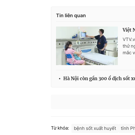
Tin liên quan
Việt 
VTV.v
thử n
mắc v
Hà Nội còn gần 300 ổ dịch sốt x
Từ khóa:
bệnh sốt xuất huyết
tỉnh P