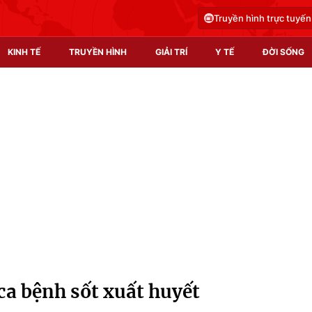
Truyền hình trực tuyến
KINH TẾ
TRUYỀN HÌNH
GIẢI TRÍ
Y TẾ
ĐỜI SỐNG
Pháp luật
Y tế
Truyền hình
Multimedia
Phim VTV
Video
Hậu trường
Shorts video
Nhân vật
Podcast
Khán giả
EMagazine
Giải sao mai
Photo
ca bệnh sốt xuất huyết
Infographic