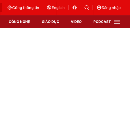
Cổng thông tin
English
Đăng nhập
CÔNG NGHỆ
GIÁO DỤC
VIDEO
PODCAST
VTV Money
VTV Thể thao
VTV Sức khoẻ
Bất động sản
Thị trường 24h
Tấm lòng Việt
Vươn mình bằng AI
VTV4
VTV8
VTV9
Lịch phát sóng
Giao lưu trực tuyến
Sự kiện