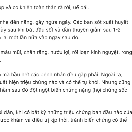
 và cơ khiến toàn thân rã rời, uể oải.
 nhẹ đến nặng, gây ngứa ngáy. Các ban sốt xuất huyết
gày sau khi bắt đầu sốt và dần thuyên giảm sau 1-2
 lại một lần nữa vào ngày sau đó.
 máu mũi, chân răng, nướu lợi, rối loạn kinh nguyệt, rong
…
h mà hầu hết các bệnh nhân đều gặp phải. Ngoài ra,
ất hiện triệu chứng nào và có thể tự khỏi. Nhưng cũng
thầm sau đó đột ngột biến chứng nặng (hội chứng sốc
ời dân, khi có bất kỳ những triệu chứng ban đầu nào củ
ợc khám và điều trị kịp thời, tránh biến chứng có thể