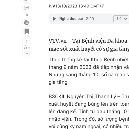
P.V
13/10/2023 13:49 GMT+7
0
2:20
Nghe đọc bài
Giải trí
Đời sống
Điện ảnh
Du lịch
VTV.vn - Tại Bệnh viện Đa khoa 
mắc sốt xuất huyết có sự gia tăn
Âm nhạc
Làm đẹp
Theo thống kê tại Khoa Bệnh nhiệt 
Sao
Chất lượng cuộc sốn
tháng 9 năm 2023 đã tiếp nhận và
Nhưng sang tháng 10, số ca mắc số
gia tăng.
BSCKII. Nguyễn Thị Thanh Lý – Trưở
xuất huyết đang bùng lên trên toàn
lên đáng kể. Tính từ đầu tháng 10 
nhập viện. Trong đó, số lượng bện
với cùng kỳ năm ngoái, có nhiều tr