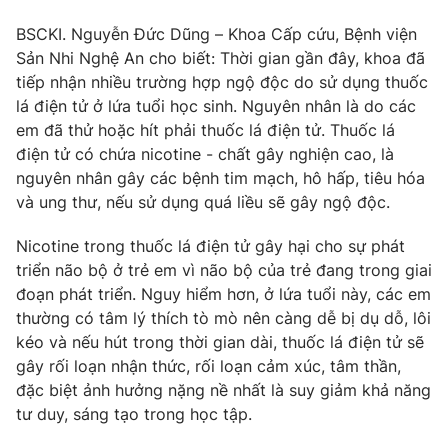
Phim VTV
Giải trí
BSCKI. Nguyễn Đức Dũng – Khoa Cấp cứu, Bệnh viện
Hậu trường
Sản Nhi Nghệ An cho biết: Thời gian gần đây, khoa đã
Điện ảnh
Đời sống
tiếp nhận nhiều trường hợp ngộ độc do sử dụng thuốc
Nhân vật
Âm nhạc
lá điện tử ở lứa tuổi học sinh. Nguyên nhân là do các
Du lịch
Khán giả
em đã thử hoặc hít phải thuốc lá điện tử. Thuốc lá
Giáo dục
Sao
điện tử có chứa nicotine - chất gây nghiện cao, là
Làm đẹp
Giải sao mai
nguyên nhân gây các bệnh tim mạch, hô hấp, tiêu hóa
Tuyển sinh
Công nghệ
Chất lượng cuộc sống
và ung thư, nếu sử dụng quá liều sẽ gây ngộ độc.
Học trực tuyến
Hitech Công nghệ tương lai
Nicotine trong thuốc lá điện tử gây hại cho sự phát
Giao lưu trực tuyến
triển não bộ ở trẻ em vì não bộ của trẻ đang trong giai
Sản phẩm
đoạn phát triển. Nguy hiểm hơn, ở lứa tuổi này, các em
Lịch phát sóng
Thị trường
thường có tâm lý thích tò mò nên càng dễ bị dụ dỗ, lôi
kéo và nếu hút trong thời gian dài, thuốc lá điện tử sẽ
Tư vấn
gây rối loạn nhận thức, rối loạn cảm xúc, tâm thần,
Chuyên mục khác
đặc biệt ảnh hưởng nặng nề nhất là suy giảm khả năng
tư duy, sáng tạo trong học tập.
Emagazine
Podcast