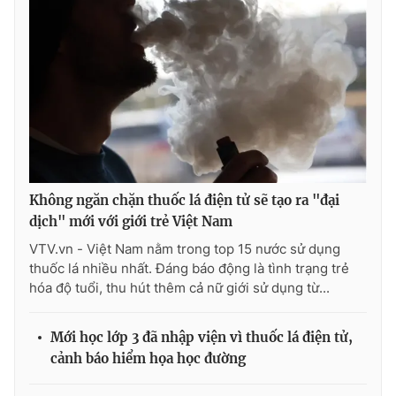
THỜI BÁO VTV
Theo dõi báo trên
Không ngăn chặn thuốc lá điện tử sẽ tạo ra "đại
dịch" mới với giới trẻ Việt Nam
Cơ quan chủ quản:
Đài Truyền hình Việt Nam
Cơ quan báo chí:
Thời báo VTV
VTV.vn - Việt Nam nằm trong top 15 nước sử dụng
thuốc lá nhiều nhất. Đáng báo động là tình trạng trẻ
Giấy phép hoạt động báo in và báo điện tử số 483/GP-BTTTT
hóa độ tuổi, thu hút thêm cả nữ giới sử dụng từ...
cấp ngày 29/12/2023
Tổng Biên tập:
Vũ Thanh Thủy
Mới học lớp 3 đã nhập viện vì thuốc lá điện tử,
Phó Tổng Biên tập:
Nguyễn Thị Mỹ Hạnh, Phạm Quốc Thắng,
Nguyễn Trọng Ninh
cảnh báo hiểm họa học đường
Tổng đài VTV:
024.38 355 931 - 024.38 355 932