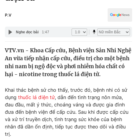
Chính trị
Truyền hình
Văn hóa - Giải trí
P.V
Xã hội
Y tế
Đời sống
Nghe đọc bài
1:47
Pháp luật
Công nghệ
Giáo dục
VTV.vn - Khoa Cấp cứu, Bệnh viện Sản Nhi Nghệ
Y tế
An vừa tiếp nhận cấp cứu, điều trị cho một bệnh
nhi nam bị ngộ độc và phơi nhiễm hóa chất có
Thế giới
hại - nicotine trong thuốc lá điện tử.
Tin tức
Khai thác bệnh sử cho thấy, trước đó, bệnh nhi có sử
Kinh tế
dụng
thuốc lá điện tử
, dẫn đến tình trạng nôn mửa,
Thế giới đó đây
Tài chính
đau đầu, mất ý thức, choáng váng và được gia đình
Dữ liệu và đời sống
Câu chuyện quốc tế
đưa đến bệnh viện để cấp cứu. Sau khi được cấp cứu
Thị trường
và xử trí truyền dịch, tình trạng sức khỏe của bệnh
Truyền hình
nhân đã dần ổn định, tiếp tục được theo dõi và điều
Góc doanh nghiệp
trị.