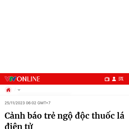
Chính trị
25/11/2023 06:02 GMT+7
Xã hội
Cảnh báo trẻ ngộ độc thuốc lá
Pháp luật
Chuyên mục
Kinh tế
điện tử
Thể thao