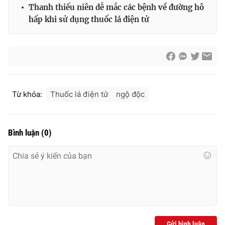
Ðiện thoại Thời báo VTV:
024.66 897 897
Thanh thiếu niên dễ mắc các bệnh về đường hô
hấp khi sử dụng thuốc lá điện tử
Email:
toasoan@vtv.vn
Liên hệ quảng cáo:
024-7300.7108
Từ khóa:
Thuốc lá điện tử
ngộ độc
Bình luận
(
0
)
® Cấm sao chép dưới mọi hình thức nếu không có sự chấp
thuận bằng văn bản. Ghi rõ nguồn VTV.vn khi phát hành lại
thông tin từ website này.
Gửi bình luận