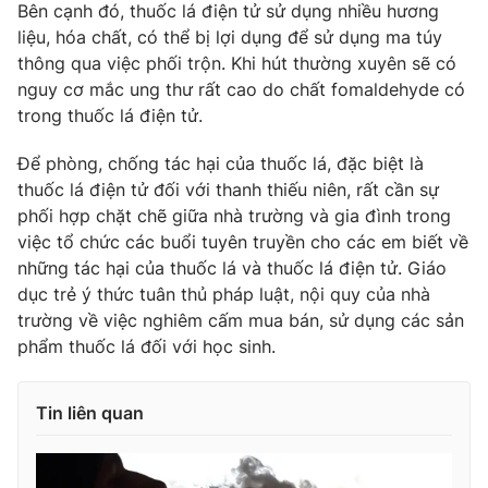
Bên cạnh đó, thuốc lá điện tử sử dụng nhiều hương
Photo
Infographic
liệu, hóa chất, có thể bị lợi dụng để sử dụng ma túy
thông qua việc phối trộn. Khi hút thường xuyên sẽ có
nguy cơ mắc ung thư rất cao do chất fomaldehyde có
Video
Shorts video
trong thuốc lá điện tử.
VTV Money
VTV Thể thao
Để phòng, chống tác hại của thuốc lá, đặc biệt là
thuốc lá điện tử đối với thanh thiếu niên, rất cần sự
phối hợp chặt chẽ giữa nhà trường và gia đình trong
VTV Sức khoẻ
Bất động sản
việc tổ chức các buổi tuyên truyền cho các em biết về
những tác hại của thuốc lá và thuốc lá điện tử. Giáo
Thị trường 24h
Tấm lòng Việt
dục trẻ ý thức tuân thủ pháp luật, nội quy của nhà
trường về việc nghiêm cấm mua bán, sử dụng các sản
phẩm thuốc lá đối với học sinh.
VTV4
Vươn mình bằng AI
Tin liên quan
VTV9
VTV8
Liên hệ tòa soạn
English