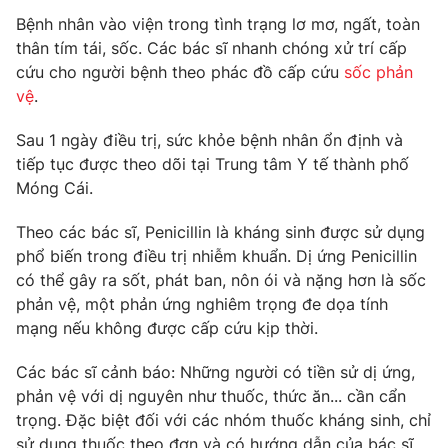
Phim VTV
Giải trí
Bệnh nhân vào viện trong tình trạng lơ mơ, ngất, toàn
Hậu trường
thân tím tái, sốc. Các bác sĩ nhanh chóng xử trí cấp
Điện ảnh
cứu cho người bệnh theo phác đồ cấp cứu
sốc phản
Đời sống
Nhân vật
vệ
.
Âm nhạc
Du lịch
Khán giả
Giáo dục
Sau 1 ngày điều trị, sức khỏe bệnh nhân ổn định và
Sao
Làm đẹp
tiếp tục được theo dõi tại Trung tâm Y tế thành phố
Giải sao mai
Tuyển sinh
Móng Cái.
Công nghệ
Chất lượng cuộc sống
Học trực tuyến
Theo các bác sĩ, Penicillin là kháng sinh được sử dụng
Hitech Công nghệ tương lai
Giao lưu trực tuyến
phổ biến trong điều trị nhiễm khuẩn. Dị ứng Penicillin
Sản phẩm
có thể gây ra sốt, phát ban, nôn ói và nặng hơn là sốc
phản vệ, một phản ứng nghiêm trọng đe dọa tính
Lịch phát sóng
Thị trường
mạng nếu không được cấp cứu kịp thời.
Tư vấn
Các bác sĩ cảnh báo: Những người có tiền sử dị ứng,
Chuyên mục khác
phản vệ với dị nguyên như thuốc, thức ăn... cần cẩn
trọng. Đặc biệt đối với các nhóm thuốc kháng sinh, chỉ
Emagazine
Podcast
sử dụng thuốc theo đơn và có hướng dẫn của bác sĩ.