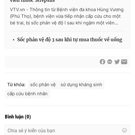
viên thuốc Strepsils
VTV.vn - Thông tin từ Bệnh viện đa khoa Hùng Vương
(Phú Thọ), bệnh viện vừa tiếp nhận cấp cứu cho một
bé trai, bị sốc phản vệ độ I sau khi ngậm một viên...
THỜI BÁO VTV
Sốc phản vệ độ 3 sau khi tự mua thuốc về uống
Theo dõi báo trên
Cơ quan chủ quản:
Đài Truyền hình Việt Nam
Cơ quan báo chí:
Thời báo VTV
Từ khóa:
sốc phản vệ
sử dụng kháng sinh
Giấy phép hoạt động báo in và báo điện tử số 483/GP-BTTTT
cấp cứu bệnh nhân
cấp ngày 29/12/2023
Tổng Biên tập:
Vũ Thanh Thủy
Phó Tổng Biên tập:
Nguyễn Thị Mỹ Hạnh, Phạm Quốc Thắng,
Bình luận
(
0
)
Nguyễn Trọng Ninh
Tổng đài VTV:
024.38 355 931 - 024.38 355 932