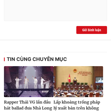
Ðiện thoại Thời báo VTV:
024.66 897 897
Email:
toasoan@vtv.vn
Liên hệ quảng cáo:
024-7300.7108
Gửi bình luận
TIN CÙNG CHUYÊN MỤC
® Cấm sao chép dưới mọi hình thức nếu không có sự chấp
thuận bằng văn bản. Ghi rõ nguồn VTV.vn khi phát hành lại
thông tin từ website này.
Rapper Thái VG lần đầu
Lấp khoảng trống pháp
hát ballad đưa Nhà Long
lý xuất bản trên không