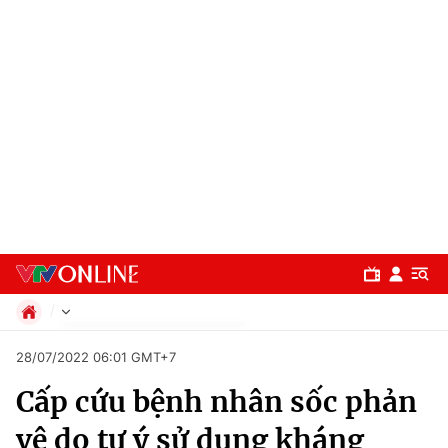
Chính trị
28/07/2022 06:01 GMT+7
Xã hội
Cấp cứu bệnh nhân sốc phản
Pháp luật
Chuyên mục
Kinh tế
vệ do tự ý sử dụng kháng
Thể thao