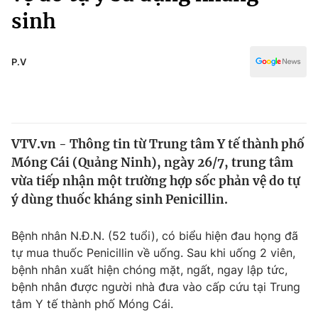
Chính trị
sinh
Truyền hình
Văn hóa - Giải trí
Xã hội
Y tế
P.V
Đời sống
Pháp luật
Công nghệ
Giáo dục
Y tế
VTV.vn - Thông tin từ Trung tâm Y tế thành phố
Móng Cái (Quảng Ninh), ngày 26/7, trung tâm
Thế giới
vừa tiếp nhận một trường hợp sốc phản vệ do tự
Tin tức
ý dùng thuốc kháng sinh Penicillin.
Kinh tế
Thế giới đó đây
Bệnh nhân N.Đ.N. (52 tuổi), có biểu hiện đau họng đã
Tài chính
Dữ liệu và đời sống
tự mua thuốc Penicillin về uống. Sau khi uống 2 viên,
Câu chuyện quốc tế
Thị trường
bệnh nhân xuất hiện chóng mặt, ngất, ngay lập tức,
bệnh nhân được người nhà đưa vào cấp cứu tại Trung
Truyền hình
Góc doanh nghiệp
tâm Y tế thành phố Móng Cái.