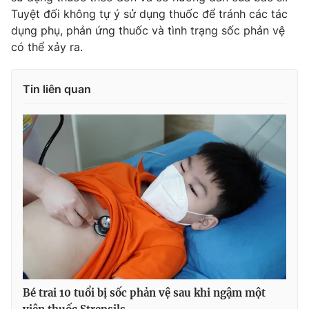
Tuyệt đối không tự ý sử dụng thuốc để tránh các tác
Photo
Infographic
dụng phụ, phản ứng thuốc và tình trạng sốc phản vệ
có thể xảy ra.
Video
Shorts video
Tin liên quan
VTV Money
VTV Thể thao
VTV Sức khoẻ
Bất động sản
Thị trường 24h
Tấm lòng Việt
VTV4
Vươn mình bằng AI
VTV9
VTV8
Bé trai 10 tuổi bị sốc phản vệ sau khi ngậm một
Liên hệ tòa soạn
English