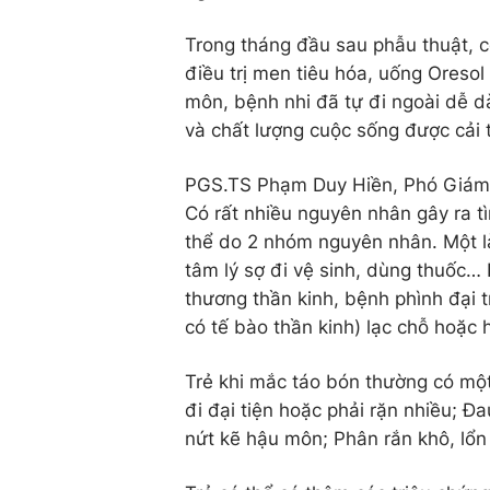
Trong tháng đầu sau phẫu thuật, c
điều trị men tiêu hóa, uống Oresol
môn, bệnh nhi đã tự đi ngoài dễ d
và chất lượng cuộc sống được cải t
PGS.TS Phạm Duy Hiền, Phó Giám 
Có rất nhiều nguyên nhân gây ra tì
thể do 2 nhóm nguyên nhân. Một là
tâm lý sợ đi vệ sinh, dùng thuốc… 
thương thần kinh, bệnh phình đại 
có tế bào thần kinh) lạc chỗ hoặc
Trẻ khi mắc táo bón thường có một 
đi đại tiện hoặc phải rặn nhiều; Đ
nứt kẽ hậu môn; Phân rắn khô, lổn