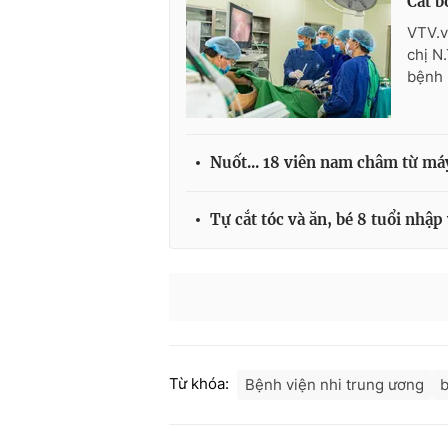
Cắt b
VTV.v
chị N
bệnh 
Nuốt... 18 viên nam châm từ máy
Tự cắt tóc và ăn, bé 8 tuổi nhập 
Từ khóa:
Bệnh viện nhi trung ương
b