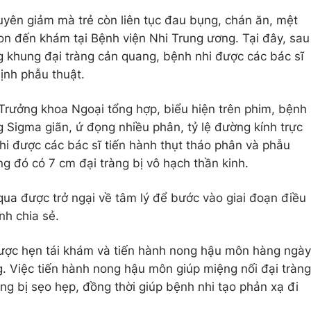
huyên giảm mà trẻ còn liên tục đau bụng, chán ăn, mệt
on đến khám tại Bệnh viện Nhi Trung ương. Tại đây, sau
 khung đại tràng cản quang, bệnh nhi được các bác sĩ
ịnh phẫu thuật.
rưởng khoa Ngoại tổng hợp, biểu hiện trên phim, bệnh
ng Sigma giãn, ứ đọng nhiều phân, tỷ lệ đường kính trực
i được các bác sĩ tiến hành thụt tháo phân và phẫu
ng đó có 7 cm đại tràng bị vô hạch thần kinh.
qua được trở ngại về tâm lý để bước vào giai đoạn điều
nh chia sẻ.
được hẹn tái khám và tiến hành nong hậu môn hàng ngày
g. Việc tiến hành nong hậu môn giúp miệng nối đại tràng
 bị sẹo hẹp, đồng thời giúp bệnh nhi tạo phản xạ đi