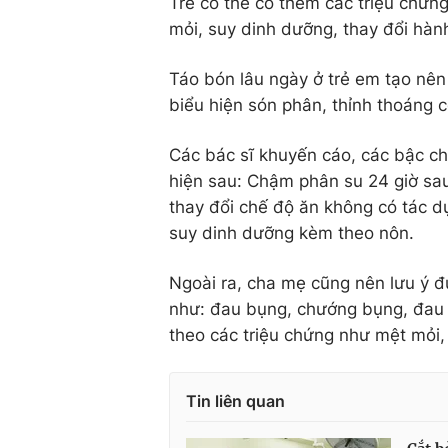
Trẻ có thể có thêm các triệu chứ
mỏi, suy dinh dưỡng, thay đổi hành 
Táo bón lâu ngày ở trẻ em tạo nên 
biểu hiện són phân, thỉnh thoáng 
Các bác sĩ khuyến cáo, các bậc ch
hiện sau: Chậm phân su 24 giờ sau
thay đổi chế độ ăn không có tác d
suy dinh dưỡng kèm theo nôn.
Ngoài ra, cha mẹ cũng nên lưu ý đư
như: đau bụng, chướng bụng, đau n
theo các triệu chứng như mệt mỏi, 
Tin liên quan