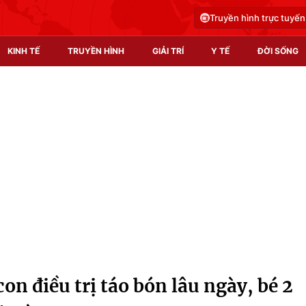
Truyền hình trực tuyến
KINH TẾ
TRUYỀN HÌNH
GIẢI TRÍ
Y TẾ
ĐỜI SỐNG
Pháp luật
Y tế
Truyền hình
Multimedia
Phim VTV
Video
Hậu trường
Shorts video
Nhân vật
Podcast
Khán giả
EMagazine
Giải sao mai
Photo
n điều trị táo bón lâu ngày, bé 2
Infographic