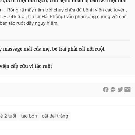
ỏ 40cm ruột nổi hạch, cứu bệnh nhân bị bán tắc ruột non
n - Ròng rã mấy năm trời chạy chữa đủ bệnh viện các tuyến,
.T.H. (46 tuổi, trú tại Hải Phòng) vẫn phải sống chung với căn
bán tắc ruột đầy nguy hiểm.
 massage mắt của mẹ, bé trai phải cắt nối ruột
viện cấp cứu vì tắc ruột
é 2 tuổi
táo bón
cắt đại tràng