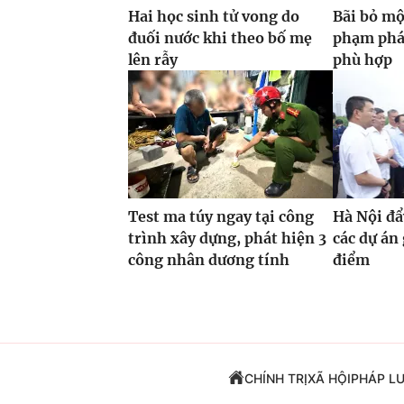
Hai học sinh tử vong do
Bãi bỏ mộ
đuối nước khi theo bố mẹ
phạm phá
lên rẫy
phù hợp
Test ma túy ngay tại công
Hà Nội đẩ
trình xây dựng, phát hiện 3
các dự án
công nhân dương tính
điểm
CHÍNH TRỊ
XÃ HỘI
PHÁP L