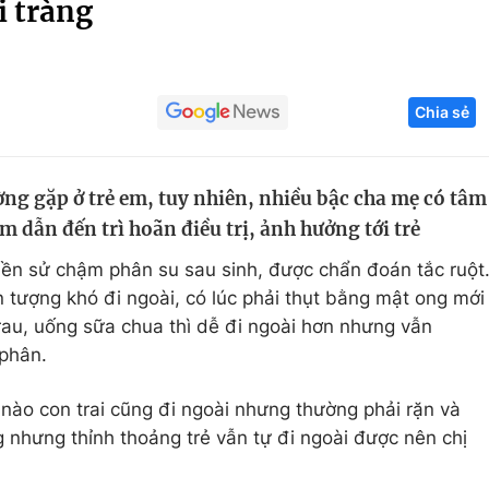
i tràng
Góc ảnh
Giáo dục
Công nghệ
Chia sẻ
Tuyển sinh
Hitech Công ng
Học trực tuyến
Sản phẩm
ờng gặp ở trẻ em, tuy nhiên, nhiều bậc cha mẹ có tâm
m dẫn đến trì hoãn điều trị, ảnh hưởng tới trẻ
g
Thị trường
ó tiền sử chậm phân su sau sinh, được chẩn đoán tắc ruột
Tư vấn
ện tượng khó đi ngoài, có lúc phải thụt bằng mật ong mới
 rau, uống sữa chua thì dễ đi ngoài hơn nhưng vẫn
 phân.
nào con trai cũng đi ngoài nhưng thường phải rặn và
g nhưng thỉnh thoảng trẻ vẫn tự đi ngoài được nên chị