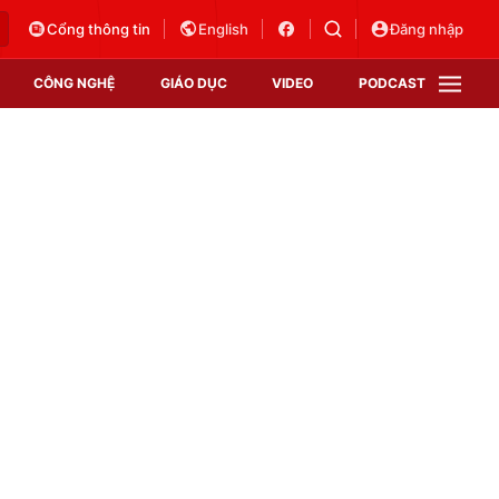
Cổng thông tin
English
Đăng nhập
CÔNG NGHỆ
GIÁO DỤC
VIDEO
PODCAST
VTV Money
VTV Thể thao
VTV Sức khoẻ
Bất động sản
Thị trường 24h
Tấm lòng Việt
Vươn mình bằng AI
VTV4
VTV8
VTV9
Lịch phát sóng
Giao lưu trực tuyến
Sự kiện