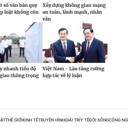
t số văn bản quy
Xây dựng không gian mạng
p luật không còn
an toàn, lành mạnh, nhân
văn
y nhanh tiến độ
Việt Nam - Lào tăng cường
 giao thông trọng
hợp tác về lý luận
UẬT
THẾ GIỚI
KINH TẾ
TRUYỀN HÌNH
GIẢI TRÍ
Y TẾ
ĐỜI SỐNG
CÔNG NG