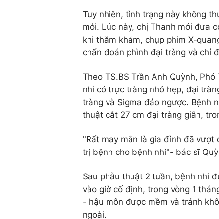
Tuy nhiên, tình trạng này không t
mỏi. Lúc này, chị Thanh mới đưa c
khi thăm khám, chụp phim X-quang
chẩn đoán phình đại tràng và chỉ đ
Theo TS.BS Trần Anh Quỳnh, Phó T
nhi có trực tràng nhỏ hẹp, đại trà
tràng và Sigma đảo ngược. Bệnh nh
thuật cắt 27 cm đại tràng giãn, tro
"Rất may mắn là gia đình đã vượt 
trị bệnh cho bệnh nhi"- bác sĩ Quỳ
Sau phẫu thuật 2 tuần, bệnh nhi 
vào giờ cố định, trong vòng 1 thán
- hậu môn được mềm và tránh không
ngoài.