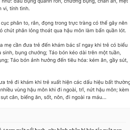
ng như: đau bụng quanh rốn, chướng bụng, chán ăn, mệt
vi, tính tình.
cục phân to, rắn, đọng trong trực tràng có thể gây nên
có chút phân lỏng thoát qua hậu môn làm bẩn quần lót.
a mẹ cần đưa trẻ đến khám bác sĩ ngay khi trẻ có biểu
 sinh, bụng chướng; Táo bón kéo dài trên một tuần,
ụng; Táo bón ảnh hưởng đến tiêu hóa: kém ăn, gầy sút,
a trẻ đi khám khi trẻ xuất hiện các dấu hiệu bất thườn
hiều vùng hậu môn khi đi ngoài, trĩ, nứt hậu môn; kèm
sụt cân, biếng ăn, sốt, nôn, đi ngoài ra máu...