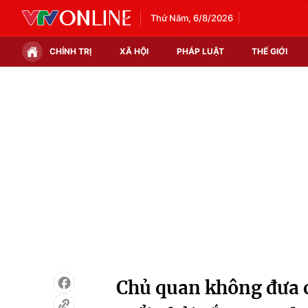
Thứ Năm, 6/8/2026
CHÍNH TRỊ
XÃ HỘI
PHÁP LUẬT
THẾ GIỚI
Chính trị
Xã hội
Thế giới
Kinh tế
Tin tức
Tài chính
Thế giới đó đây
Thị trường
Câu chuyện quốc tế
Góc doanh nghiệp
Dữ liệu và đời sống
Chủ quan không đưa co