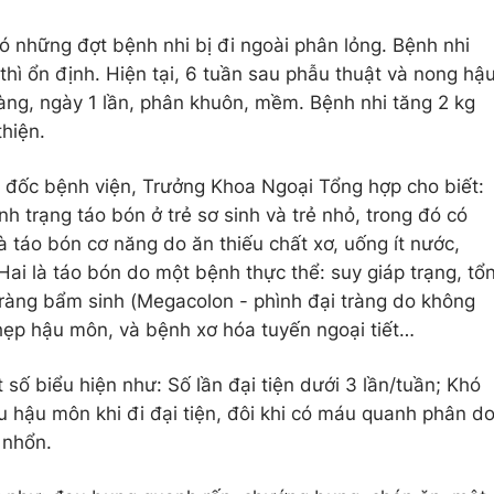
ó những đợt bệnh nhi bị đi ngoài phân lỏng. Bệnh nhi
 thì ổn định. Hiện tại, 6 tuần sau phẫu thuật và nong hậ
àng, ngày 1 lần, phân khuôn, mềm. Bệnh nhi tăng 2 kg
hiện.
đốc bệnh viện, Trưởng Khoa Ngoại Tổng hợp cho biết:
nh trạng táo bón ở trẻ sơ sinh và trẻ nhỏ, trong đó có
 táo bón cơ năng do ăn thiếu chất xơ, uống ít nước,
Hai là táo bón do một bệnh thực thể: suy giáp trạng, tổ
tràng bẩm sinh (Megacolon - phình đại tràng do không
 hẹp hậu môn, và bệnh xơ hóa tuyến ngoại tiết…
số biểu hiện như: Số lần đại tiện dưới 3 lần/tuần; Khó
au hậu môn khi đi đại tiện, đôi khi có máu quanh phân d
 nhổn.