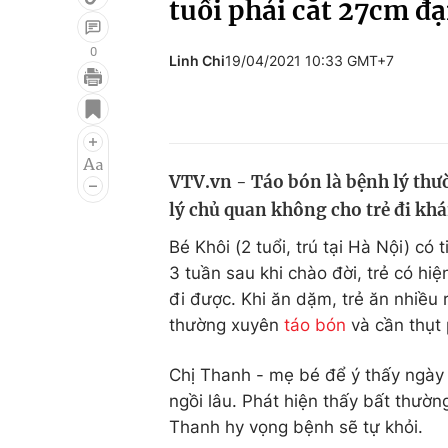
tuổi phải cắt 27cm đạ
0
Linh Chi
19/04/2021 10:33 GMT+7
Giải trí
Đời sống
Điện ảnh
Du lịch
Âm nhạc
Làm đẹp
VTV.vn - Táo bón là bệnh lý thư
lý chủ quan không cho trẻ đi khá
Sao
Chất lượng cuộc sốn
Bé Khôi (2 tuổi, trú tại Hà Nội) c
3 tuần sau khi chào đời, trẻ có hi
đi được. Khi ăn dặm, trẻ ăn nhiều
thường xuyên
táo bón
và cần thụt
Chị Thanh - mẹ bé để ý thấy ngày 
ngồi lâu. Phát hiện thấy bất thườn
Thanh hy vọng bệnh sẽ tự khỏi.