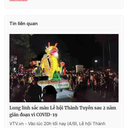
Ðiện thoại Thời báo VTV:
024.66 897 897
Email:
toasoan@vtv.vn
Liên hệ quảng cáo:
024-7300.7108
Tin liên quan
® Cấm sao chép dưới mọi hình thức nếu không có sự chấp
thuận bằng văn bản. Ghi rõ nguồn VTV.vn khi phát hành lại
Lung linh sắc màu Lễ hội Thành Tuyên sau 2 năm
thông tin từ website này.
gián đoạn vì COVID-19
VTV.vn - Vào lúc 20h tối nay (4/9), Lễ hội Thành