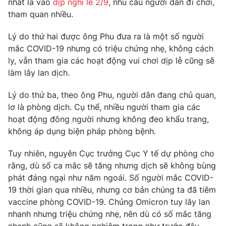
nhất là vào
dịp nghỉ lễ 2/9
, nhu cầu người dân đi chơi,
Phim VTV
Giải trí
tham quan nhiều.
Hậu trường
Điện ảnh
Lý do thứ hai được ông Phu đưa ra là một số người
Đời sống
Nhân vật
mắc COVID-19 nhưng có triệu chứng nhẹ, không cách
Âm nhạc
ly, vẫn tham gia các hoạt động vui chơi dịp lễ cũng sẽ
Du lịch
Khán giả
Giáo dục
Sao
làm lây lan dịch.
Làm đẹp
Giải sao mai
Tuyển sinh
Lý do thứ ba, theo ông Phu, người dân đang chủ quan,
Công nghệ
Chất lượng cuộc sống
lơ là phòng dịch. Cụ thể, nhiều người tham gia các
Học trực tuyến
hoạt động đông người nhưng không đeo khẩu trang,
Hitech Công nghệ tương lai
Giao lưu trực tuyến
không áp dụng biện pháp phòng bệnh.
Sản phẩm
Tuy nhiên, nguyên Cục trưởng Cục Y tế dự phòng cho
Lịch phát sóng
Thị trường
rằng, dù số ca mắc sẽ tăng nhưng dịch sẽ không bùng
phát đáng ngại như năm ngoái. Số người mắc COVID-
Tư vấn
19 thời gian qua nhiều, nhưng cơ bản chúng ta đã tiêm
Chuyên mục khác
vaccine phòng COVID-19. Chủng Omicron tuy lây lan
Emagazine
Podcast
nhanh nhưng triệu chứng nhẹ, nên dù có số mắc tăng