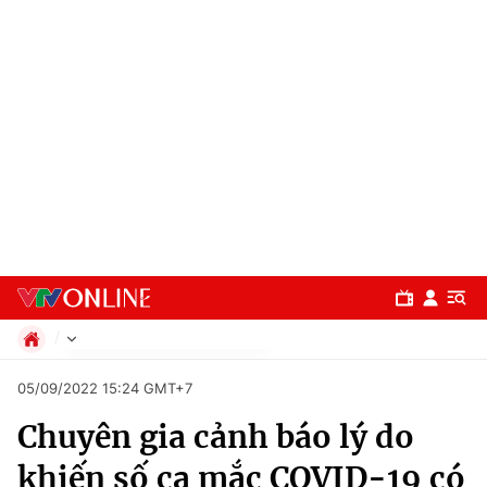
Chính trị
05/09/2022 15:24 GMT+7
Xã hội
Chuyên gia cảnh báo lý do
Pháp luật
Chuyên mục
Kinh tế
khiến số ca mắc COVID-19 có
Thể thao