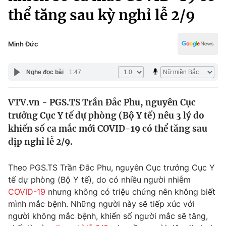
Chính trị
thể tăng sau kỳ nghỉ lễ 2/9
Truyền hình
Văn hóa - Giải trí
Xã hội
Y tế
Minh Đức
Đời sống
Pháp luật
Công nghệ
Nghe đọc bài
1:47
Giáo dục
Y tế
VTV.vn - PGS.TS Trần Đắc Phu, nguyên Cục
trưởng Cục Y tế dự phòng (Bộ Y tế) nêu 3 lý do
Thế giới
khiến số ca mắc mới COVID-19 có thể tăng sau
Tin tức
dịp nghỉ lễ 2/9.
Kinh tế
Thế giới đó đây
Theo PGS.TS Trần Đắc Phu, nguyên Cục trưởng Cục Y
Tài chính
Dữ liệu và đời sống
tế dự phòng (Bộ Y tế), do có nhiều người nhiễm
Câu chuyện quốc tế
Thị trường
COVID-19
nhưng không có triệu chứng nên không biết
mình mắc bệnh. Những người này sẽ tiếp xúc với
Truyền hình
Góc doanh nghiệp
người không mắc bệnh, khiến số người mắc sẽ tăng,