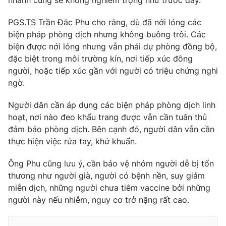
nhanh cũng sẽ không nghiêm trọng như trước đây.
Photo
Infographic
PGS.TS Trần Đắc Phu cho rằng, dù đã nới lỏng các
biện pháp phòng dịch nhưng không buông trôi. Các
Video
Shorts video
biện được nới lỏng nhưng vẫn phải dự phòng đồng bộ,
đặc biệt trong môi trường kín, nơi tiếp xúc đông
người, hoặc tiếp xúc gần với người có triệu chứng nghi
VTV Money
VTV Thể thao
ngờ.
VTV Sức khoẻ
Bất động sản
Người dân cần áp dụng các biện pháp phòng dịch linh
hoạt, nơi nào đeo khẩu trang được vẫn cần tuân thủ
đảm bảo phòng dịch. Bên cạnh đó, người dân vẫn cần
Thị trường 24h
Tấm lòng Việt
thực hiện việc rửa tay, khử khuẩn.
VTV4
Vươn mình bằng AI
Ông Phu cũng lưu ý, cần bảo vệ nhóm người dễ bị tổn
thương như người già, người có bệnh nền, suy giảm
miễn dịch, những người chưa tiêm vaccine bởi những
VTV9
VTV8
người này nếu nhiễm, nguy cơ trở nặng rất cao.
Liên hệ tòa soạn
English