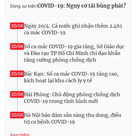
COVID-19: Nguy cơ tái bùng phát?
Dòng sự kiện:
Ngày 20/4: Cả nước ghi nhận thêm 2.461
20/04
THỜI BÁO VTV
ca mắc COVID-19
Số ca mắc COVID-19 gia tăng, Sở Giáo dục
20/04
và Đào tạo TP Hồ Chí Minh chỉ đạo khẩn
Theo dõi báo trên
tăng cường phòng chống dịch
Bắc Kạn: Số ca mắc COVID-19 tăng cao,
20/04
Cơ quan chủ quản:
Đài Truyền hình Việt Nam
kích hoạt lại khu cách ly y tế
Cơ quan báo chí:
Thời báo VTV
Giấy phép hoạt động báo in và báo điện tử số 483/GP-BTTTT
Hải Phòng: Chủ động phòng chống dịch
20/04
cấp ngày 29/12/2023
COVID-19 trong tình hình mới
Tổng Biên tập:
Vũ Thanh Thủy
Hà Nội bảo đảm sẵn sàng thu dung, điều
20/04
Phó Tổng Biên tập:
Nguyễn Thị Mỹ Hạnh, Phạm Quốc Thắng,
trị ca bệnh COVID-19
Nguyễn Trọng Ninh
Tổng đài VTV:
024.38 355 931 - 024.38 355 932
Xem thêm