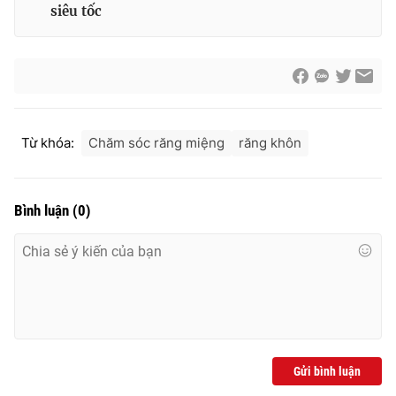
siêu tốc
THỜI BÁO VTV
Từ khóa:
Chăm sóc răng miệng
răng khôn
Theo dõi báo trên
Bình luận
(
0
)
Cơ quan chủ quản:
Đài Truyền hình Việt Nam
Cơ quan báo chí:
Thời báo VTV
Giấy phép hoạt động báo in và báo điện tử số 483/GP-BTTTT
cấp ngày 29/12/2023
Tổng Biên tập:
Vũ Thanh Thủy
Phó Tổng Biên tập:
Nguyễn Thị Mỹ Hạnh, Phạm Quốc Thắng,
Nguyễn Trọng Ninh
Gửi bình luận
Tổng đài VTV:
024.38 355 931 - 024.38 355 932