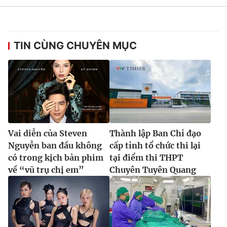
Ðiện thoại Thời báo VTV:
024.66 897 897
Email:
toasoan@vtv.vn
Liên hệ quảng cáo:
024-7300.7108
TIN CÙNG CHUYÊN MỤC
Vai diễn của Steven
Thành lập Ban Chỉ đạo
Nguyễn ban đầu không
cấp tỉnh tổ chức thi lại
có trong kịch bản phim
tại điểm thi THPT
về “vũ trụ chị em”
Chuyên Tuyên Quang
® Cấm sao chép dưới mọi hình thức nếu không có sự chấp
thuận bằng văn bản. Ghi rõ nguồn VTV.vn khi phát hành lại
thông tin từ website này.