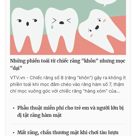
Photo
Infographic
Video
Shorts video
VTV Money
VTV Thể thao
Những phiền toái từ chiếc răng "khôn" nhưng mọc
VTV Sức khoẻ
Bất động sản
"dại"
VTV.vn - Chiếc răng số 8 (răng "khôn") gây ra không ít
Thị trường 24h
Tấm lòng Việt
phiền toái khi mọc đâm chéo vào răng hàm số 7, thậm
chí mọc vuông góc với chiếc răng "hàng xóm" của...
VTV4
Vươn mình bằng AI
Phẫu thuật miễn phí cho trẻ em và người lớn bị
dị tật răng hàm mặt
VTV9
VTV8
Mất răng, chấn thương mặt khi chơi tàu lượn
Liên hệ tòa soạn
English