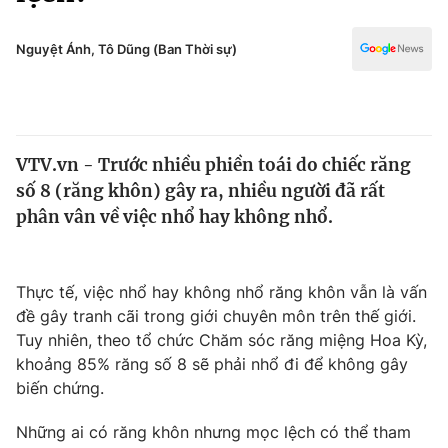
Chính trị
Truyền hình
Văn hóa - Giải trí
Nguyệt Ánh, Tô Dũng (Ban Thời sự)
Xã hội
Y tế
Đời sống
Pháp luật
Công nghệ
Giáo dục
VTV.vn - Trước nhiều phiền toái do chiếc răng
Y tế
số 8 (răng khôn) gây ra, nhiều người đã rất
phân vân về việc nhổ hay không nhổ.
Thế giới
Tin tức
Thực tế, việc nhổ hay không nhổ răng khôn vẫn là vấn
Kinh tế
đề gây tranh cãi trong giới chuyên môn trên thế giới.
Thế giới đó đây
Tài chính
Tuy nhiên, theo tổ chức Chăm sóc răng miệng Hoa Kỳ,
Dữ liệu và đời sống
Câu chuyện quốc tế
khoảng 85% răng số 8 sẽ phải nhổ đi để không gây
Thị trường
biến chứng.
Truyền hình
Góc doanh nghiệp
Những ai có răng khôn nhưng mọc lệch có thể tham