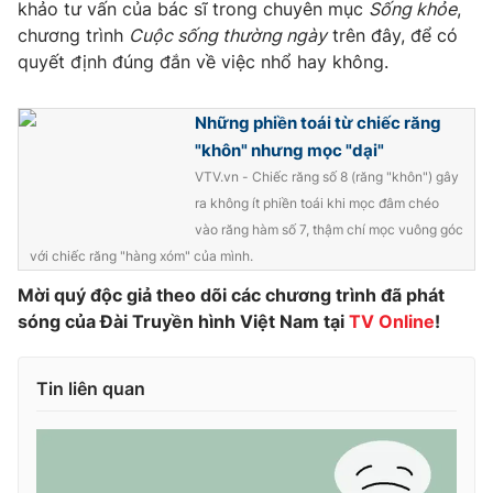
Phim VTV
khảo tư vấn của bác sĩ trong chuyên mục
Sống khỏe
,
Giải trí
chương trình
Cuộc sống thường ngày
trên đây, để có
Hậu trường
quyết định đúng đắn về việc nhổ hay không.
Điện ảnh
Đời sống
Nhân vật
Âm nhạc
Những phiền toái từ chiếc răng
Du lịch
Khán giả
Giáo dục
"khôn" nhưng mọc "dại"
Sao
Làm đẹp
VTV.vn - Chiếc răng số 8 (răng "khôn") gây
Giải sao mai
Tuyển sinh
ra không ít phiền toái khi mọc đâm chéo
Công nghệ
Chất lượng cuộc sống
vào răng hàm số 7, thậm chí mọc vuông góc
Học trực tuyến
với chiếc răng "hàng xóm" của mình.
Hitech Công nghệ tương lai
Giao lưu trực tuyến
Mời quý độc giả theo dõi các chương trình đã phát
Sản phẩm
sóng của Đài Truyền hình Việt Nam tại
TV Online
!
Lịch phát sóng
Thị trường
Tin liên quan
Tư vấn
Chuyên mục khác
Emagazine
Podcast