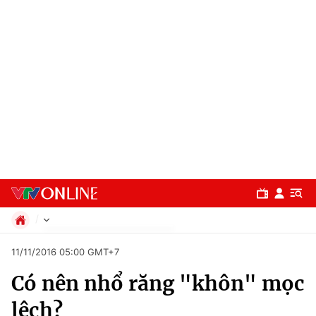
Chính trị
11/11/2016 05:00 GMT+7
Xã hội
Có nên nhổ răng "khôn" mọc
Pháp luật
Chuyên mục
Kinh tế
lệch?
Thể thao