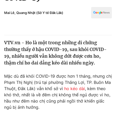
Chính trị
Truyền hình
Văn hóa - Giải trí
Mai Lê, Quang Nhật (Sở Y tế Đắk Lắk)
Xã hội
Y tế
Đời sống
Pháp luật
Công nghệ
Giáo dục
VTV.vn - Ho là một trong những di chứng
Y tế
thường thấy ở hậu COVID-19, sau khỏi COVID-
19, nhiều người vẫn không dứt được cơn ho,
Thế giới
thậm chí ho dai dẳng kéo dài nhiều ngày.
Tin tức
Mặc dù đã khỏi COVID-19 được hơn 1 tháng, nhưng chị
Kinh tế
Phạm Thị Nghị (trú tại phường Thắng Lợi, TP. Buôn Ma
Thế giới đó đây
Tài chính
Thuột, Đắk Lắk) vẫn khổ sở vì
ho kéo dài
, kèm theo
Dữ liệu và đời sống
Câu chuyện quốc tế
khó thở, nhất là về đêm chị không thể ngủ được vì ho,
Thị trường
hầu như đêm nào chị cũng phải ngồi thở khiến giấc
Truyền hình
ngủ bị ảnh hưởng.
Góc doanh nghiệp