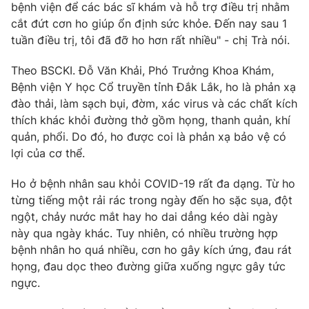
bệnh viện để các bác sĩ khám và hỗ trợ điều trị nhằm
Photo
Infographic
cắt đứt cơn ho giúp ổn định sức khỏe. Đến nay sau 1
tuần điều trị, tôi đã đỡ ho hơn rất nhiều" - chị Trà nói.
Video
Shorts video
Theo BSCKI. Đỗ Văn Khải, Phó Trưởng Khoa Khám,
Bệnh viện Y học Cổ truyền tỉnh Đắk Lắk, ho là phản xạ
VTV Money
VTV Thể thao
đào thải, làm sạch bụi, đờm, xác virus và các chất kích
thích khác khỏi đường thở gồm họng, thanh quản, khí
quản, phổi. Do đó, ho được coi là phản xạ bảo vệ có
VTV Sức khoẻ
Bất động sản
lợi của cơ thể.
Thị trường 24h
Tấm lòng Việt
Ho ở bệnh nhân sau khỏi COVID-19 rất đa dạng. Từ ho
từng tiếng một rải rác trong ngày đến ho sặc sụa, đột
ngột, chảy nước mắt hay ho dai dẳng kéo dài ngày
VTV4
Vươn mình bằng AI
này qua ngày khác. Tuy nhiên, có nhiều trường hợp
bệnh nhân ho quá nhiều, cơn ho gây kích ứng, đau rát
VTV9
VTV8
họng, đau dọc theo đường giữa xuống ngực gây tức
ngực.
Liên hệ tòa soạn
English