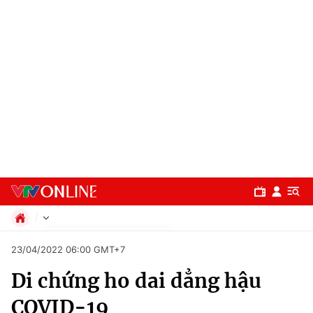
Chính trị
23/04/2022 06:00 GMT+7
Xã hội
Di chứng ho dai dẳng hậu
Pháp luật
Chuyên mục
Kinh tế
COVID-19
Thể thao