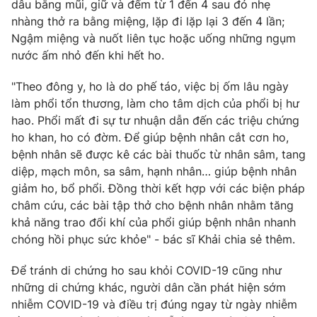
Email:
toasoan@vtv.vn
dâu bằng mũi, giữ và đếm từ 1 đến 4 sau đó nhẹ
nhàng thở ra bằng miệng, lặp đi lặp lại 3 đến 4 lần;
Liên hệ quảng cáo:
024-7300.7108
Ngậm miệng và nuốt liên tục hoặc uống những ngụm
nước ấm nhỏ đến khi hết ho.
"Theo đông y, ho là do phế táo, việc bị ốm lâu ngày
làm phổi tổn thương, làm cho tâm dịch của phổi bị hư
hao. Phổi mất đi sự tư nhuận dẫn đến các triệu chứng
ho khan, ho có đờm. Để giúp bệnh nhân cắt cơn ho,
bệnh nhân sẽ được kê các bài thuốc từ nhân sâm, tang
diệp, mạch môn, sa sâm, hạnh nhân… giúp bệnh nhân
giảm ho, bổ phổi. Đồng thời kết hợp với các biện pháp
châm cứu, các bài tập thở cho bệnh nhân nhằm tăng
® Cấm sao chép dưới mọi hình thức nếu không có sự chấp
khả năng trao đổi khí của phổi giúp bệnh nhân nhanh
thuận bằng văn bản. Ghi rõ nguồn VTV.vn khi phát hành lại
chóng hồi phục sức khỏe" - bác sĩ Khải chia sẻ thêm.
thông tin từ website này.
Để tránh di chứng ho sau khỏi COVID-19 cũng như
những di chứng khác, người dân cần phát hiện sớm
nhiễm COVID-19 và điều trị đúng ngay từ ngày nhiễm