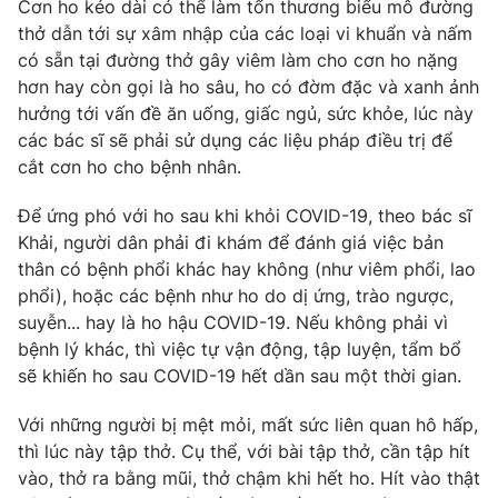
Cơn ho kéo dài có thể làm tổn thương biểu mô đường
thở dẫn tới sự xâm nhập của các loại vi khuẩn và nấm
có sẵn tại đường thở gây viêm làm cho cơn ho nặng
hơn hay còn gọi là ho sâu, ho có đờm đặc và xanh ảnh
THỜI BÁO VTV
hưởng tới vấn đề ăn uống, giấc ngủ, sức khỏe, lúc này
các bác sĩ sẽ phải sử dụng các liệu pháp điều trị để
cắt cơn ho cho bệnh nhân.
Theo dõi báo trên
Để ứng phó với ho sau khi khỏi COVID-19, theo bác sĩ
Cơ quan chủ quản:
Đài Truyền hình Việt Nam
Khải, người dân phải đi khám để đánh giá việc bản
thân có bệnh phổi khác hay không (như viêm phổi, lao
Cơ quan báo chí:
Thời báo VTV
phổi), hoặc các bệnh như ho do dị ứng, trào ngược,
Giấy phép hoạt động báo in và báo điện tử số 483/GP-BTTTT
suyễn... hay là ho hậu COVID-19. Nếu không phải vì
cấp ngày 29/12/2023
bệnh lý khác, thì việc tự vận động, tập luyện, tẩm bổ
Tổng Biên tập:
Vũ Thanh Thủy
sẽ khiến ho sau COVID-19 hết dần sau một thời gian.
Phó Tổng Biên tập:
Nguyễn Thị Mỹ Hạnh, Phạm Quốc Thắng,
Nguyễn Trọng Ninh
Với những người bị mệt mỏi, mất sức liên quan hô hấp,
Tổng đài VTV:
024.38 355 931 - 024.38 355 932
thì lúc này tập thở. Cụ thể, với bài tập thở, cần tập hít
Ðiện thoại Thời báo VTV:
024.66 897 897
vào, thở ra bằng mũi, thở chậm khi hết ho. Hít vào thật