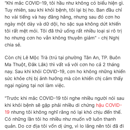
Phim VTV
"Khi mắc COVID-19, tôi hầu như không có biểu hiện gì.
Giải trí
Tuy nhiên, sau khi khỏi bệnh, tôi lại bị ho. Ban đầu chỉ
Hậu trường
ho vài tiếng và hay đằng hắng, nhưng sau đó cơn ho
Điện ảnh
Đời sống
ngày một dày và dữ dội, ho sặc sụa không dứt khiến
Nhân vật
Âm nhạc
tôi rất mệt mỏi. Tôi đã thử uống rất nhiều loại si rô trị
Du lịch
Khán giả
ho nhưng cơn ho vẫn không thuyên giảm" - chị Nghị
Giáo dục
Sao
chia sẻ.
Làm đẹp
Giải sao mai
Tuyển sinh
Công nghệ
Còn chị Lê Mộc Trà (trú tại phường Tân An, TP. Buôn
Chất lượng cuộc sống
Học trực tuyến
Ma Thuột, Đắk Lắk) thì vất vả với cơn ho cả 2 tháng
Hitech Công nghệ tương lai
nay. Sau khi khỏi COVID-19, cơn ho không những khiến
Giao lưu trực tuyến
sức khỏe chị bị ảnh hưởng mà còn khiến chị cảm thấy
Sản phẩm
ngại ngùng tại nơi làm việc.
Lịch phát sóng
Thị trường
"Trước khi mắc COVID-19 tôi nghe nhiều người nói sau
Tư vấn
khi khỏi bệnh sẽ gặp phải nhiều di chứng
hậu COVID-
Chuyên mục khác
19
nhưng tôi không nghĩ rằng nó lại khó chịu đến thế.
Có những lần tôi ho nhiều như muốn vỡ luôn thanh
Emagazine
Podcast
quản. Do cơ địa tôi vốn dị ứng, vì lo lắng nên tôi đã đi