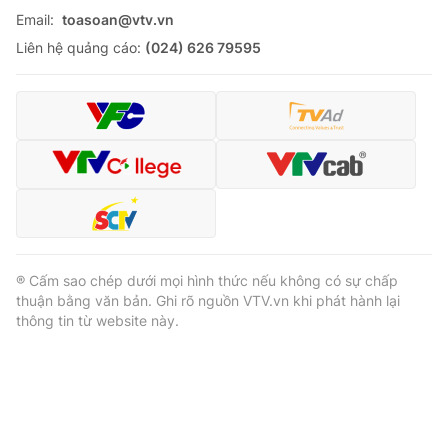
Email:
toasoan@vtv.vn
Liên hệ quảng cáo:
(024) 626 79595
® Cấm sao chép dưới mọi hình thức nếu không có sự chấp
thuận bằng văn bản. Ghi rõ nguồn VTV.vn khi phát hành lại
thông tin từ website này.