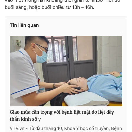
vào một trong hai khoảng thời gian từ 9h30– 10h30
Ðiện thoại Thời báo VTV:
024.66 897 897
buổi sáng, hoặc buổi chiều từ 13h – 16h.
Email:
toasoan@vtv.vn
Liên hệ quảng cáo:
024-7300.7108
Tin liên quan
® Cấm sao chép dưới mọi hình thức nếu không có sự chấp
thuận bằng văn bản. Ghi rõ nguồn VTV.vn khi phát hành lại
Giao mùa cẩn trọng với bệnh liệt mặt do liệt dây
thông tin từ website này.
thần kinh số 7
VTV.vn - Từ đầu tháng 10, Khoa Y học cổ truyền, Bệnh