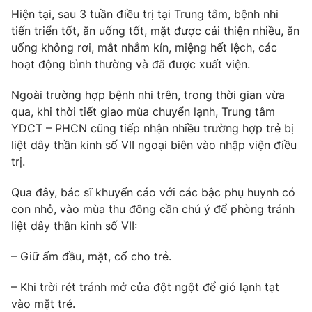
Hiện tại, sau 3 tuần điều trị tại Trung tâm, bệnh nhi
Photo
Infographic
tiến triển tốt, ăn uống tốt, mặt được cải thiện nhiều, ăn
uống không rơi, mắt nhắm kín, miệng hết lệch, các
Video
Shorts video
hoạt động bình thường và đã được xuất viện.
Ngoài trường hợp bệnh nhi trên, trong thời gian vừa
VTV Money
VTV Thể thao
qua, khi thời tiết giao mùa chuyển lạnh, Trung tâm
YDCT – PHCN cũng tiếp nhận nhiều trường hợp trẻ bị
VTV Sức khoẻ
Bất động sản
liệt dây thần kinh số VII ngoại biên vào nhập viện điều
trị.
Thị trường 24h
Tấm lòng Việt
Qua đây, bác sĩ khuyến cáo với các bậc phụ huynh có
con nhỏ, vào mùa thu đông cần chú ý để phòng tránh
VTV4
Vươn mình bằng AI
liệt dây thần kinh số VII:
– Giữ ấm đầu, mặt, cổ cho trẻ.
VTV9
VTV8
– Khi trời rét tránh mở cửa đột ngột để gió lạnh tạt
vào mặt trẻ.
Liên hệ tòa soạn
English