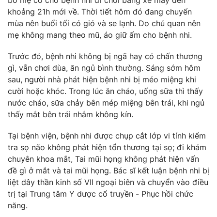
bố mẹ có cho bệnh nhi đi chơi bằng xe máy đến
Phim VTV
Giải trí
khoảng 21h mới về. Thời tiết hôm đó đang chuyển
Hậu trường
mùa nên buổi tối có gió và se lạnh. Do chủ quan nên
Điện ảnh
mẹ không mang theo mũ, áo giữ ấm cho bệnh nhi.
Đời sống
Nhân vật
Âm nhạc
Trước đó, bệnh nhi không bị ngã hay có chấn thương
Du lịch
Khán giả
Giáo dục
gì, vẫn chơi đùa, ăn ngủ bình thường. Sáng sớm hôm
Sao
Làm đẹp
sau, người nhà phát hiện bệnh nhi bị méo miệng khi
Giải sao mai
Tuyển sinh
cười hoặc khóc. Trong lúc ăn cháo, uống sữa thì thấy
Công nghệ
Chất lượng cuộc sống
nước cháo, sữa chảy bên mép miệng bên trái, khi ngủ
Học trực tuyến
thấy mắt bên trái nhắm không kín.
Hitech Công nghệ tương lai
Giao lưu trực tuyến
Sản phẩm
Tại bệnh viện, bệnh nhi được chụp cắt lớp vi tính kiểm
tra sọ não không phát hiện tổn thương tại sọ; đi khám
Lịch phát sóng
Thị trường
chuyên khoa mắt, Tai mũi họng không phát hiện vấn
đề gì ở mắt và tai mũi họng. Bác sĩ kết luận bệnh nhi bị
Tư vấn
liệt dây thần kinh số VII ngoại biên và chuyển vào điều
Chuyên mục khác
trị tại Trung tâm Y dược cổ truyền - Phục hồi chức
Emagazine
Podcast
năng.