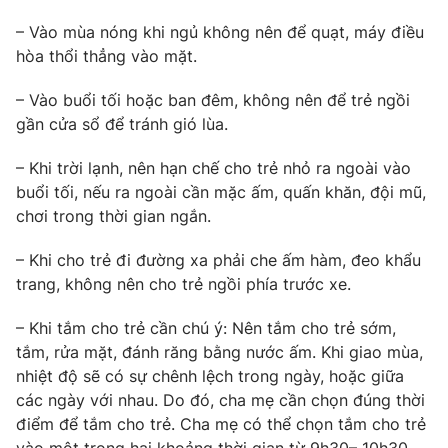
– Vào mùa nóng khi ngủ không nên để quạt, máy điều
hòa thổi thẳng vào mặt.
THỜI BÁO VTV
– Vào buổi tối hoặc ban đêm, không nên để trẻ ngồi
gần cửa sổ để tránh gió lùa.
– Khi trời lạnh, nên hạn chế cho trẻ nhỏ ra ngoài vào
buổi tối, nếu ra ngoài cần mặc ấm, quấn khăn, đội mũ,
Theo dõi báo trên
chơi trong thời gian ngắn.
Cơ quan chủ quản:
Đài Truyền hình Việt Nam
– Khi cho trẻ đi đường xa phải che ấm hàm, đeo khẩu
Cơ quan báo chí:
Thời báo VTV
trang, không nên cho trẻ ngồi phía trước xe.
Giấy phép hoạt động báo in và báo điện tử số 483/GP-BTTTT
cấp ngày 29/12/2023
– Khi tắm cho trẻ cần chú ý: Nên tắm cho trẻ sớm,
tắm, rửa mặt, đánh răng bằng nước ấm. Khi giao mùa,
Tổng Biên tập:
Vũ Thanh Thủy
nhiệt độ sẽ có sự chênh lệch trong ngày, hoặc giữa
Phó Tổng Biên tập:
Nguyễn Thị Mỹ Hạnh, Phạm Quốc Thắng,
các ngày với nhau. Do đó, cha mẹ cần chọn đúng thời
Nguyễn Trọng Ninh
điểm để tắm cho trẻ. Cha mẹ có thể chọn tắm cho trẻ
Tổng đài VTV:
024.38 355 931 - 024.38 355 932