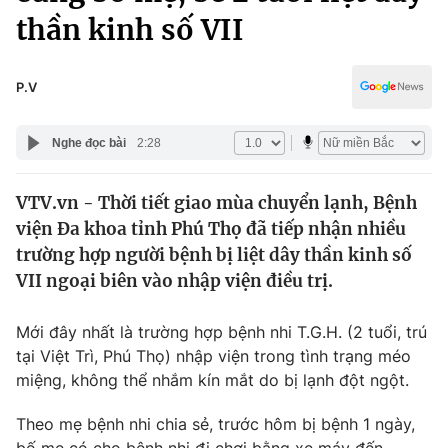
Chính trị
thần kinh số VII
Truyền hình
Văn hóa - Giải trí
Xã hội
Y tế
P.V
Đời sống
Pháp luật
Công nghệ
Nghe đọc bài
2:28
Giáo dục
Y tế
VTV.vn - Thời tiết giao mùa chuyển lạnh, Bệnh
viện Đa khoa tỉnh Phú Thọ đã tiếp nhận nhiều
Thế giới
trường hợp người bệnh bị liệt dây thần kinh số
Tin tức
VII ngoại biên vào nhập viện điều trị.
Kinh tế
Thế giới đó đây
Mới đây nhất là trường hợp bệnh nhi T.G.H. (2 tuổi, trú
Tài chính
Dữ liệu và đời sống
tại Việt Trì, Phú Thọ) nhập viện trong tình trạng méo
Câu chuyện quốc tế
Thị trường
miệng, không thể nhắm kín mắt do bị lạnh đột ngột.
Truyền hình
Góc doanh nghiệp
Theo mẹ bệnh nhi chia sẻ, trước hôm bị bệnh 1 ngày,