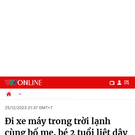
Chính trị
25/12/2023 21:37 GMT+7
Xã hội
Đi xe máy trong trời lạnh
Pháp luật
Chuyên mục
Kinh tế
cùng bố mẹ, bé 2 tuổi liệt dây
Thể thao