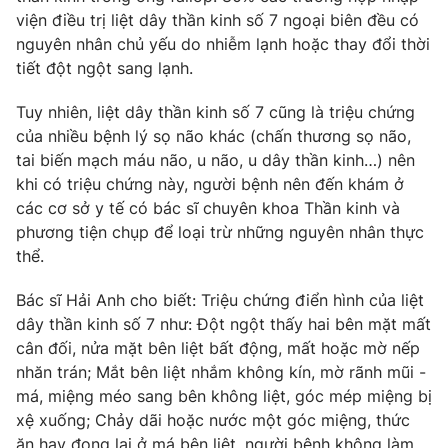
viện điều trị liệt dây thần kinh số 7 ngoại biên đều có
Photo
Infographic
nguyên nhân chủ yếu do nhiễm lạnh hoặc thay đổi thời
tiết đột ngột sang lạnh.
Video
Shorts video
Tuy nhiên, liệt dây thần kinh số 7 cũng là triệu chứng
của nhiều bệnh lý sọ não khác (chấn thương sọ não,
VTV Money
VTV Thể thao
tai biến mạch máu não, u não, u dây thần kinh…) nên
khi có triệu chứng này, người bệnh nên đến khám ở
VTV Sức khoẻ
Bất động sản
các cơ sở y tế có bác sĩ chuyên khoa Thần kinh và
phương tiện chụp để loại trừ những nguyên nhân thực
thể.
Thị trường 24h
Tấm lòng Việt
Bác sĩ Hải Anh cho biết: Triệu chứng điển hình của liệt
VTV4
Vươn mình bằng AI
dây thần kinh số 7 như: Đột ngột thấy hai bên mặt mất
cân đối, nửa mặt bên liệt bất động, mất hoặc mờ nếp
nhăn trán; Mắt bên liệt nhắm không kín, mờ rãnh mũi -
VTV9
VTV8
má, miệng méo sang bên không liệt, góc mép miệng bị
xệ xuống; Chảy dãi hoặc nước một góc miệng, thức
Liên hệ tòa soạn
English
ăn hay đọng lại ở má bên liệt, người bệnh không làm