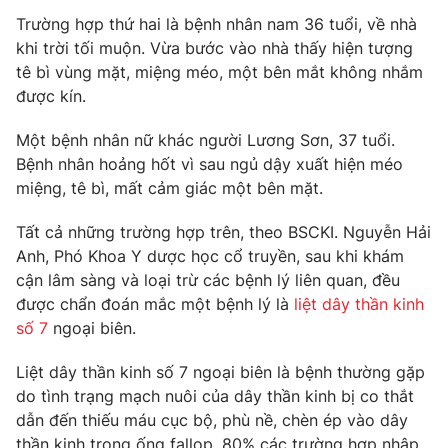
Phim VTV
Giải trí
Trường hợp thứ hai là bệnh nhân nam 36 tuổi, về nhà
Hậu trường
khi trời tối muộn. Vừa bước vào nhà thấy hiện tượng
Điện ảnh
tê bì vùng mặt, miệng méo, một bên mắt không nhắm
Đời sống
Nhân vật
được kín.
Âm nhạc
Du lịch
Khán giả
Giáo dục
Một bệnh nhân nữ khác người Lương Sơn, 37 tuổi.
Sao
Làm đẹp
Bệnh nhân hoảng hốt vì sau ngủ dậy xuất hiện méo
Giải sao mai
Tuyển sinh
miệng, tê bì, mất cảm giác một bên mặt.
Công nghệ
Chất lượng cuộc sống
Học trực tuyến
Tất cả những trường hợp trên, theo BSCKI. Nguyễn Hải
Hitech Công nghệ tương lai
Giao lưu trực tuyến
Anh, Phó Khoa Y dược học cổ truyền, sau khi khám
Sản phẩm
cận lâm sàng và loại trừ các bệnh lý liên quan, đều
được chẩn đoán mắc một bệnh lý là
liệt dây thần kinh
Lịch phát sóng
Thị trường
số 7
ngoại biên.
Tư vấn
Liệt dây thần kinh số 7 ngoại biên là bệnh thường gặp
Chuyên mục khác
do tình trạng mạch nuôi của dây thần kinh bị co thắt
dẫn đến thiếu máu cục bộ, phù nề, chèn ép vào dây
Emagazine
Podcast
thần kinh trong ống fallop. 80% các trường hợp nhập