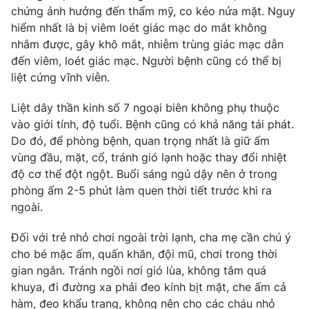
Email:
toasoan@vtv.vn
chứng ảnh hưởng đến thẩm mỹ, co kéo nửa mặt. Nguy
Liên hệ quảng cáo:
024-7300.7108
hiểm nhất là bị viêm loét giác mạc do mắt không
nhắm được, gây khô mắt, nhiễm trùng giác mạc dẫn
đến viêm, loét giác mạc. Người bệnh cũng có thể bị
liệt cứng vĩnh viễn.
Liệt dây thần kinh số 7 ngoại biên không phụ thuộc
vào giới tính, độ tuổi. Bệnh cũng có khả năng tái phát.
Do đó, để phòng bệnh, quan trọng nhất là giữ ấm
vùng đầu, mặt, cổ, tránh gió lạnh hoặc thay đổi nhiệt
độ cơ thể đột ngột. Buổi sáng ngủ dậy nên ở trong
phòng ấm 2-5 phút làm quen thời tiết trước khi ra
ngoài.
® Cấm sao chép dưới mọi hình thức nếu không có sự chấp
thuận bằng văn bản. Ghi rõ nguồn VTV.vn khi phát hành lại
Đối với trẻ nhỏ chơi ngoài trời lạnh, cha mẹ cần chú ý
thông tin từ website này.
cho bé mặc ấm, quấn khăn, đội mũ, chơi trong thời
gian ngắn. Tránh ngồi nơi gió lùa, không tắm quá
khuya, đi đường xa phải đeo kính bịt mặt, che ấm cả
hàm, đeo khẩu trang, không nên cho các cháu nhỏ