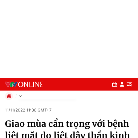
Chính trị
11/11/2022 11:36 GMT+7
Xã hội
Giao mùa cẩn trọng với bệnh
Pháp luật
Chuyên mục
Kinh tế
liệt mặt do liệt dây thần kinh
Thể thao