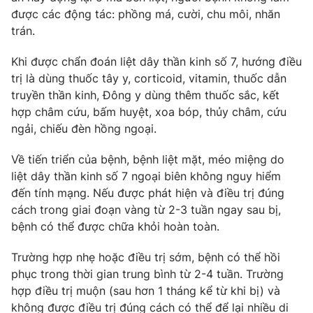
được các động tác: phồng má, cười, chu môi, nhăn
trán.
Khi được chẩn đoán liệt dây thần kinh số 7, hướng điều
THỜI BÁO VTV
trị là dùng thuốc tây y, corticoid, vitamin, thuốc dẫn
truyền thần kinh, Đông y dùng thêm thuốc sắc, kết
Theo dõi báo trên
hợp châm cứu, bấm huyệt, xoa bóp, thủy châm, cứu
ngải, chiếu đèn hồng ngoại.
Cơ quan chủ quản:
Đài Truyền hình Việt Nam
Về tiến triển của bệnh, bệnh liệt mặt, méo miệng do
Cơ quan báo chí:
Thời báo VTV
liệt dây thần kinh số 7 ngoại biên không nguy hiểm
Giấy phép hoạt động báo in và báo điện tử số 483/GP-BTTTT
đến tính mạng. Nếu được phát hiện và điều trị đúng
cấp ngày 29/12/2023
cách trong giai đoạn vàng từ 2-3 tuần ngay sau bị,
Tổng Biên tập:
Vũ Thanh Thủy
bệnh có thể được chữa khỏi hoàn toàn.
Phó Tổng Biên tập:
Nguyễn Thị Mỹ Hạnh, Phạm Quốc Thắng,
Nguyễn Trọng Ninh
Trường hợp nhẹ hoặc điều trị sớm, bệnh có thể hồi
phục trong thời gian trung bình từ 2-4 tuần. Trường
Tổng đài VTV:
024.38 355 931 - 024.38 355 932
hợp điều trị muộn (sau hơn 1 tháng kể từ khi bị) và
Ðiện thoại Thời báo VTV:
024.66 897 897
không được điều trị đúng cách có thể để lại nhiều di