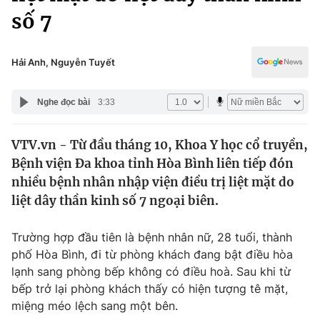
Chính trị
số 7
Truyền hình
Văn hóa - Giải trí
Xã hội
Y tế
Hải Anh, Nguyễn Tuyết
Đời sống
Pháp luật
Công nghệ
Nghe đọc bài
3:33
Giáo dục
Y tế
VTV.vn - Từ đầu tháng 10, Khoa Y học cổ truyền,
Bệnh viện Đa khoa tỉnh Hòa Bình liên tiếp đón
Thế giới
nhiều bệnh nhân nhập viện điều trị liệt mặt do
Tin tức
liệt dây thần kinh số 7 ngoại biên.
Kinh tế
Thế giới đó đây
Trường hợp đầu tiên là bệnh nhân nữ, 28 tuổi, thành
Tài chính
Dữ liệu và đời sống
phố Hòa Bình, đi từ phòng khách đang bật điều hòa
Câu chuyện quốc tế
Thị trường
lạnh sang phòng bếp không có điều hoà. Sau khi từ
bếp trở lại phòng khách thấy có hiện tượng tê mặt,
Truyền hình
Góc doanh nghiệp
miệng méo lệch sang một bên.