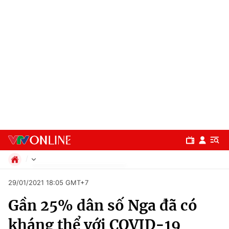
Chính trị
29/01/2021 18:05 GMT+7
Xã hội
Gần 25% dân số Nga đã có
Pháp luật
Chuyên mục
Kinh tế
kháng thể với COVID-19
Thể thao