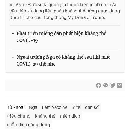
Ðiện thoại Thời báo VTV:
024.66 897 897
VTV.vn - Đức sẽ là quốc gia thuộc Liên minh châu Âu
đầu tiên sử dụng liệu pháp kháng thể, từng được dùng
Email:
toasoan@vtv.vn
điều trị cho cựu Tổng thống Mỹ Donald Trump.
Liên hệ quảng cáo:
024-7300.7108
Phát triển miếng dán phát hiện kháng thể
COVID-19
Ngoại trưởng Nga có kháng thể sau khi mắc
COVID-19 thể nhẹ
® Cấm sao chép dưới mọi hình thức nếu không có sự chấp
thuận bằng văn bản. Ghi rõ nguồn VTV.vn khi phát hành lại
Từ khóa:
Nga
tiêm vaccine
Y tế
dân số
thông tin từ website này.
triệu chứng
kháng thể
miễn dịch
miễn dich cộng đồng