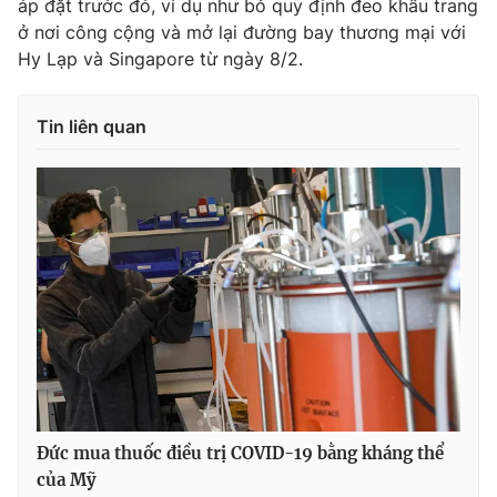
áp đặt trước đó, ví dụ như bỏ quy định đeo khẩu trang
ở nơi công cộng và mở lại đường bay thương mại với
Hy Lạp và Singapore từ ngày 8/2.
THỜI BÁO VTV
Tin liên quan
Theo dõi báo trên
Cơ quan chủ quản:
Đài Truyền hình Việt Nam
Cơ quan báo chí:
Thời báo VTV
Giấy phép hoạt động báo in và báo điện tử số 483/GP-BTTTT
cấp ngày 29/12/2023
Tổng Biên tập:
Vũ Thanh Thủy
Phó Tổng Biên tập:
Nguyễn Thị Mỹ Hạnh, Phạm Quốc Thắng,
Nguyễn Trọng Ninh
Đức mua thuốc điều trị COVID-19 bằng kháng thể
Tổng đài VTV:
024.38 355 931 - 024.38 355 932
của Mỹ