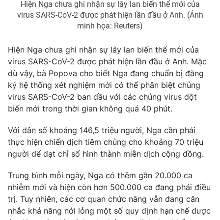
Hiện Nga chưa ghi nhận sự lây lan biến thể mới của
virus SARS-CoV-2 được phát hiện lần đầu ở Anh. (Ảnh
Photo
Infographic
minh họa: Reuters)
Video
Shorts video
Hiện Nga chưa ghi nhận sự lây lan biến thể mới của
virus SARS-CoV-2 được phát hiện lần đầu ở Anh. Mặc
VTV Money
VTV Thể thao
dù vậy, bà Popova cho biết Nga đang chuẩn bị đăng
ký hệ thống xét nghiệm mới có thể phân biệt chủng
virus SARS-CoV-2 ban đầu với các chủng virus đột
VTV Sức khoẻ
Bất động sản
biến mới trong thời gian không quá 40 phút.
Thị trường 24h
Tấm lòng Việt
Với dân số khoảng 146,5 triệu người, Nga cần phải
thực hiện chiến dịch tiêm chủng cho khoảng 70 triệu
người để đạt chỉ số hình thành miễn dịch cộng đồng.
VTV4
Vươn mình bằng AI
Trung bình mỗi ngày, Nga có thêm gần 20.000 ca
VTV9
VTV8
nhiễm mới và hiện còn hơn 500.000 ca đang phải điều
trị. Tuy nhiên, các cơ quan chức năng vẫn đang cân
nhắc khả năng nới lỏng một số quy định hạn chế được
Liên hệ tòa soạn
English