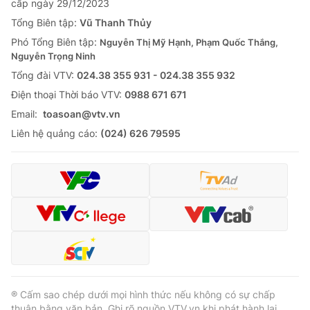
cấp ngày 29/12/2023
Tổng Biên tập:
Vũ Thanh Thủy
Phó Tổng Biên tập:
Nguyễn Thị Mỹ Hạnh, Phạm Quốc Thắng,
Nguyễn Trọng Ninh
Tổng đài VTV:
024.38 355 931 - 024.38 355 932
Ðiện thoại Thời báo VTV:
0988 671 671
Email:
toasoan@vtv.vn
Liên hệ quảng cáo:
(024) 626 79595
® Cấm sao chép dưới mọi hình thức nếu không có sự chấp
thuận bằng văn bản. Ghi rõ nguồn VTV.vn khi phát hành lại