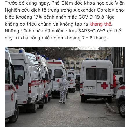
Phim VTV
Trước đó cùng ngày, Phó Giám đốc khoa học của Viện
Giải trí
Nghiên cứu dịch tễ trung ương Alexander Gorelov cho
Hậu trường
biết: Khoảng 17% bệnh nhân mắc COVID-19 ở Nga
Điện ảnh
Đời sống
không có triệu chứng và không tạo ra
kháng thể
.
Nhân vật
Âm nhạc
Những bệnh nhân đã nhiễm virus SARS-CoV-2 có thể
Du lịch
Khán giả
duy trì khả năng miễn dịch khoảng 7 - 8 tháng.
Giáo dục
Sao
Làm đẹp
Giải sao mai
Tuyển sinh
Công nghệ
Chất lượng cuộc sống
Học trực tuyến
Hitech Công nghệ tương lai
Giao lưu trực tuyến
Sản phẩm
Lịch phát sóng
Thị trường
Tư vấn
Chuyên mục khác
Emagazine
Podcast