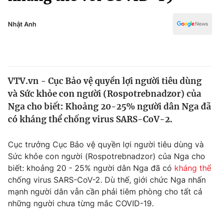
Chính trị
Truyền hình
Văn hóa - Giải trí
Nhật Anh
Xã hội
Y tế
Đời sống
Pháp luật
Công nghệ
Giáo dục
VTV.vn - Cục Bảo vệ quyền lợi người tiêu dùng
Y tế
và Sức khỏe con người (Rospotrebnadzor) của
Nga cho biết: Khoảng 20-25% người dân Nga đã
Thế giới
có kháng thể chống virus SARS-CoV-2.
Tin tức
Cục trưởng Cục Bảo vệ quyền lợi người tiêu dùng và
Kinh tế
Sức khỏe con người (Rospotrebnadzor) của Nga cho
Thế giới đó đây
Tài chính
biết: khoảng 20 - 25% người dân Nga đã có
kháng thể
Dữ liệu và đời sống
Câu chuyện quốc tế
chống virus SARS-CoV-2. Dù thế, giới chức Nga nhấn
Thị trường
mạnh người dân vẫn cần phải tiêm phòng cho tất cả
Truyền hình
những người chưa từng mắc COVID-19.
Góc doanh nghiệp