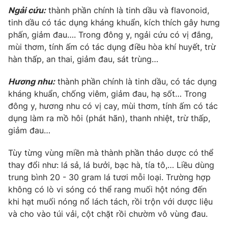
Ngải cứu:
thành phần chính là tinh dầu và flavonoid,
Photo
Infographic
tinh dầu có tác dụng kháng khuẩn, kích thích gây hưng
phấn, giảm đau…. Trong đông y, ngải cứu có vị đắng,
Video
Shorts video
mùi thơm, tính ấm có tác dụng điều hòa khí huyết, trừ
hàn thấp, an thai, giảm đau, sát trùng…
VTV Money
VTV Thể thao
Hương nhu:
thành phần chính là tinh dầu, có tác dụng
kháng khuẩn, chống viêm, giảm đau, hạ sốt… Trong
VTV Sức khoẻ
Bất động sản
đông y, hương nhu có vị cay, mùi thơm, tính ấm có tác
dụng làm ra mồ hôi (phát hãn), thanh nhiệt, trừ thấp,
giảm đau…
Thị trường 24h
Tấm lòng Việt
Tùy từng vùng miền mà thành phần thảo dược có thể
VTV4
Vươn mình bằng AI
thay đổi như: lá sả, lá bưởi, bạc hà, tía tô,… Liều dùng
trung bình 20 - 30 gram lá tươi mỗi loại. Trường hợp
không có lò vi sóng có thể rang muối hột nóng đến
VTV9
VTV8
khi hạt muối nóng nổ lách tách, rồi trộn với dược liệu
và cho vào túi vải, cột chặt rồi chườm vô vùng đau.
Liên hệ tòa soạn
English