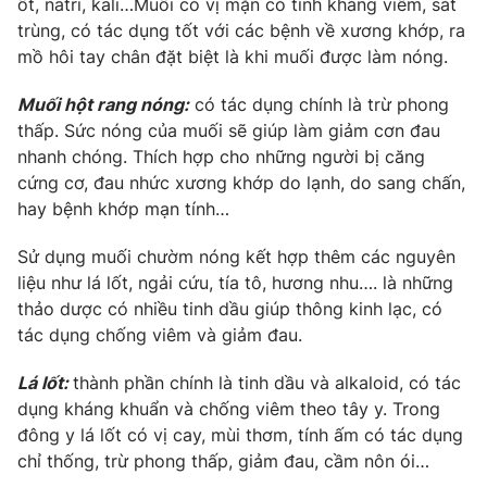
ốt, natri, kali…Muối có vị mặn có tính kháng viêm, sát
Phim VTV
Giải trí
trùng, có tác dụng tốt với các bệnh về xương khớp, ra
Hậu trường
mồ hôi tay chân đặt biệt là khi muối được làm nóng.
Điện ảnh
Đời sống
Nhân vật
Muối hột rang nóng:
có tác dụng chính là trừ phong
Âm nhạc
thấp. Sức nóng của muối sẽ giúp làm giảm cơn đau
Du lịch
Khán giả
Giáo dục
Sao
nhanh chóng. Thích hợp cho những người bị căng
Làm đẹp
Giải sao mai
cứng cơ, đau nhức xương khớp do lạnh, do sang chấn,
Tuyển sinh
hay bệnh khớp mạn tính…
Công nghệ
Chất lượng cuộc sống
Học trực tuyến
Sử dụng muối chườm nóng kết hợp thêm các nguyên
Hitech Công nghệ tương lai
Giao lưu trực tuyến
liệu như lá lốt, ngải cứu, tía tô, hương nhu…. là những
Sản phẩm
thảo dược có nhiều tinh dầu giúp thông kinh lạc, có
tác dụng chống viêm và giảm đau.
Lịch phát sóng
Thị trường
Lá lốt:
thành phần chính là tinh dầu và alkaloid, có tác
Tư vấn
dụng kháng khuẩn và chống viêm theo tây y. Trong
Chuyên mục khác
đông y lá lốt có vị cay, mùi thơm, tính ấm có tác dụng
Emagazine
Podcast
chỉ thống, trừ phong thấp, giảm đau, cầm nôn ói…