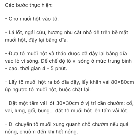
Các bước thực hiện:
- Cho muối hột vào tô.
THỜI BÁO VTV
- Lá lốt, ngải cứu, hương nhu cắt nhỏ để trên bề mặt
muối hột, đậy lại bằng dĩa.
Theo dõi báo trên
- Đưa tô muối hột và thảo dược đã đậy lại bằng dĩa
vào lò vi sóng. Để chế độ lò vi sóng ở mức trung bình
Cơ quan chủ quản:
Đài Truyền hình Việt Nam
- cao, thời gian 4 - 5 phút.
Cơ quan báo chí:
Thời báo VTV
- Lấy tô muối hột ra bỏ đĩa đậy, lấy khăn vải 80x80cm
Giấy phép hoạt động báo in và báo điện tử số 483/GP-BTTTT
úp ngược tô muối hột, buộc chặt lại.
cấp ngày 29/12/2023
Tổng Biên tập:
Vũ Thanh Thủy
- Đặt một tấm vải lót 30x30cm ở vị trí cần chườm: cổ,
Phó Tổng Biên tập:
Nguyễn Thị Mỹ Hạnh, Phạm Quốc Thắng,
vai, lưng, gối, bụng… đặt tô muối hột lên tấm vải lót.
Nguyễn Trọng Ninh
Tổng đài VTV:
024.38 355 931 - 024.38 355 932
- Di chuyển tô muối xung quanh chỗ chườm nếu quá
Ðiện thoại Thời báo VTV:
024.66 897 897
nóng, chườm đến khi hết nóng.