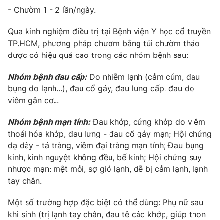
Email:
toasoan@vtv.vn
- Chườm 1 - 2 lần/ngày.
Liên hệ quảng cáo:
024-7300.7108
Qua kinh nghiệm điều trị tại Bệnh viện Y học cổ truyền
TP.HCM, phương pháp chườm bằng túi chườm thảo
dược có hiệu quả cao trong các nhóm bệnh sau:
Nhóm bệnh đau cấp:
Do nhiễm lạnh (cảm cúm, đau
bụng do lạnh...), đau cổ gáy, đau lưng cấp, đau do
viêm gân cơ...
Nhóm bệnh mạn tính:
Đau khớp, cứng khớp do viêm
thoái hóa khớp, đau lưng - đau cổ gáy mạn; Hội chứng
dạ dày - tá tràng, viêm đại tràng mạn tính; Đau bụng
® Cấm sao chép dưới mọi hình thức nếu không có sự chấp
kinh, kinh nguyệt không đều, bế kinh; Hội chứng suy
thuận bằng văn bản. Ghi rõ nguồn VTV.vn khi phát hành lại
nhược mạn: mệt mỏi, sợ gió lạnh, dễ bị cảm lạnh, lạnh
thông tin từ website này.
tay chân.
Một số trường hợp đặc biệt có thể dùng: Phụ nữ sau
khi sinh (trị lạnh tay chân, đau tê các khớp, giúp thon