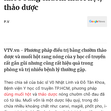
Chính trị
thảo dược
Truyền hình
Văn hóa - Giải trí
Xã hội
Y tế
P.V
Đời sống
Pháp luật
Công nghệ
Giáo dục
Y tế
VTV.vn - Phương pháp điều trị bằng chườm thảo
dược và muối hột rang nóng của y học cổ truyền
Thế giới
rất gần gũi nhưng cũng rất hiệu quả trong
Tin tức
phòng và trị nhiều bệnh lý thường gặp.
Kinh tế
Thế giới đó đây
Theo chia sẻ của bác sĩ Võ Nhật Linh và Đỗ Tân Khoa,
Tài chính
Dữ liệu và đời sống
Bệnh viện Y học cổ truyền TP.HCM, phương pháp
Câu chuyện quốc tế
Thị trường
dùng muối hột
và
thảo dược
nóng chườm chỗ đau đã
có từ lâu. Muối vốn là một dược liệu quý, trong đó
Truyền hình
Góc doanh nghiệp
chứa nhiều khoáng chất như: canxi, magiê, phốt pho, i-