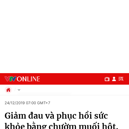
Chính trị
24/12/2019 07:00 GMT+7
Xã hội
Giảm đau và phục hồi sức
Pháp luật
Chuyên mục
Kinh tế
khỏe bằng chườm muối hột,
Thể thao