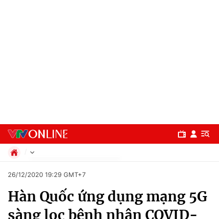
Chính trị
26/12/2020 19:29 GMT+7
Xã hội
Hàn Quốc ứng dụng mạng 5G
Pháp luật
Chuyên mục
Kinh tế
sàng lọc bệnh nhân COVID-
Thể thao