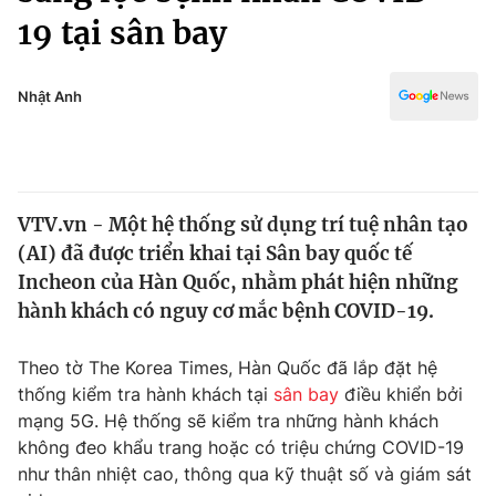
Chính trị
19 tại sân bay
Truyền hình
Văn hóa - Giải trí
Xã hội
Y tế
Nhật Anh
Đời sống
Pháp luật
Công nghệ
Giáo dục
Y tế
VTV.vn - Một hệ thống sử dụng trí tuệ nhân tạo
(AI) đã được triển khai tại Sân bay quốc tế
Thế giới
Incheon của Hàn Quốc, nhằm phát hiện những
Tin tức
hành khách có nguy cơ mắc bệnh COVID-19.
Kinh tế
Thế giới đó đây
Theo tờ The Korea Times, Hàn Quốc đã lắp đặt hệ
Tài chính
Dữ liệu và đời sống
thống kiểm tra hành khách tại
sân bay
điều khiển bởi
Câu chuyện quốc tế
Thị trường
mạng 5G. Hệ thống sẽ kiểm tra những hành khách
không đeo khẩu trang hoặc có triệu chứng COVID-19
Truyền hình
Góc doanh nghiệp
như thân nhiệt cao, thông qua kỹ thuật số và giám sát