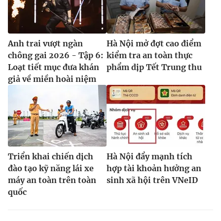
Ðiện thoại Thời báo VTV:
024.66 897 897
Email:
toasoan@vtv.vn
Liên hệ quảng cáo:
024-7300.7108
Anh trai vượt ngàn
Hà Nội mở đợt cao điểm
chông gai 2026 - Tập 6:
kiểm tra an toàn thực
Loạt tiết mục đưa khán
phẩm dịp Tết Trung thu
giả về miền hoài niệm
Triển khai chiến dịch
Hà Nội đẩy mạnh tích
đào tạo kỹ năng lái xe
hợp tài khoản hưởng an
® Cấm sao chép dưới mọi hình thức nếu không có sự chấp
máy an toàn trên toàn
sinh xã hội trên VNeID
thuận bằng văn bản. Ghi rõ nguồn VTV.vn khi phát hành lại
quốc
thông tin từ website này.