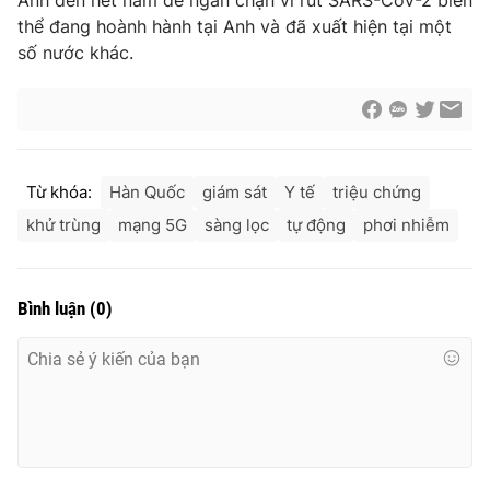
Anh đến hết năm để ngăn chặn vi rút SARS-CoV-2 biến
thể đang hoành hành tại Anh và đã xuất hiện tại một
Photo
Infographic
số nước khác.
Video
Shorts video
VTV Money
VTV Thể thao
Từ khóa:
Hàn Quốc
giám sát
Y tế
triệu chứng
VTV Sức khoẻ
khử trùng
mạng 5G
sàng lọc
Bất động sản
tự động
phơi nhiễm
Thị trường 24h
Tấm lòng Việt
Bình luận
(
0
)
VTV4
Vươn mình bằng AI
VTV9
VTV8
Liên hệ tòa soạn
English