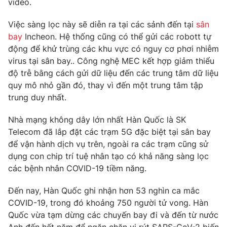
video.
Phim VTV
Giải trí
Hậu trường
Việc sàng lọc này sẽ diễn ra tại các sảnh đến tại
sân
Điện ảnh
bay
Incheon. Hệ thống cũng có thể gửi các robott tự
Đời sống
Nhân vật
động để khử trùng các khu vực có nguy cơ phơi nhiễm
Âm nhạc
virus tại sân bay.. Công nghệ MEC kết hợp giảm thiểu
Du lịch
Khán giả
Giáo dục
Sao
độ trễ bằng cách gửi dữ liệu đến các trung tâm dữ liệu
Làm đẹp
Giải sao mai
quy mô nhỏ gần đó, thay vì đến một trung tâm tập
Tuyển sinh
trung duy nhất.
Công nghệ
Chất lượng cuộc sống
Học trực tuyến
Nhà mạng không dây lớn nhất Hàn Quốc là SK
Hitech Công nghệ tương lai
Giao lưu trực tuyến
Telecom đã lắp đặt các trạm 5G đặc biệt tại sân bay
Sản phẩm
để vận hành dịch vụ trên, ngoài ra các trạm cũng sử
dụng con chip trí tuệ nhân tạo có khả năng sàng lọc
Lịch phát sóng
Thị trường
các bệnh nhân COVID-19 tiềm năng.
Tư vấn
Đến nay, Hàn Quốc ghi nhận hơn 53 nghìn ca mắc
Chuyên mục khác
COVID-19, trong đó khoảng 750 người tử vong. Hàn
Emagazine
Podcast
Quốc vừa tạm dừng các chuyến bay đi và đến từ nước