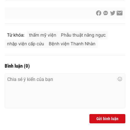
THỜI BÁO VTV
Từ khóa:
thẩm mỹ viện
Phẫu thuật nâng ngực
nhập viện cấp cứu
Bệnh viện Thanh Nhàn
Theo dõi báo trên
Bình luận
(
0
)
Cơ quan chủ quản:
Đài Truyền hình Việt Nam
Cơ quan báo chí:
Thời báo VTV
Giấy phép hoạt động báo in và báo điện tử số 483/GP-BTTTT
cấp ngày 29/12/2023
Tổng Biên tập:
Vũ Thanh Thủy
Phó Tổng Biên tập:
Nguyễn Thị Mỹ Hạnh, Phạm Quốc Thắng,
Nguyễn Trọng Ninh
Gửi bình luận
Tổng đài VTV:
024.38 355 931 - 024.38 355 932