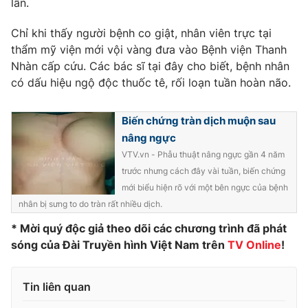
lần.
Phim VTV
Giải trí
Hậu trường
Chỉ khi thấy người bệnh co giật, nhân viên trực tại
Điện ảnh
thẩm mỹ viện mới vội vàng đưa vào Bệnh viện Thanh
Đời sống
Nhân vật
Nhàn cấp cứu. Các bác sĩ tại đây cho biết, bệnh nhân
Âm nhạc
có dấu hiệu ngộ độc thuốc tê, rối loạn tuần hoàn não.
Du lịch
Khán giả
Giáo dục
Sao
Làm đẹp
Giải sao mai
Biến chứng tràn dịch muộn sau
Tuyển sinh
Công nghệ
Chất lượng cuộc sống
nâng ngực
Học trực tuyến
VTV.vn - Phẫu thuật nâng ngực gần 4 năm
Hitech Công nghệ tương lai
trước nhưng cách đây vài tuần, biến chứng
Giao lưu trực tuyến
mới biểu hiện rõ với một bên ngực của bệnh
Sản phẩm
nhân bị sưng to do tràn rất nhiều dịch.
Lịch phát sóng
Thị trường
* Mời quý độc giả theo dõi các chương trình đã phát
sóng của Đài Truyền hình Việt Nam trên
TV Online
!
Tư vấn
Chuyên mục khác
Tin liên quan
Emagazine
Podcast