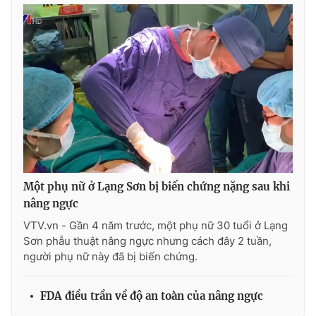
Photo
Infographic
Video
Shorts video
VTV Money
VTV Thể thao
VTV Sức khoẻ
Bất động sản
Thị trường 24h
Tấm lòng Việt
Một phụ nữ ở Lạng Sơn bị biến chứng nặng sau khi
nâng ngực
VTV.vn - Gần 4 năm trước, một phụ nữ 30 tuổi ở Lạng
VTV4
Vươn mình bằng AI
Sơn phẫu thuật nâng ngực nhưng cách đây 2 tuần,
người phụ nữ này đã bị biến chứng.
VTV9
VTV8
FDA điều trần về độ an toàn của nâng ngực
Liên hệ tòa soạn
English