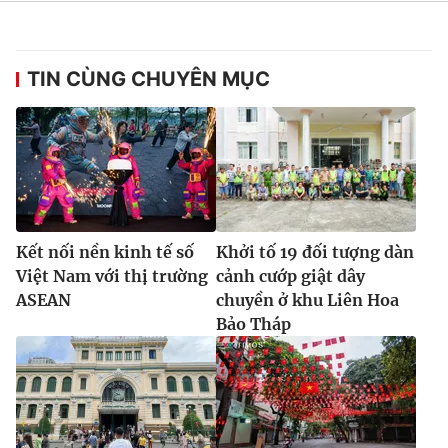
Ðiện thoại Thời báo VTV:
024.66 897 897
Email:
toasoan@vtv.vn
Liên hệ quảng cáo:
024-7300.7108
TIN CÙNG CHUYÊN MỤC
Kết nối nền kinh tế số
Khởi tố 19 đối tượng dàn
Việt Nam với thị trường
cảnh cướp giật dây
ASEAN
chuyền ở khu Liên Hoa
Bảo Tháp
® Cấm sao chép dưới mọi hình thức nếu không có sự chấp
thuận bằng văn bản. Ghi rõ nguồn VTV.vn khi phát hành lại
thông tin từ website này.