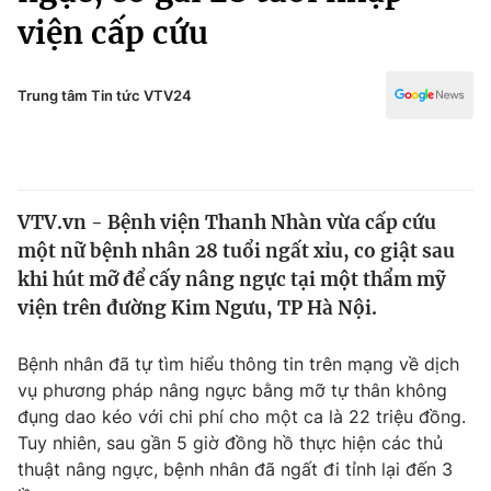
Chính trị
viện cấp cứu
Truyền hình
Văn hóa - Giải trí
Xã hội
Y tế
Trung tâm Tin tức VTV24
Đời sống
Pháp luật
Công nghệ
Giáo dục
Y tế
VTV.vn - Bệnh viện Thanh Nhàn vừa cấp cứu
một nữ bệnh nhân 28 tuổi ngất xỉu, co giật sau
Thế giới
khi hút mỡ để cấy nâng ngực tại một thẩm mỹ
Tin tức
viện trên đường Kim Ngưu, TP Hà Nội.
Kinh tế
Thế giới đó đây
Bệnh nhân đã tự tìm hiểu thông tin trên mạng về dịch
Tài chính
Dữ liệu và đời sống
vụ phương pháp nâng ngực bằng mỡ tự thân không
Câu chuyện quốc tế
Thị trường
đụng dao kéo với chi phí cho một ca là 22 triệu đồng.
Tuy nhiên, sau gần 5 giờ đồng hồ thực hiện các thủ
Truyền hình
Góc doanh nghiệp
thuật nâng ngực, bệnh nhân đã ngất đi tỉnh lại đến 3