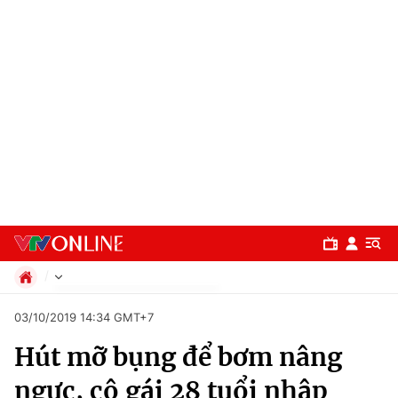
Chính trị
03/10/2019 14:34 GMT+7
Xã hội
Hút mỡ bụng để bơm nâng
Pháp luật
Chuyên mục
Kinh tế
ngực, cô gái 28 tuổi nhập
Thể thao