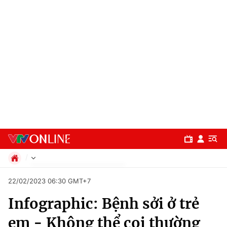
Chính trị
22/02/2023 06:30 GMT+7
Xã hội
Infographic: Bệnh sởi ở trẻ
Pháp luật
Chuyên mục
Kinh tế
em - Không thể coi thường
Thể thao