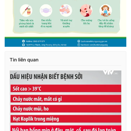
THỜI BÁO VTV
Theo dõi báo trên
Tin liên quan
Cơ quan chủ quản:
Đài Truyền hình Việt Nam
Cơ quan báo chí:
Thời báo VTV
Giấy phép hoạt động báo in và báo điện tử số 483/GP-BTTTT
cấp ngày 29/12/2023
Tổng Biên tập:
Vũ Thanh Thủy
Phó Tổng Biên tập:
Nguyễn Thị Mỹ Hạnh, Phạm Quốc Thắng,
Nguyễn Trọng Ninh
Tổng đài VTV:
024.38 355 931 - 024.38 355 932