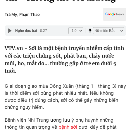
Chính trị
Truyền hình
Văn hóa - Giải trí
Trà My, Phạm Thao
Xã hội
Y tế
Đời sống
Nghe đọc bài
0:27
Pháp luật
Công nghệ
Giáo dục
VTV.vn - Sởi là một bệnh truyền nhiễm cấp tính
Y tế
với các triệu chứng sốt, phát ban, chảy nước
mũi, ho, mắt đỏ… thường gặp ở trẻ em dưới 5
Thế giới
tuổi.
Tin tức
Giai đoạn giao mùa Đông Xuân (tháng 1 - tháng 3) này
Kinh tế
là thời điểm sởi bùng phát nhiều nhất. Nếu không
Thế giới đó đây
Tài chính
được điều trị đúng cách, sởi có thể gây những biến
Dữ liệu và đời sống
Câu chuyện quốc tế
chứng nguy hiểm.
Thị trường
Bệnh viện Nhi Trung ương lưu ý phụ huynh những
Truyền hình
Góc doanh nghiệp
thông tin quan trọng về
bệnh sởi
dưới đây để phát