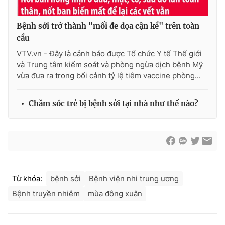
Ðiện thoại Thời báo VTV:
024.66 897 897
Email:
toasoan@vtv.vn
Bệnh sởi trở thành "mối đe dọa cận kề" trên toàn
Liên hệ quảng cáo:
024-7300.7108
cầu
VTV.vn - Đây là cảnh báo được Tổ chức Y tế Thế giới
và Trung tâm kiểm soát và phòng ngừa dịch bệnh Mỹ
vừa đưa ra trong bối cảnh tỷ lệ tiêm vaccine phòng...
Chăm sóc trẻ bị bệnh sởi tại nhà như thế nào?
® Cấm sao chép dưới mọi hình thức nếu không có sự chấp
Từ khóa:
bệnh sởi
Bệnh viện nhi trung ương
thuận bằng văn bản. Ghi rõ nguồn VTV.vn khi phát hành lại
Bệnh truyền nhiễm
mùa đông xuân
thông tin từ website này.