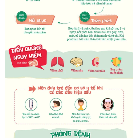
Photo
Infographic
Video
Shorts video
VTV Money
VTV Thể thao
VTV Sức khoẻ
Bất động sản
Thị trường 24h
Tấm lòng Việt
VTV4
Vươn mình bằng AI
VTV9
VTV8
Liên hệ tòa soạn
English