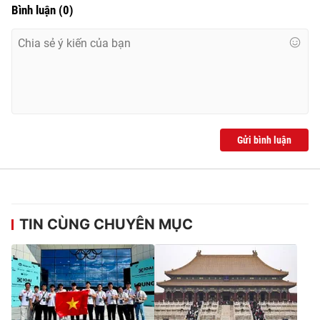
Bình luận
(
0
)
Gửi bình luận
TIN CÙNG CHUYÊN MỤC